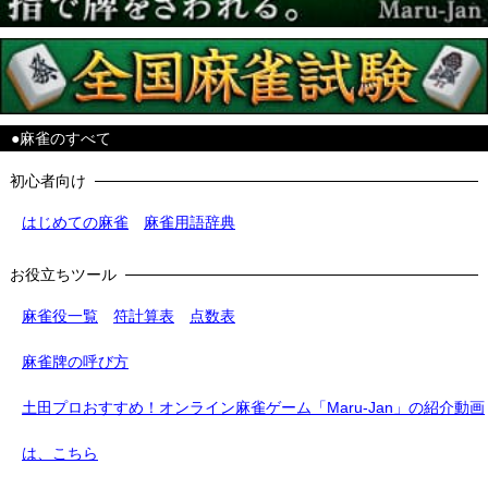
●麻雀のすべて
初心者向け
はじめての麻雀
麻雀用語辞典
お役立ちツール
麻雀役一覧
符計算表
点数表
麻雀牌の呼び方
土田プロおすすめ！オンライン麻雀ゲーム「Maru-Jan」の紹介動画
は、こちら