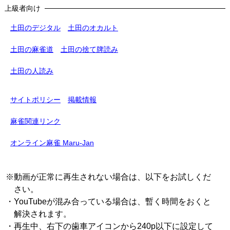
上級者向け
土田のデジタル
土田のオカルト
土田の麻雀道
土田の捨て牌読み
土田の人読み
サイトポリシー
掲載情報
麻雀関連リンク
オンライン麻雀 Maru-Jan
※動画が正常に再生されない場合は、以下をお試しくだ
さい。
・YouTubeが混み合っている場合は、暫く時間をおくと
解決されます。
・再生中、右下の歯車アイコンから240p以下に設定して