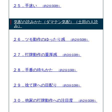
２５．手迷い
（約2分30秒）
気配の読みかた（ダマテン気配）（土田の人読
み）
２６．ツモ動作のゆったり感
（約2分50秒）
２７．打牌動作の重厚感
（約3分10秒）
２８．手番の待ちかた
（約2分10秒）
２９．捨て牌への目配り
（約3分10秒）
３０．他家の打牌動作への注目度
（約2分30秒）