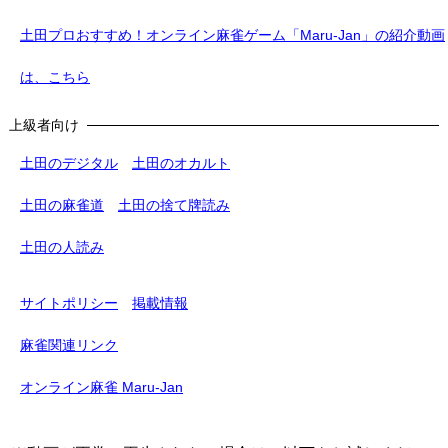
土田プロおすすめ！オンライン麻雀ゲーム「Maru-Jan」の紹介動画
は、こちら
上級者向け
土田のデジタル
土田のオカルト
土田の麻雀道
土田の捨て牌読み
土田の人読み
サイトポリシー
掲載情報
麻雀関連リンク
オンライン麻雀 Maru-Jan