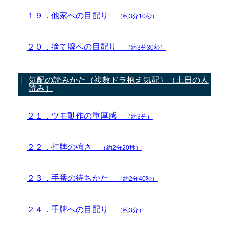
１９．他家への目配り
（約3分10秒）
２０．捨て牌への目配り
（約3分30秒）
気配の読みかた（複数ドラ抱え気配）（土田の人
読み）
２１．ツモ動作の重厚感
（約3分）
２２．打牌の強さ
（約2分20秒）
２３．手番の待ちかた
（約2分40秒）
２４．手牌への目配り
（約3分）