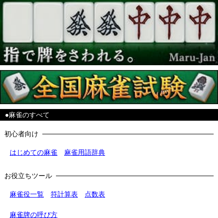
●麻雀のすべて
初心者向け
はじめての麻雀
麻雀用語辞典
お役立ちツール
麻雀役一覧
符計算表
点数表
麻雀牌の呼び方