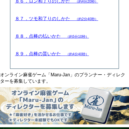
８６．ロン和了りのしかた
（約4分20秒）
８７．ツモ和了りのしかた
（約2分40秒）
８８．点棒の払いかた
（約5分10秒）
８９．点棒の貰いかた
（約4分40秒）
オンライン麻雀ゲーム「Maru-Jan」のプランナー・ディレク
ターを募集しています。