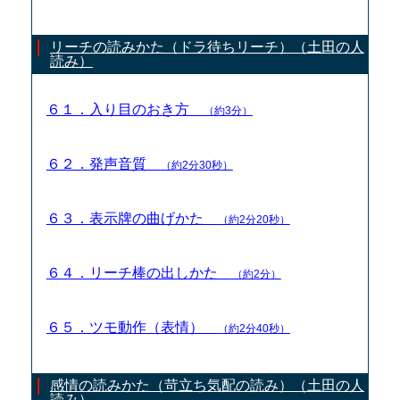
リーチの読みかた（ドラ待ちリーチ）（土田の人
読み）
６１．入り目のおき方
（約3分）
６２．発声音質
（約2分30秒）
６３．表示牌の曲げかた
（約2分20秒）
６４．リーチ棒の出しかた
（約2分）
６５．ツモ動作（表情）
（約2分40秒）
感情の読みかた（苛立ち気配の読み）（土田の人
読み）