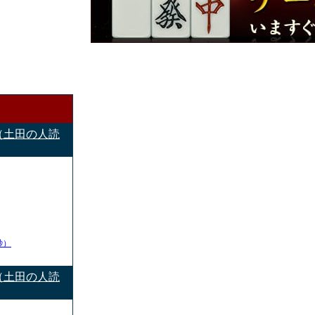
（土田の人読
秒）
（土田の人読