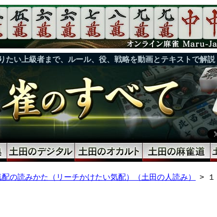
りたい上級者まで、ルール、役、戦略を動画とテキストで解説
気配の読みかた（リーチかけたい気配）（土田の人読み）
１