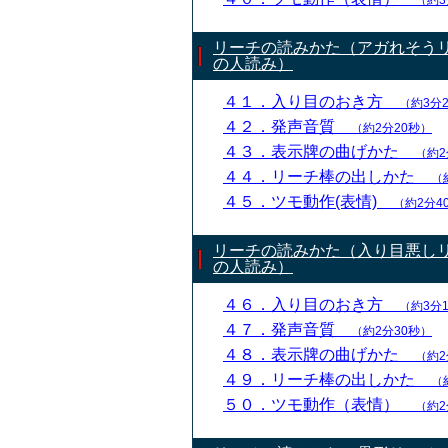
（約3
リーチの読みかた（アガれそう
の人読み）
４１．入り目のおき方
（約3分
４２．発声音質
（約2分20秒）
４３．表示牌の曲げかた
（約2
４４．リーチ棒の出しかた
（
４５．ツモ動作(表情)
（約2分4
リーチの読みかた（入り目悪し
の人読み）
４６．入り目のおき方
（約3分
４７．発声音質
（約2分30秒）
４８．表示牌の曲げかた
（約2
４９．リーチ棒の出しかた
（
５０．ツモ動作（表情）
（約2