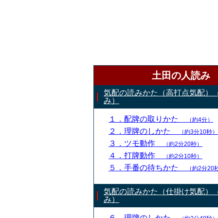
土田の人読み
気配の読みかた（高打点気配）
み）
１．配牌の取りかた
（約4分）
２．理牌のしかた
（約3分10秒）
３．ツモ動作
（約2分20秒）
４．打牌動作
（約2分10秒）
５．手番の待ちかた
（約2分20
気配の読みかた（仕掛け気配）
み）
６．理牌のしかた