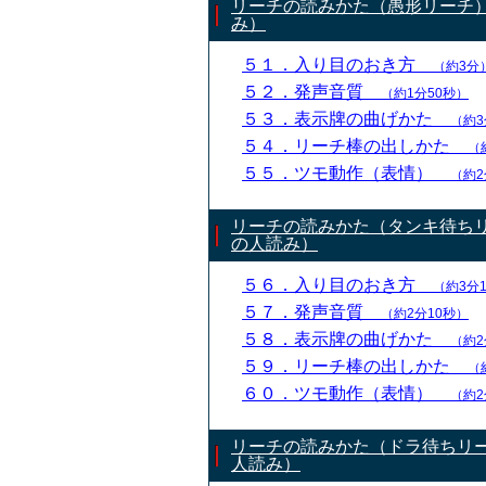
リーチの読みかた（愚形リーチ
み）
５１．入り目のおき方
（約3分
５２．発声音質
（約1分50秒）
５３．表示牌の曲げかた
（約3
５４．リーチ棒の出しかた
（
５５．ツモ動作（表情）
（約2
リーチの読みかた（タンキ待ち
の人読み）
５６．入り目のおき方
（約3分
５７．発声音質
（約2分10秒）
５８．表示牌の曲げかた
（約2
５９．リーチ棒の出しかた
（
６０．ツモ動作（表情）
（約2
リーチの読みかた（ドラ待ちリ
人読み）