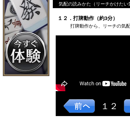
気配の読みかた（リーチかけたい
１２．打牌動作（約3分）
打牌動作から、リーチの気
１２