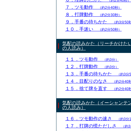
（約2分40秒）
７．ツモ動作
（約2分40秒）
８．打牌動作
（約2分30秒）
９．手番の待ちかた
（約3分50
１０．手迷い
（約2分50秒）
気配の読みかた（リーチかけた
の人読み）
１１．ツモ動作
（約3分）
１２．打牌動作
（約3分）
１３．手番の待ちかた
（約3分
１４．目配りのなさ
（約2分40
１５．捨て牌を直す
（約2分40
気配の読みかた（イーシャンテ
の人読み）
１６．ツモ動作の速さ
（約3分
１７．打牌の慌ただしさ
（約3