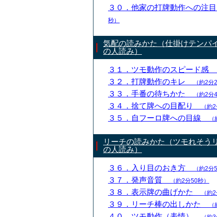
３０．他家の打牌動作への注
秒）
気配の読みかた（仕掛けテンパ
の人読み）
３１．ツモ動作のスピード感
３２．打牌動作のキレ
（約2分
３３．手番の待ちかた
（約2分
３４．捨て牌への目配り
（約2
３５．自フーロ牌への目線
（
リーチの読みかた（ツモれそう
の人読み）
３６．入り目のおき方
（約2分
３７．発声音質
（約2分50秒）
３８．表示牌の曲げかた
（約2
３９．リーチ棒の出しかた
（
４０．ツモ動作（表情）