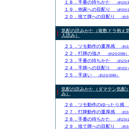
１８．手番の待ちかた
（約3分
１９．他家への目配り
（約3分
２０．捨て牌への目配り
（約3
気配の読みかた（複数ドラ抱え
人読み）
２１．ツモ動作の重厚感
（約3
２２．打牌の強さ
（約2分20秒）
２３．手番の待ちかた
（約2分
２４．手牌への目配り
（約3分
２５．手迷い
（約2分30秒）
気配の読みかた（ダマテン気配
み）
２６．ツモ動作のゆったり感
２７．打牌動作の重厚感
（約3
２８．手番の待ちかた
（約2分
２９．捨て牌への目配り
（約3