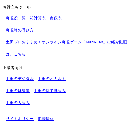
お役立ちツール
麻雀役一覧
符計算表
点数表
麻雀牌の呼び方
土田プロおすすめ！オンライン麻雀ゲーム「Maru-Jan」の紹介動画
は、こちら
上級者向け
土田のデジタル
土田のオカルト
土田の麻雀道
土田の捨て牌読み
土田の人読み
サイトポリシー
掲載情報