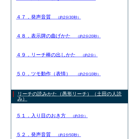
４７．発声音質
（約2分30秒）
４８．表示牌の曲げかた
（約2分20秒）
４９．リーチ棒の出しかた
（約2分）
５０．ツモ動作（表情）
（約2分10秒）
リーチの読みかた（愚形リーチ）（土田の人読
み）
５１．入り目のおき方
（約3分）
５２．発声音質
（約1分50秒）