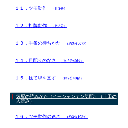
１１．ツモ動作
（約3分）
１２．打牌動作
（約3分）
１３．手番の待ちかた
（約3分50秒）
１４．目配りのなさ
（約2分40秒）
１５．捨て牌を直す
（約2分40秒）
気配の読みかた（イーシャンテン気配）（土田の
人読み）
１６．ツモ動作の速さ
（約3分10秒）