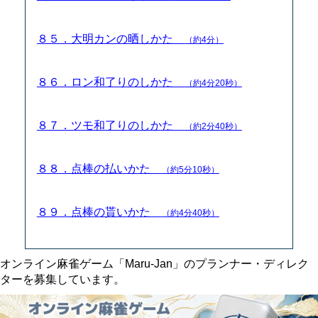
８５．大明カンの晒しかた
（約4分）
８６．ロン和了りのしかた
（約4分20秒）
８７．ツモ和了りのしかた
（約2分40秒）
８８．点棒の払いかた
（約5分10秒）
８９．点棒の貰いかた
（約4分40秒）
オンライン麻雀ゲーム「Maru-Jan」のプランナー・ディレク
ターを募集しています。