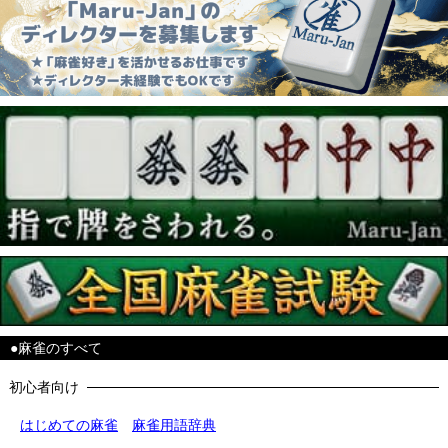
●麻雀のすべて
初心者向け
はじめての麻雀
麻雀用語辞典