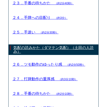
２３．手番の待ちかた
（約2分40秒）
２４．手牌への目配り
（約3分）
２５．手迷い
（約2分30秒）
気配の読みかた（ダマテン気配）（土田の人読
み）
２６．ツモ動作のゆったり感
（約2分50秒）
２７．打牌動作の重厚感
（約3分10秒）
２８．手番の待ちかた
（約2分10秒）