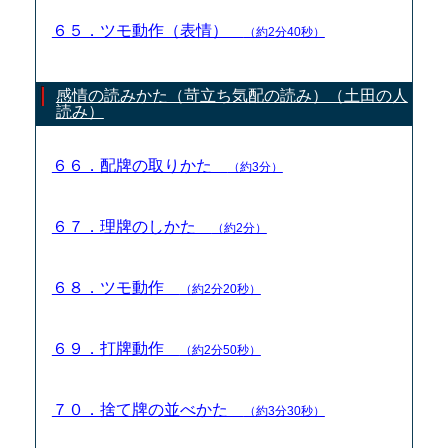
６５．ツモ動作（表情）
（約2分40秒）
感情の読みかた（苛立ち気配の読み）（土田の人
読み）
６６．配牌の取りかた
（約3分）
６７．理牌のしかた
（約2分）
６８．ツモ動作
（約2分20秒）
６９．打牌動作
（約2分50秒）
７０．捨て牌の並べかた
（約3分30秒）