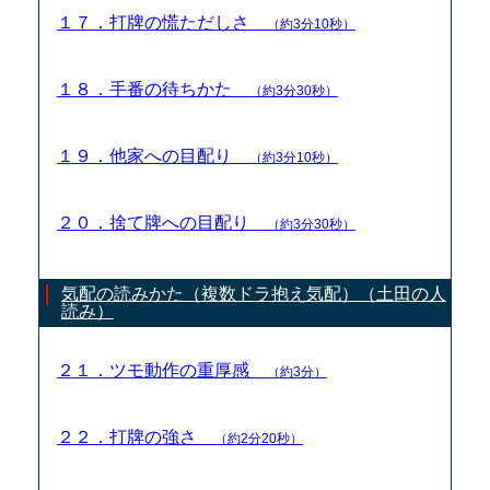
１７．打牌の慌ただしさ
（約3分10秒）
１８．手番の待ちかた
（約3分30秒）
１９．他家への目配り
（約3分10秒）
２０．捨て牌への目配り
（約3分30秒）
気配の読みかた（複数ドラ抱え気配）（土田の人
読み）
２１．ツモ動作の重厚感
（約3分）
２２．打牌の強さ
（約2分20秒）