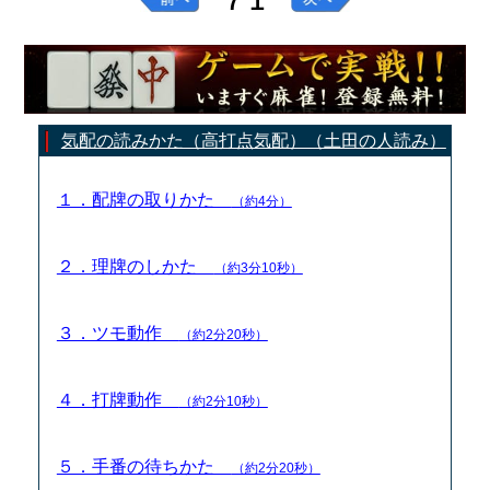
７１
気配の読みかた（高打点気配）（土田の人読み）
１．配牌の取りかた
（約4分）
２．理牌のしかた
（約3分10秒）
３．ツモ動作
（約2分20秒）
４．打牌動作
（約2分10秒）
５．手番の待ちかた
（約2分20秒）