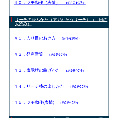
４０．ツモ動作（表情）
（約3分10秒）
リーチの読みかた（アガれそうリーチ）（土田の
人読み）
４１．入り目のおき方
（約3分20秒）
４２．発声音質
（約2分20秒）
４３．表示牌の曲げかた
（約2分40秒）
４４．リーチ棒の出しかた
（約1分50秒）
４５．ツモ動作(表情)
（約2分40秒）