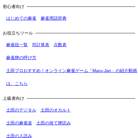
初心者向け
はじめての麻雀
麻雀用語辞典
お役立ちツール
麻雀役一覧
符計算表
点数表
麻雀牌の呼び方
土田プロおすすめ！オンライン麻雀ゲーム「Maru-Jan」の紹介動画
は、こちら
上級者向け
土田のデジタル
土田のオカルト
土田の麻雀道
土田の捨て牌読み
土田の人読み