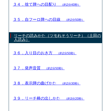
３４．捨て牌への目配り
（約2分40秒）
３５．自フーロ牌への目線
（約2分50秒）
リーチの読みかた（ツモれそうリーチ）（土田の
人読み）
３６．入り目のおき方
（約2分50秒）
３７．発声音質
（約2分50秒）
３８．表示牌の曲げかた
（約2分30秒）
３９．リーチ棒の出しかた
（約3分20秒）