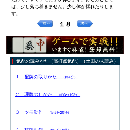
は、少し落ち着きません。少し体が揺れたりしま
す。
１８
気配の読みかた（高打点気配）（土田の人読み）
１．配牌の取りかた
（約4分）
２．理牌のしかた
（約3分10秒）
３．ツモ動作
（約2分20秒）
４．打牌動作