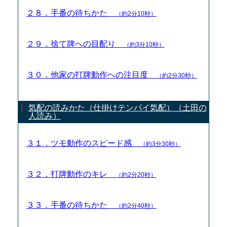
２８．手番の待ちかた
（約2分10秒）
２９．捨て牌への目配り
（約3分10秒）
３０．他家の打牌動作への注目度
（約2分30秒）
気配の読みかた（仕掛けテンパイ気配）（土田の
人読み）
３１．ツモ動作のスピード感
（約3分30秒）
３２．打牌動作のキレ
（約2分20秒）
３３．手番の待ちかた
（約2分40秒）