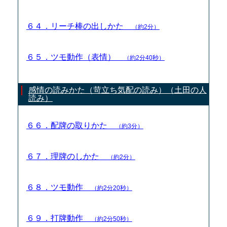
６４．リーチ棒の出しかた
（約2分）
６５．ツモ動作（表情）
（約2分40秒）
感情の読みかた（苛立ち気配の読み）（土田の人
読み）
６６．配牌の取りかた
（約3分）
６７．理牌のしかた
（約2分）
６８．ツモ動作
（約2分20秒）
６９．打牌動作
（約2分50秒）