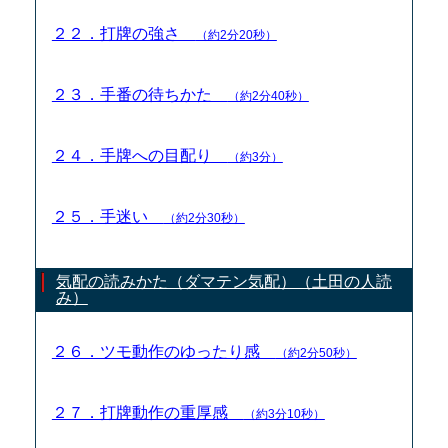
２２．打牌の強さ
（約2分20秒）
２３．手番の待ちかた
（約2分40秒）
２４．手牌への目配り
（約3分）
２５．手迷い
（約2分30秒）
気配の読みかた（ダマテン気配）（土田の人読
み）
２６．ツモ動作のゆったり感
（約2分50秒）
２７．打牌動作の重厚感
（約3分10秒）