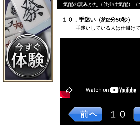
気配の読みかた（仕掛け気配）（
１０．手迷い（約2分50秒）
手迷いしている人は仕掛け
１０