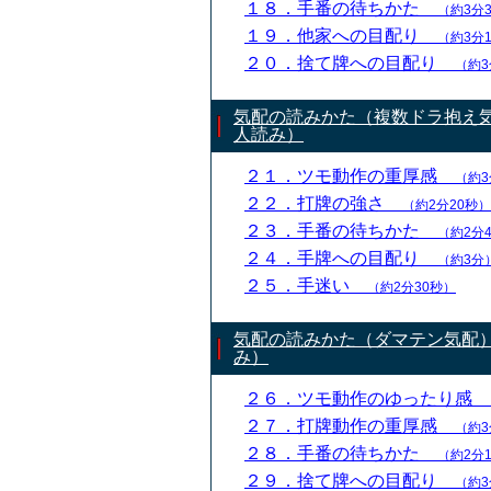
１８．手番の待ちかた
（約3分
１９．他家への目配り
（約3分
２０．捨て牌への目配り
（約3
気配の読みかた（複数ドラ抱え
人読み）
２１．ツモ動作の重厚感
（約3
２２．打牌の強さ
（約2分20秒）
２３．手番の待ちかた
（約2分
２４．手牌への目配り
（約3分
２５．手迷い
（約2分30秒）
気配の読みかた（ダマテン気配
み）
２６．ツモ動作のゆったり感
２７．打牌動作の重厚感
（約3
２８．手番の待ちかた
（約2分
２９．捨て牌への目配り
（約3