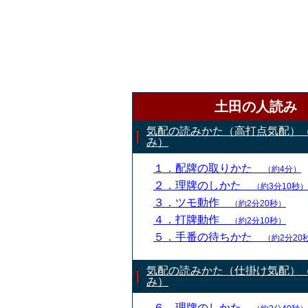
土田の人読み
気配の読みかた（高打点気配）
み）
１．配牌の取りかた
（約4分）
２．理牌のしかた
（約3分10秒）
３．ツモ動作
（約2分20秒）
４．打牌動作
（約2分10秒）
５．手番の待ちかた
（約2分20
気配の読みかた（仕掛け気配）
み）
６．理牌のしかた