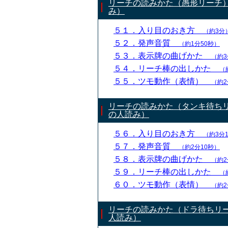
リーチの読みかた（愚形リーチ
み）
５１．入り目のおき方
（約3分
５２．発声音質
（約1分50秒）
５３．表示牌の曲げかた
（約3
５４．リーチ棒の出しかた
（
５５．ツモ動作（表情）
（約2
リーチの読みかた（タンキ待ち
の人読み）
５６．入り目のおき方
（約3分
５７．発声音質
（約2分10秒）
５８．表示牌の曲げかた
（約2
５９．リーチ棒の出しかた
（
６０．ツモ動作（表情）
（約2
リーチの読みかた（ドラ待ちリ
人読み）