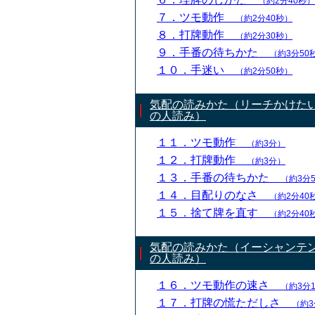
（約2分40秒）
７．ツモ動作
（約2分40秒）
８．打牌動作
（約2分30秒）
９．手番の待ちかた
（約3分50
１０．手迷い
（約2分50秒）
気配の読みかた（リーチかけた
の人読み）
１１．ツモ動作
（約3分）
１２．打牌動作
（約3分）
１３．手番の待ちかた
（約3分
１４．目配りのなさ
（約2分40
１５．捨て牌を直す
（約2分40
気配の読みかた（イーシャンテ
の人読み）
１６．ツモ動作の速さ
（約3分
１７．打牌の慌ただしさ
（約3