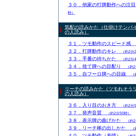
３０．他家の打牌動作への注
秒）
気配の読みかた（仕掛けテンパ
の人読み）
３１．ツモ動作のスピード感
３２．打牌動作のキレ
（約2分
３３．手番の待ちかた
（約2分
３４．捨て牌への目配り
（約2
３５．自フーロ牌への目線
（
リーチの読みかた（ツモれそう
の人読み）
３６．入り目のおき方
（約2分
３７．発声音質
（約2分50秒）
３８．表示牌の曲げかた
（約2
３９．リーチ棒の出しかた
（
４０．ツモ動作（表情）