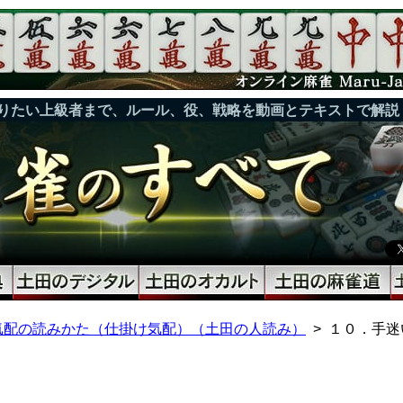
りたい上級者まで、ルール、役、戦略を動画とテキストで解説
気配の読みかた（仕掛け気配）（土田の人読み）
１０．手迷