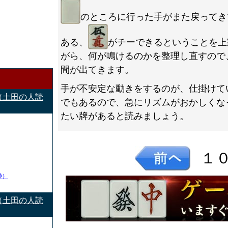
のところに行った手がまた戻ってき
ある、
がチーできるということを上
がら、何が鳴けるのかを整理し直すので
間が出てきます。
手が不安定な動きをするのが、仕掛けて
（土田の人読
でもあるので、急にリズムがおかしくな
たい牌があると読みましょう。
１
秒）
（土田の人読