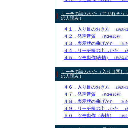
（約3
リーチの読みかた（アガれそう
の人読み）
４１．入り目のおき方
（約3分
４２．発声音質
（約2分20秒）
４３．表示牌の曲げかた
（約2
４４．リーチ棒の出しかた
（
４５．ツモ動作(表情)
（約2分4
リーチの読みかた（入り目悪し
の人読み）
４６．入り目のおき方
（約3分
４７．発声音質
（約2分30秒）
４８．表示牌の曲げかた
（約2
４９．リーチ棒の出しかた
（
５０．ツモ動作（表情）
（約2