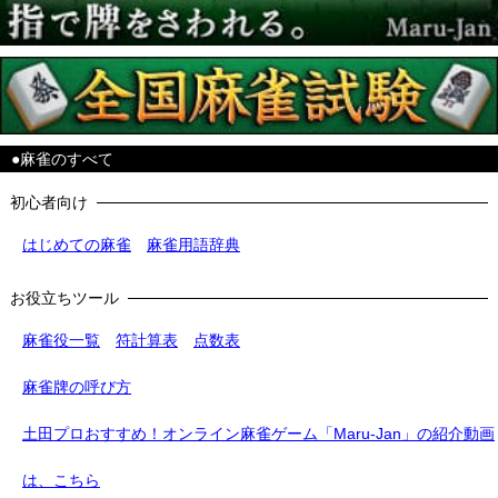
●麻雀のすべて
初心者向け
はじめての麻雀
麻雀用語辞典
お役立ちツール
麻雀役一覧
符計算表
点数表
麻雀牌の呼び方
土田プロおすすめ！オンライン麻雀ゲーム「Maru-Jan」の紹介動画
は、こちら