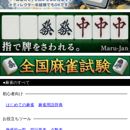
●麻雀のすべて
初心者向け
はじめての麻雀
麻雀用語辞典
お役立ちツール
麻雀役一覧
符計算表
点数表