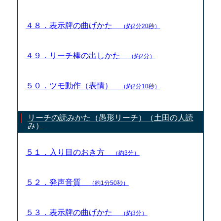
４８．表示牌の曲げかた
（約2分20秒）
４９．リーチ棒の出しかた
（約2分）
５０．ツモ動作（表情）
（約2分10秒）
リーチの読みかた（愚形リーチ）（土田の人読
み）
５１．入り目のおき方
（約3分）
５２．発声音質
（約1分50秒）
５３．表示牌の曲げかた
（約3分）