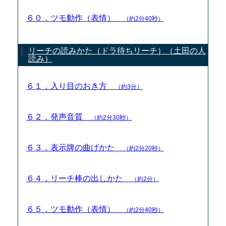
６０．ツモ動作（表情）
（約2分40秒）
リーチの読みかた（ドラ待ちリーチ）（土田の人
読み）
６１．入り目のおき方
（約3分）
６２．発声音質
（約2分30秒）
６３．表示牌の曲げかた
（約2分20秒）
６４．リーチ棒の出しかた
（約2分）
６５．ツモ動作（表情）
（約2分40秒）