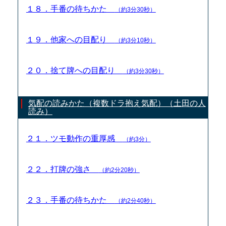
１８．手番の待ちかた
（約3分30秒）
１９．他家への目配り
（約3分10秒）
２０．捨て牌への目配り
（約3分30秒）
気配の読みかた（複数ドラ抱え気配）（土田の人
読み）
２１．ツモ動作の重厚感
（約3分）
２２．打牌の強さ
（約2分20秒）
２３．手番の待ちかた
（約2分40秒）