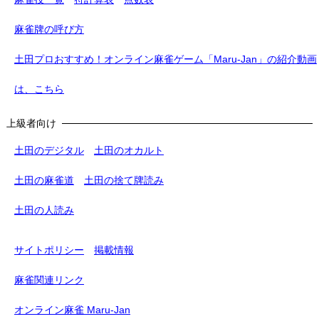
麻雀牌の呼び方
土田プロおすすめ！オンライン麻雀ゲーム「Maru-Jan」の紹介動画
は、こちら
上級者向け
土田のデジタル
土田のオカルト
土田の麻雀道
土田の捨て牌読み
土田の人読み
サイトポリシー
掲載情報
麻雀関連リンク
オンライン麻雀 Maru-Jan