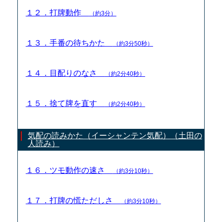
１２．打牌動作
（約3分）
１３．手番の待ちかた
（約3分50秒）
１４．目配りのなさ
（約2分40秒）
１５．捨て牌を直す
（約2分40秒）
気配の読みかた（イーシャンテン気配）（土田の
人読み）
１６．ツモ動作の速さ
（約3分10秒）
１７．打牌の慌ただしさ
（約3分10秒）