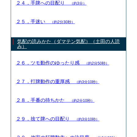
２４．手牌への目配り
（約3分）
２５．手迷い
（約2分30秒）
気配の読みかた（ダマテン気配）（土田の人読
み）
２６．ツモ動作のゆったり感
（約2分50秒）
２７．打牌動作の重厚感
（約3分10秒）
２８．手番の待ちかた
（約2分10秒）
２９．捨て牌への目配り
（約3分10秒）