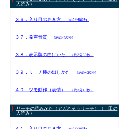
人読み）
３６．入り目のおき方
（約2分50秒）
３７．発声音質
（約2分50秒）
３８．表示牌の曲げかた
（約2分30秒）
３９．リーチ棒の出しかた
（約3分20秒）
４０．ツモ動作（表情）
（約3分10秒）
リーチの読みかた（アガれそうリーチ）（土田の
人読み）
４１．入り目のおき方
（約3分20秒）