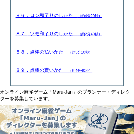
８６．ロン和了りのしかた
（約4分20秒）
８７．ツモ和了りのしかた
（約2分40秒）
８８．点棒の払いかた
（約5分10秒）
８９．点棒の貰いかた
（約4分40秒）
オンライン麻雀ゲーム「Maru-Jan」のプランナー・ディレク
ターを募集しています。