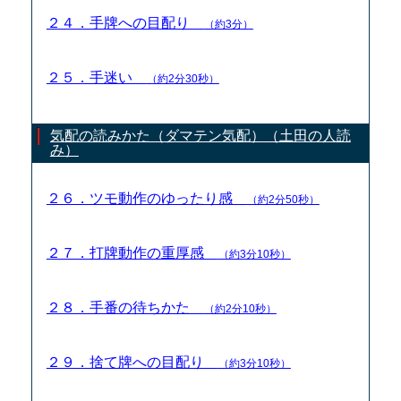
２４．手牌への目配り
（約3分）
２５．手迷い
（約2分30秒）
気配の読みかた（ダマテン気配）（土田の人読
み）
２６．ツモ動作のゆったり感
（約2分50秒）
２７．打牌動作の重厚感
（約3分10秒）
２８．手番の待ちかた
（約2分10秒）
２９．捨て牌への目配り
（約3分10秒）