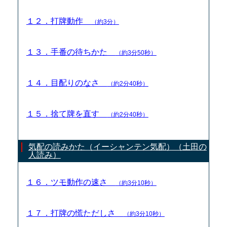
１２．打牌動作
（約3分）
１３．手番の待ちかた
（約3分50秒）
１４．目配りのなさ
（約2分40秒）
１５．捨て牌を直す
（約2分40秒）
気配の読みかた（イーシャンテン気配）（土田の
人読み）
１６．ツモ動作の速さ
（約3分10秒）
１７．打牌の慌ただしさ
（約3分10秒）