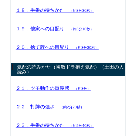
１８．手番の待ちかた
（約3分30秒）
１９．他家への目配り
（約3分10秒）
２０．捨て牌への目配り
（約3分30秒）
気配の読みかた（複数ドラ抱え気配）（土田の人
読み）
２１．ツモ動作の重厚感
（約3分）
２２．打牌の強さ
（約2分20秒）
２３．手番の待ちかた
（約2分40秒）