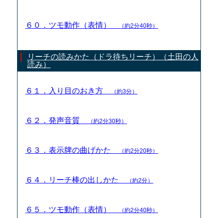
６０．ツモ動作（表情）
（約2分40秒）
リーチの読みかた（ドラ待ちリーチ）（土田の人
読み）
６１．入り目のおき方
（約3分）
６２．発声音質
（約2分30秒）
６３．表示牌の曲げかた
（約2分20秒）
６４．リーチ棒の出しかた
（約2分）
６５．ツモ動作（表情）
（約2分40秒）