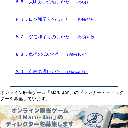
８５．大明カンの晒しかた
（約4分）
８６．ロン和了りのしかた
（約4分20秒）
８７．ツモ和了りのしかた
（約2分40秒）
８８．点棒の払いかた
（約5分10秒）
８９．点棒の貰いかた
（約4分40秒）
オンライン麻雀ゲーム「Maru-Jan」のプランナー・ディレク
ターを募集しています。