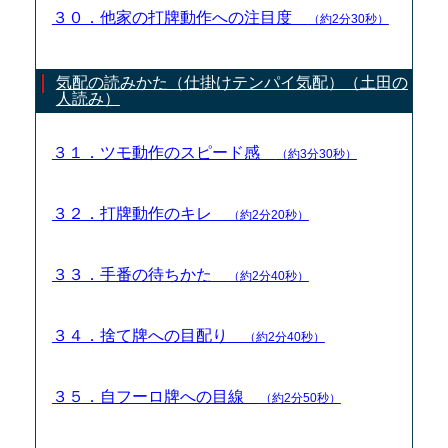
３０．他家の打牌動作への注目度
（約2分30秒）
気配の読みかた（仕掛けテンパイ気配）（土田の
人読み）
３１．ツモ動作のスピード感
（約3分30秒）
３２．打牌動作のキレ
（約2分20秒）
３３．手番の待ちかた
（約2分40秒）
３４．捨て牌への目配り
（約2分40秒）
３５．自フーロ牌への目線
（約2分50秒）