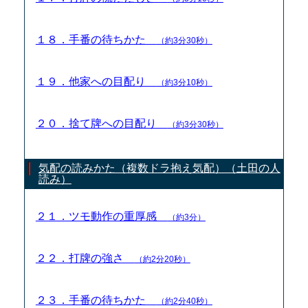
１８．手番の待ちかた
（約3分30秒）
１９．他家への目配り
（約3分10秒）
２０．捨て牌への目配り
（約3分30秒）
気配の読みかた（複数ドラ抱え気配）（土田の人
読み）
２１．ツモ動作の重厚感
（約3分）
２２．打牌の強さ
（約2分20秒）
２３．手番の待ちかた
（約2分40秒）