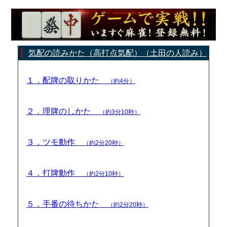
気配の読みかた（高打点気配）（土田の人読み）
１．配牌の取りかた
（約4分）
２．理牌のしかた
（約3分10秒）
３．ツモ動作
（約2分20秒）
４．打牌動作
（約2分10秒）
５．手番の待ちかた
（約2分20秒）