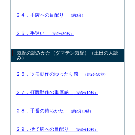
２４．手牌への目配り
（約3分）
２５．手迷い
（約2分30秒）
気配の読みかた（ダマテン気配）（土田の人読
み）
２６．ツモ動作のゆったり感
（約2分50秒）
２７．打牌動作の重厚感
（約3分10秒）
２８．手番の待ちかた
（約2分10秒）
２９．捨て牌への目配り
（約3分10秒）