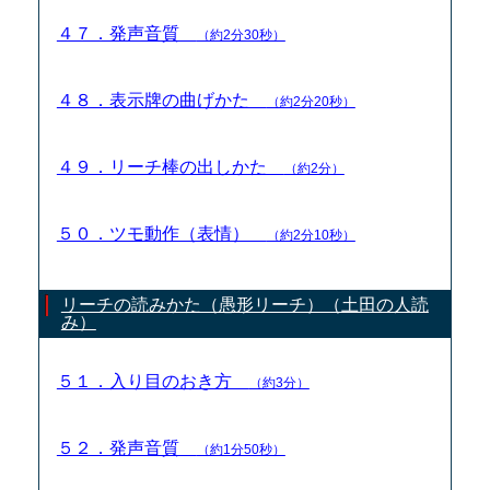
４７．発声音質
（約2分30秒）
４８．表示牌の曲げかた
（約2分20秒）
４９．リーチ棒の出しかた
（約2分）
５０．ツモ動作（表情）
（約2分10秒）
リーチの読みかた（愚形リーチ）（土田の人読
み）
５１．入り目のおき方
（約3分）
５２．発声音質
（約1分50秒）