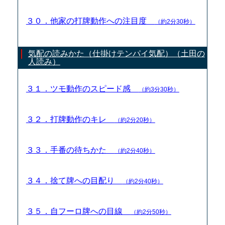
３０．他家の打牌動作への注目度
（約2分30秒）
気配の読みかた（仕掛けテンパイ気配）（土田の
人読み）
３１．ツモ動作のスピード感
（約3分30秒）
３２．打牌動作のキレ
（約2分20秒）
３３．手番の待ちかた
（約2分40秒）
３４．捨て牌への目配り
（約2分40秒）
３５．自フーロ牌への目線
（約2分50秒）