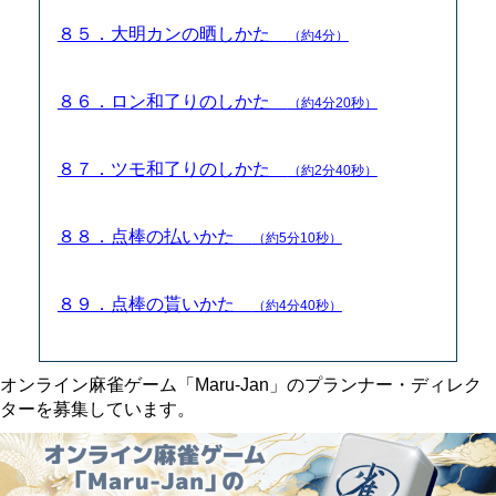
８５．大明カンの晒しかた
（約4分）
８６．ロン和了りのしかた
（約4分20秒）
８７．ツモ和了りのしかた
（約2分40秒）
８８．点棒の払いかた
（約5分10秒）
８９．点棒の貰いかた
（約4分40秒）
オンライン麻雀ゲーム「Maru-Jan」のプランナー・ディレク
ターを募集しています。