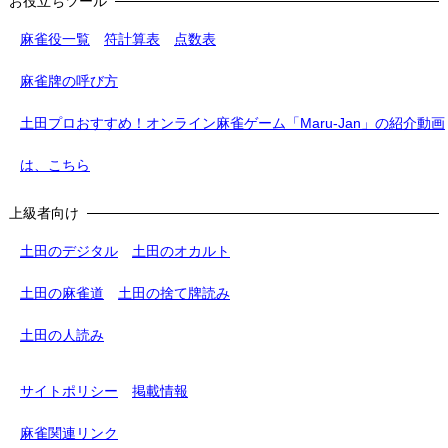
お役立ちツール
麻雀役一覧
符計算表
点数表
麻雀牌の呼び方
土田プロおすすめ！オンライン麻雀ゲーム「Maru-Jan」の紹介動画
は、こちら
上級者向け
土田のデジタル
土田のオカルト
土田の麻雀道
土田の捨て牌読み
土田の人読み
サイトポリシー
掲載情報
麻雀関連リンク