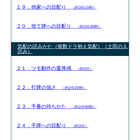
１９．他家への目配り
（約3分10秒）
２０．捨て牌への目配り
（約3分30秒）
気配の読みかた（複数ドラ抱え気配）（土田の人
読み）
２１．ツモ動作の重厚感
（約3分）
２２．打牌の強さ
（約2分20秒）
２３．手番の待ちかた
（約2分40秒）
２４．手牌への目配り
（約3分）