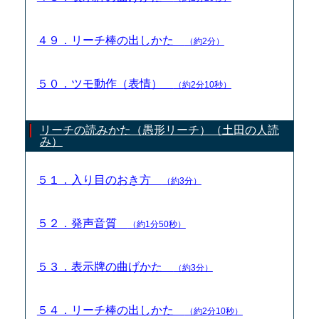
４９．リーチ棒の出しかた
（約2分）
５０．ツモ動作（表情）
（約2分10秒）
リーチの読みかた（愚形リーチ）（土田の人読
み）
５１．入り目のおき方
（約3分）
５２．発声音質
（約1分50秒）
５３．表示牌の曲げかた
（約3分）
５４．リーチ棒の出しかた
（約2分10秒）