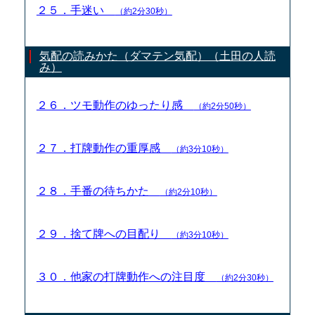
２５．手迷い
（約2分30秒）
気配の読みかた（ダマテン気配）（土田の人読
み）
２６．ツモ動作のゆったり感
（約2分50秒）
２７．打牌動作の重厚感
（約3分10秒）
２８．手番の待ちかた
（約2分10秒）
２９．捨て牌への目配り
（約3分10秒）
３０．他家の打牌動作への注目度
（約2分30秒）