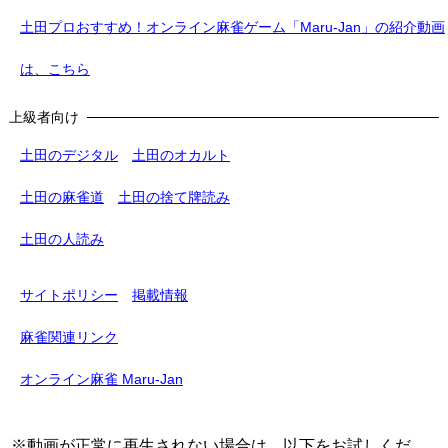
土田プロおすすめ！オンライン麻雀ゲーム「Maru-Jan」の紹介動画
は、こちら
上級者向け
土田のデジタル
土田のオカルト
土田の麻雀道
土田の捨て牌読み
土田の人読み
サイトポリシー
掲載情報
麻雀関連リンク
オンライン麻雀 Maru-Jan
※動画が正常に再生されない場合は、以下をお試しくだ