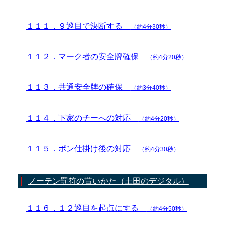
１１１．９巡目で決断する
（約4分30秒）
１１２．マーク者の安全牌確保
（約4分20秒）
１１３．共通安全牌の確保
（約3分40秒）
１１４．下家のチーへの対応
（約4分20秒）
１１５．ポン仕掛け後の対応
（約4分30秒）
ノーテン罰符の貰いかた（土田のデジタル）
１１６．１２巡目を起点にする
（約4分50秒）