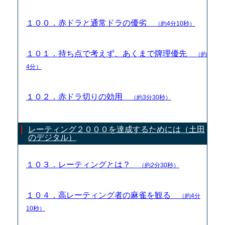
１００．赤ドラと通常ドラの優劣
（約4分10秒）
１０１．持ち点で考えず、あくまで牌理優先
（約
4分）
１０２．赤ドラ切りの効用
（約3分30秒）
レーティング２０００を達成するためには（土田
のデジタル）
１０３．レーティングとは？
（約2分30秒）
１０４．高レーティング者の麻雀を観る
（約4分
10秒）