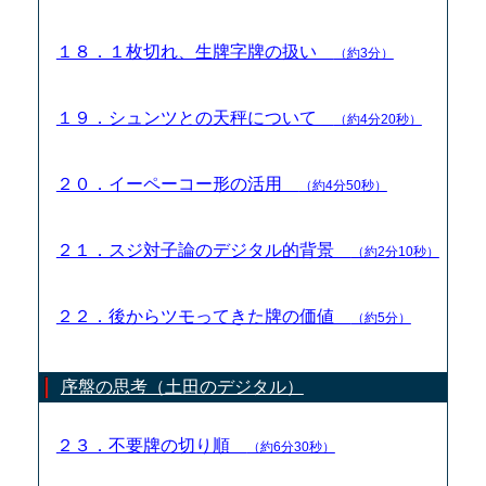
１８．１枚切れ、生牌字牌の扱い
（約3分）
１９．シュンツとの天秤について
（約4分20秒）
２０．イーペーコー形の活用
（約4分50秒）
２１．スジ対子論のデジタル的背景
（約2分10秒）
２２．後からツモってきた牌の価値
（約5分）
序盤の思考（土田のデジタル）
２３．不要牌の切り順
（約6分30秒）