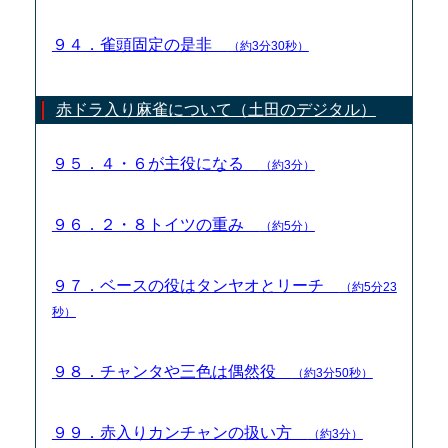
９４．雀頭固定の是非
（約3分30秒）
赤ドラ入り麻雀について（土田のデジタル）
９５．４・６が主役になる
（約3分）
９６．２・８トイツの重み
（約5分）
９７．ベースの役はタンヤオとリーチ
（約5分23
秒）
９８．チャンタや三色は偶然役
（約3分50秒）
９９．赤入りカンチャンの扱い方
（約3分）