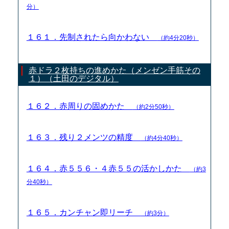
分）
１６１．先制されたら向かわない
（約4分20秒）
赤ドラ２枚持ちの進めかた（メンゼン手筋その
１）（土田のデジタル）
１６２．赤周りの固めかた
（約2分50秒）
１６３．残り２メンツの精度
（約4分40秒）
１６４．赤５５６・４赤５５の活かしかた
（約3
分40秒）
１６５．カンチャン即リーチ
（約3分）