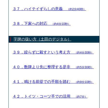
３７．ハイテイずらしの意義
（約2分40秒）
３８．下家への対応
（約4分10秒）
字牌の扱い方（土田のデジタル）
３９．絞らずに殺すという考え方
（約4分30秒）
４０．数牌より先に整理する是非
（約5分30秒）
４１．鳴ける前提での手順を踏む
（約9分10秒）
４２．トイツ・コーツ手での活用
（約7分）