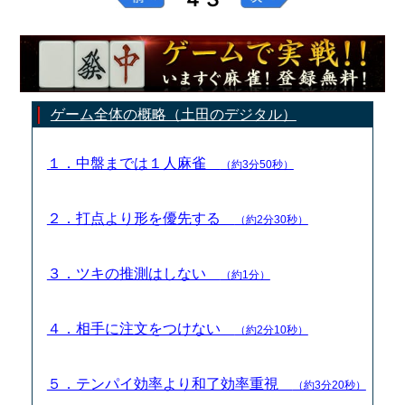
ゲーム全体の概略（土田のデジタル）
１．中盤までは１人麻雀
（約3分50秒）
２．打点より形を優先する
（約2分30秒）
３．ツキの推測はしない
（約1分）
４．相手に注文をつけない
（約2分10秒）
５．テンパイ効率より和了効率重視
（約3分20秒）