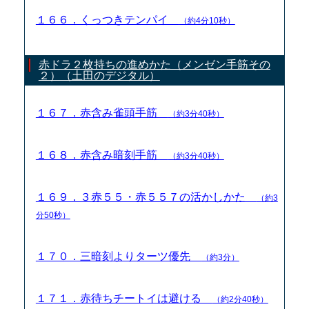
１６６．くっつきテンパイ
（約4分10秒）
赤ドラ２枚持ちの進めかた（メンゼン手筋その
２）（土田のデジタル）
１６７．赤含み雀頭手筋
（約3分40秒）
１６８．赤含み暗刻手筋
（約3分40秒）
１６９．３赤５５・赤５５７の活かしかた
（約3
分50秒）
１７０．三暗刻よりターツ優先
（約3分）
１７１．赤待ちチートイは避ける
（約2分40秒）