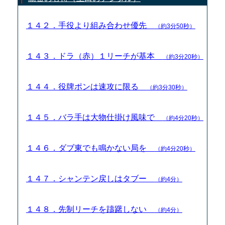
１４２．手役より組み合わせ優先
（約3分50秒）
１４３．ドラ（赤）１リーチが基本
（約3分20秒）
１４４．役牌ポンは速攻に限る
（約3分30秒）
１４５．バラ手は大物仕掛け風味で
（約4分20秒）
１４６．ダブ東でも鳴かない局を
（約4分20秒）
１４７．シャンテン戻しはタブー
（約4分）
１４８．先制リーチを躊躇しない
（約4分）