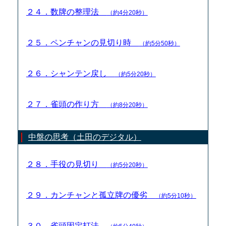
２４．数牌の整理法
（約4分20秒）
２５．ペンチャンの見切り時
（約5分50秒）
２６．シャンテン戻し
（約5分20秒）
２７．雀頭の作り方
（約8分20秒）
中盤の思考（土田のデジタル）
２８．手役の見切り
（約5分20秒）
２９．カンチャンと孤立牌の優劣
（約5分10秒）
３０．雀頭固定打法