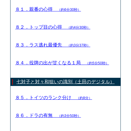
８１．親番の心得
（約6分30秒）
８２．トップ目の心得
（約4分30秒）
８３．ラス逃れ最優先
（約3分37秒）
８４．役牌の出が甘くなる１局
（約5分50秒）
七対子と対々和狙いの識別（土田のデジタル）
８５．トイツのランク分け
（約8分）
８６．ドラの有無
（約3分50秒）