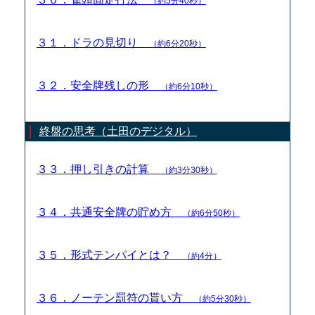
（約5分40秒）
３１．ドラの見切り
（約6分20秒）
３２．安全牌残しの形
（約6分10秒）
終盤の思考（土田のデジタル）
３３．押し引きの計算
（約3分30秒）
３４．共通安全牌の貯め方
（約6分50秒）
３５．形式テンパイとは？
（約4分）
３６．ノーテン罰符の貰い方
（約5分30秒）