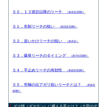
５０．１３巡目以降のリーチ
（約4分20秒）
５１．先制リーチの狙い
（約3分10秒）
５２．追いかけリーチの狙い
（約4分）
５３．爆発リーチのタイミング
（約7分30秒）
５４．手止めリーチの有効性
（約6分50秒）
５５．究極の出アガリ狙いリーチとは？
（約6分
40秒）
ダマ聴（ダマテン）に構える手とは？（土田のデ