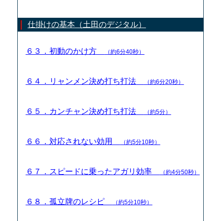
仕掛けの基本（土田のデジタル）
６３．初動のかけ方
（約6分40秒）
６４．リャンメン決め打ち打法
（約6分20秒）
６５．カンチャン決め打ち打法
（約5分）
６６．対応されない効用
（約5分10秒）
６７．スピードに乗ったアガリ効率
（約4分50秒）
６８．孤立牌のレシピ
（約5分10秒）