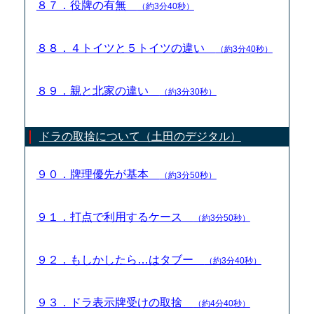
８７．役牌の有無
（約3分40秒）
８８．４トイツと５トイツの違い
（約3分40秒）
８９．親と北家の違い
（約3分30秒）
ドラの取捨について（土田のデジタル）
９０．牌理優先が基本
（約3分50秒）
９１．打点で利用するケース
（約3分50秒）
９２．もしかしたら…はタブー
（約3分40秒）
９３．ドラ表示牌受けの取捨
（約4分40秒）