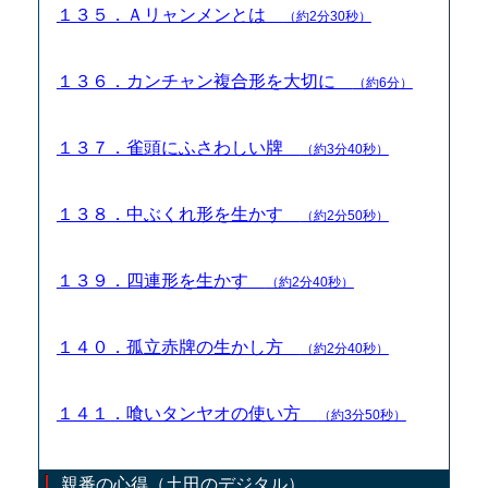
１３５．Ａリャンメンとは
（約2分30秒）
１３６．カンチャン複合形を大切に
（約6分）
１３７．雀頭にふさわしい牌
（約3分40秒）
１３８．中ぶくれ形を生かす
（約2分50秒）
１３９．四連形を生かす
（約2分40秒）
１４０．孤立赤牌の生かし方
（約2分40秒）
１４１．喰いタンヤオの使い方
（約3分50秒）
親番の心得（土田のデジタル）