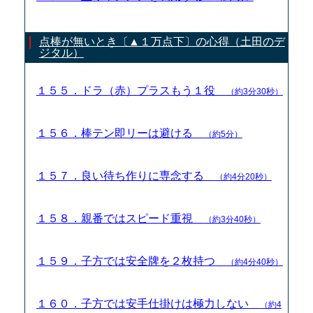
点棒が無いとき〔▲１万点下〕の心得（土田のデ
ジタル）
１５５．ドラ（赤）プラスもう１役
（約3分30秒）
１５６．棒テン即リーは避ける
（約5分）
１５７．良い待ち作りに専念する
（約4分20秒）
１５８．親番ではスピード重視
（約3分40秒）
１５９．子方では安全牌を２枚持つ
（約4分40秒）
１６０．子方では安手仕掛けは極力しない
（約4