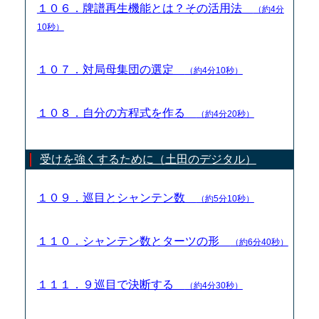
１０６．牌譜再生機能とは？その活用法
（約4分
10秒）
１０７．対局母集団の選定
（約4分10秒）
１０８．自分の方程式を作る
（約4分20秒）
受けを強くするために（土田のデジタル）
１０９．巡目とシャンテン数
（約5分10秒）
１１０．シャンテン数とターツの形
（約6分40秒）
１１１．９巡目で決断する
（約4分30秒）