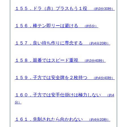
１５５．ドラ（赤）プラスもう１役
（約3分30秒）
１５６．棒テン即リーは避ける
（約5分）
１５７．良い待ち作りに専念する
（約4分20秒）
１５８．親番ではスピード重視
（約3分40秒）
１５９．子方では安全牌を２枚持つ
（約4分40秒）
１６０．子方では安手仕掛けは極力しない
（約4
分）
１６１．先制されたら向かわない
（約4分20秒）