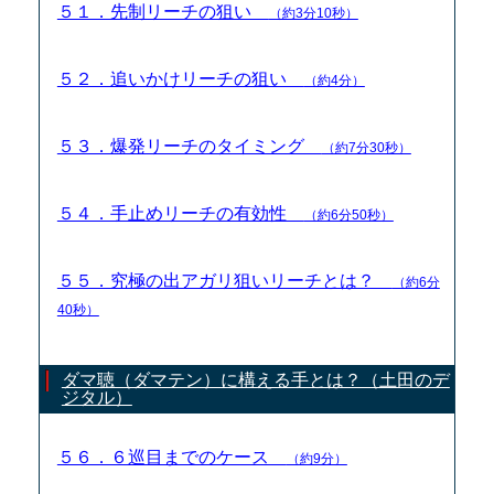
５１．先制リーチの狙い
（約3分10秒）
５２．追いかけリーチの狙い
（約4分）
５３．爆発リーチのタイミング
（約7分30秒）
５４．手止めリーチの有効性
（約6分50秒）
５５．究極の出アガリ狙いリーチとは？
（約6分
40秒）
ダマ聴（ダマテン）に構える手とは？（土田のデ
ジタル）
５６．６巡目までのケース
（約9分）