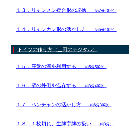
１３．リャンメン複合形の取捨
（約7分40秒）
１４．リャンカン形の活かし方
（約5分10秒）
トイツの作り方（土田のデジタル）
１５．序盤の河を利用する
（約5分50秒）
１６．壁の外側を温存する
（約3分40秒）
１７．ペンチャンの活かし方
（約6分30秒）
１８．１枚切れ、生牌字牌の扱い
（約3分）