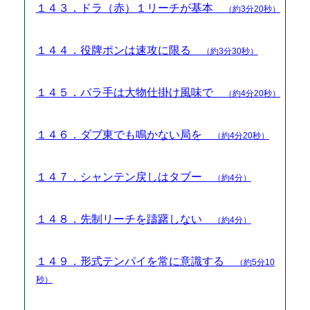
１４３．ドラ（赤）１リーチが基本
（約3分20秒）
１４４．役牌ポンは速攻に限る
（約3分30秒）
１４５．バラ手は大物仕掛け風味で
（約4分20秒）
１４６．ダブ東でも鳴かない局を
（約4分20秒）
１４７．シャンテン戻しはタブー
（約4分）
１４８．先制リーチを躊躇しない
（約4分）
１４９．形式テンパイを常に意識する
（約5分10
秒）