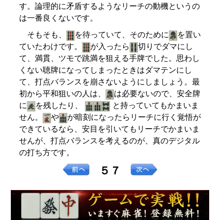
す。論理的に矛盾するようなリーチの動機というの
は一番良くないです。
そもそも、
を待っていて、そのために
を置い
ていたわけです。
が入ったら
切りでダマにし
て、満貫、ツモで跳満を狙える手牌でした。思わし
くない聴牌になってしまったときはダマテンにし
て、打点バランスを崩さないようにしましょう。最
初から平和狙いの人は、
は必要ないので、安全牌
に
を残したり、
と持っていてもかまいま
せん。
や
が暗刻になったらリーチに行く覚悟が
できているなら、安目を引いてもリーチでかまいま
せんが、打点バランスを考えるのが、真のデジタル
の打ち方です。
５７