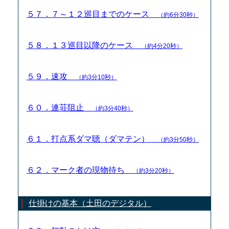
５７．７～１２巡目までのケース
（約6分30秒）
５８．１３巡目以降のケース
（約4分20秒）
５９．速攻
（約3分10秒）
６０．連荘阻止
（約3分40秒）
６１．打点系ダマ聴（ダマテン）
（約3分50秒）
６２．マーク者の現物待ち
（約3分20秒）
仕掛けの基本（土田のデジタル）