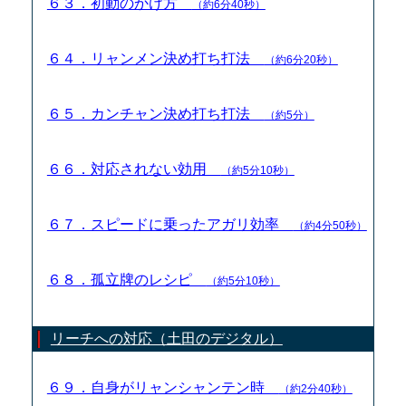
６３．初動のかけ方
（約6分40秒）
６４．リャンメン決め打ち打法
（約6分20秒）
６５．カンチャン決め打ち打法
（約5分）
６６．対応されない効用
（約5分10秒）
６７．スピードに乗ったアガリ効率
（約4分50秒）
６８．孤立牌のレシピ
（約5分10秒）
リーチへの対応（土田のデジタル）
６９．自身がリャンシャンテン時
（約2分40秒）