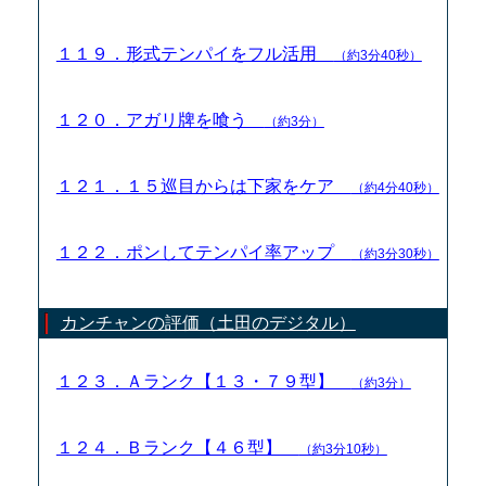
１１９．形式テンパイをフル活用
（約3分40秒）
１２０．アガリ牌を喰う
（約3分）
１２１．１５巡目からは下家をケア
（約4分40秒）
１２２．ポンしてテンパイ率アップ
（約3分30秒）
カンチャンの評価（土田のデジタル）
１２３．Ａランク【１３・７９型】
（約3分）
１２４．Ｂランク【４６型】
（約3分10秒）