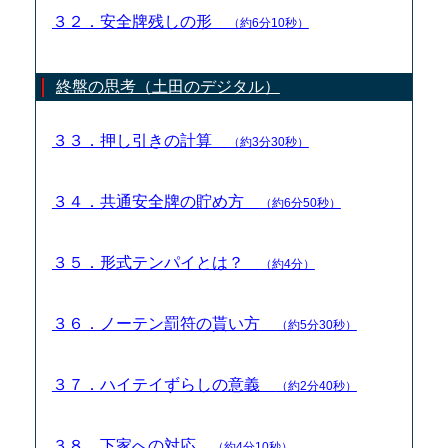
３２．安全牌残しの形
（約6分10秒）
終盤の思考（土田のデジタル）
３３．押し引きの計算
（約3分30秒）
３４．共通安全牌の貯め方
（約6分50秒）
３５．形式テンパイとは？
（約4分）
３６．ノーテン罰符の貰い方
（約5分30秒）
３７．ハイテイずらしの意義
（約2分40秒）
３８．下家への対応
（約4分10秒）