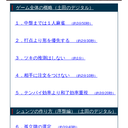
ゲーム全体の概略（土田のデジタル）
１．中盤までは１人麻雀
（約3分50秒）
２．打点より形を優先する
（約2分30秒）
３．ツキの推測はしない
（約1分）
４．相手に注文をつけない
（約2分10秒）
５．テンパイ効率より和了効率重視
（約3分20秒）
シュンツの作り方（序盤編）（土田のデジタル）
６．孤立牌の選定
（約3分40秒）