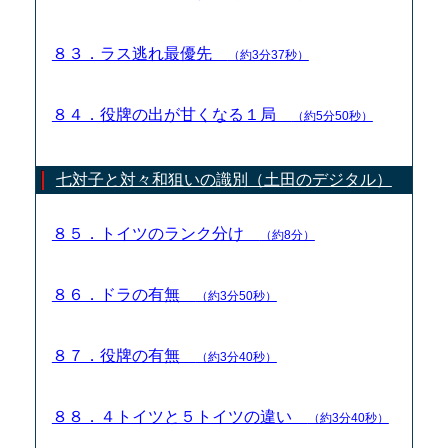
８３．ラス逃れ最優先
（約3分37秒）
８４．役牌の出が甘くなる１局
（約5分50秒）
七対子と対々和狙いの識別（土田のデジタル）
８５．トイツのランク分け
（約8分）
８６．ドラの有無
（約3分50秒）
８７．役牌の有無
（約3分40秒）
８８．４トイツと５トイツの違い
（約3分40秒）