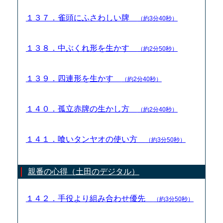
１３７．雀頭にふさわしい牌
（約3分40秒）
１３８．中ぶくれ形を生かす
（約2分50秒）
１３９．四連形を生かす
（約2分40秒）
１４０．孤立赤牌の生かし方
（約2分40秒）
１４１．喰いタンヤオの使い方
（約3分50秒）
親番の心得（土田のデジタル）
１４２．手役より組み合わせ優先
（約3分50秒）