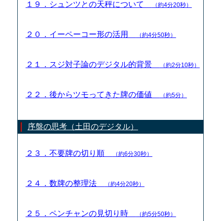
１９．シュンツとの天秤について
（約4分20秒）
２０．イーペーコー形の活用
（約4分50秒）
２１．スジ対子論のデジタル的背景
（約2分10秒）
２２．後からツモってきた牌の価値
（約5分）
序盤の思考（土田のデジタル）
２３．不要牌の切り順
（約6分30秒）
２４．数牌の整理法
（約4分20秒）
２５．ペンチャンの見切り時
（約5分50秒）