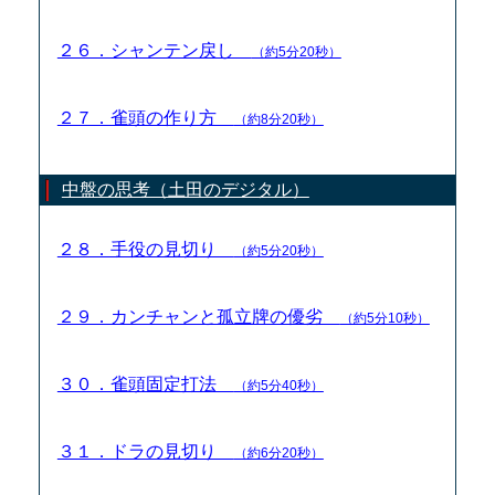
２６．シャンテン戻し
（約5分20秒）
２７．雀頭の作り方
（約8分20秒）
中盤の思考（土田のデジタル）
２８．手役の見切り
（約5分20秒）
２９．カンチャンと孤立牌の優劣
（約5分10秒）
３０．雀頭固定打法
（約5分40秒）
３１．ドラの見切り
（約6分20秒）