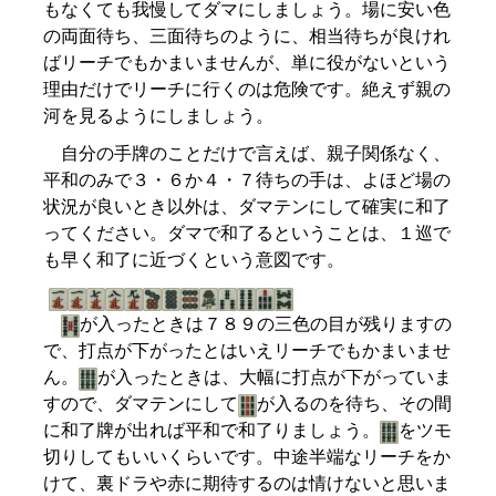
もなくても我慢してダマにしましょう。場に安い色
の両面待ち、三面待ちのように、相当待ちが良けれ
ばリーチでもかまいませんが、単に役がないという
理由だけでリーチに行くのは危険です。絶えず親の
河を見るようにしましょう。
自分の手牌のことだけで言えば、親子関係なく、
平和のみで３・６か４・７待ちの手は、よほど場の
状況が良いとき以外は、ダマテンにして確実に和了
ってください。ダマで和了るということは、１巡で
も早く和了に近づくという意図です。
が入ったときは７８９の三色の目が残りますの
で、打点が下がったとはいえリーチでもかまいませ
ん。
が入ったときは、大幅に打点が下がっていま
すので、ダマテンにして
が入るのを待ち、その間
に和了牌が出れば平和で和了りましょう。
をツモ
切りしてもいいくらいです。中途半端なリーチをか
けて、裏ドラや赤に期待するのは情けないと思いま