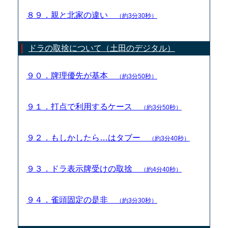
８９．親と北家の違い
（約3分30秒）
ドラの取捨について（土田のデジタル）
９０．牌理優先が基本
（約3分50秒）
９１．打点で利用するケース
（約3分50秒）
９２．もしかしたら…はタブー
（約3分40秒）
９３．ドラ表示牌受けの取捨
（約4分40秒）
９４．雀頭固定の是非
（約3分30秒）