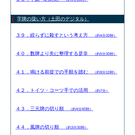
字牌の扱い方（土田のデジタル）
３９．絞らずに殺すという考え方
（約4分30秒）
４０．数牌より先に整理する是非
（約5分30秒）
４１．鳴ける前提での手順を踏む
（約9分10秒）
４２．トイツ・コーツ手での活用
（約7分）
４３．三元牌の切り順
（約4分40秒）
４４．風牌の切り順
（約3分30秒）