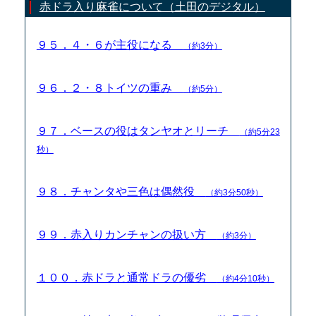
赤ドラ入り麻雀について（土田のデジタル）
９５．４・６が主役になる
（約3分）
９６．２・８トイツの重み
（約5分）
９７．ベースの役はタンヤオとリーチ
（約5分23
秒）
９８．チャンタや三色は偶然役
（約3分50秒）
９９．赤入りカンチャンの扱い方
（約3分）
１００．赤ドラと通常ドラの優劣
（約4分10秒）