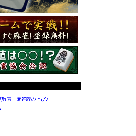
点数表
麻雀牌の呼び方
み