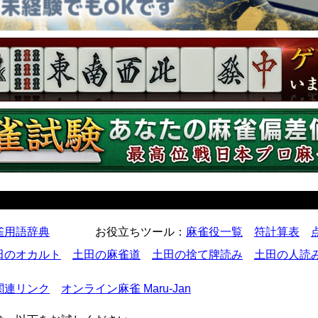
雀用語辞典
お役立ちツール
：
麻雀役一覧
符計算表
田のオカルト
土田の麻雀道
土田の捨て牌読み
土田の人読
関連リンク
オンライン麻雀 Maru-Jan