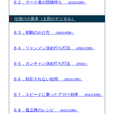
６２．マーク者の現物待ち
（約3分20秒）
仕掛けの基本（土田のデジタル）
６３．初動のかけ方
（約6分40秒）
６４．リャンメン決め打ち打法
（約6分20秒）
６５．カンチャン決め打ち打法
（約5分）
６６．対応されない効用
（約5分10秒）
６７．スピードに乗ったアガリ効率
（約4分50秒）
６８．孤立牌のレシピ
（約5分10秒）