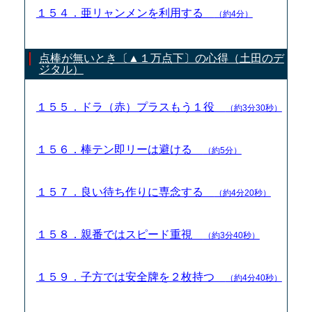
１５４．亜リャンメンを利用する
（約4分）
点棒が無いとき〔▲１万点下〕の心得（土田のデ
ジタル）
１５５．ドラ（赤）プラスもう１役
（約3分30秒）
１５６．棒テン即リーは避ける
（約5分）
１５７．良い待ち作りに専念する
（約4分20秒）
１５８．親番ではスピード重視
（約3分40秒）
１５９．子方では安全牌を２枚持つ
（約4分40秒）