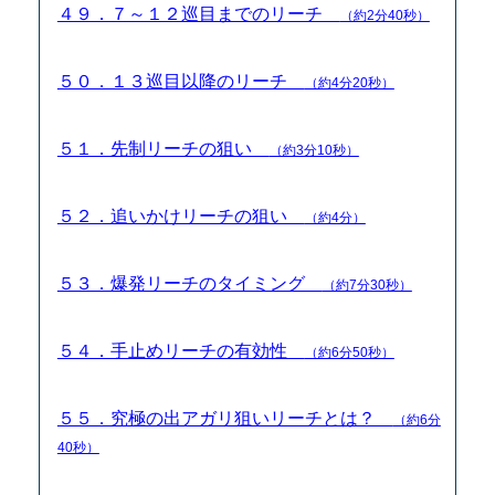
４９．７～１２巡目までのリーチ
（約2分40秒）
５０．１３巡目以降のリーチ
（約4分20秒）
５１．先制リーチの狙い
（約3分10秒）
５２．追いかけリーチの狙い
（約4分）
５３．爆発リーチのタイミング
（約7分30秒）
５４．手止めリーチの有効性
（約6分50秒）
５５．究極の出アガリ狙いリーチとは？
（約6分
40秒）