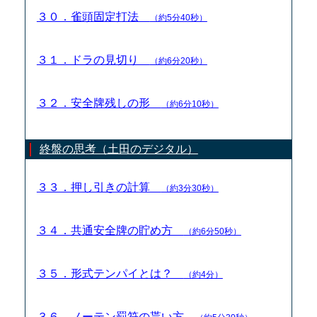
３０．雀頭固定打法
（約5分40秒）
３１．ドラの見切り
（約6分20秒）
３２．安全牌残しの形
（約6分10秒）
終盤の思考（土田のデジタル）
３３．押し引きの計算
（約3分30秒）
３４．共通安全牌の貯め方
（約6分50秒）
３５．形式テンパイとは？
（約4分）
３６．ノーテン罰符の貰い方