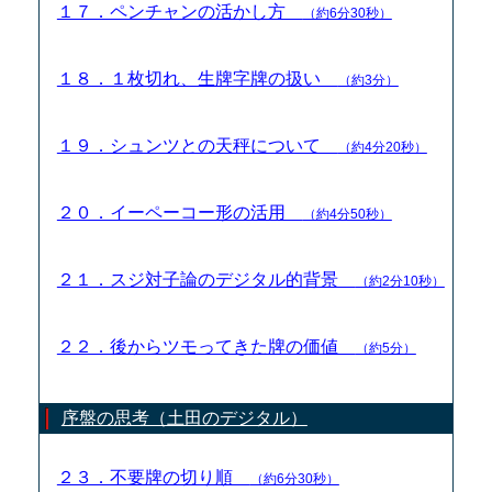
１７．ペンチャンの活かし方
（約6分30秒）
１８．１枚切れ、生牌字牌の扱い
（約3分）
１９．シュンツとの天秤について
（約4分20秒）
２０．イーペーコー形の活用
（約4分50秒）
２１．スジ対子論のデジタル的背景
（約2分10秒）
２２．後からツモってきた牌の価値
（約5分）
序盤の思考（土田のデジタル）
２３．不要牌の切り順
（約6分30秒）