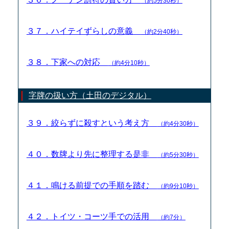
（約5分30秒）
３７．ハイテイずらしの意義
（約2分40秒）
３８．下家への対応
（約4分10秒）
字牌の扱い方（土田のデジタル）
３９．絞らずに殺すという考え方
（約4分30秒）
４０．数牌より先に整理する是非
（約5分30秒）
４１．鳴ける前提での手順を踏む
（約9分10秒）
４２．トイツ・コーツ手での活用
（約7分）