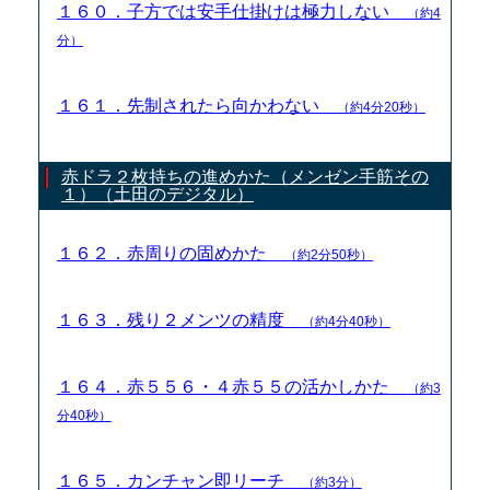
１６０．子方では安手仕掛けは極力しない
（約4
分）
１６１．先制されたら向かわない
（約4分20秒）
赤ドラ２枚持ちの進めかた（メンゼン手筋その
１）（土田のデジタル）
１６２．赤周りの固めかた
（約2分50秒）
１６３．残り２メンツの精度
（約4分40秒）
１６４．赤５５６・４赤５５の活かしかた
（約3
分40秒）
１６５．カンチャン即リーチ
（約3分）