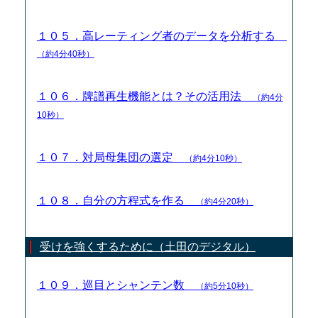
１０５．高レーティング者のデータを分析する
（約4分40秒）
１０６．牌譜再生機能とは？その活用法
（約4分
10秒）
１０７．対局母集団の選定
（約4分10秒）
１０８．自分の方程式を作る
（約4分20秒）
受けを強くするために（土田のデジタル）
１０９．巡目とシャンテン数
（約5分10秒）