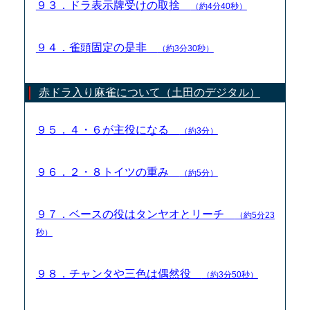
９３．ドラ表示牌受けの取捨
（約4分40秒）
９４．雀頭固定の是非
（約3分30秒）
赤ドラ入り麻雀について（土田のデジタル）
９５．４・６が主役になる
（約3分）
９６．２・８トイツの重み
（約5分）
９７．ベースの役はタンヤオとリーチ
（約5分23
秒）
９８．チャンタや三色は偶然役
（約3分50秒）