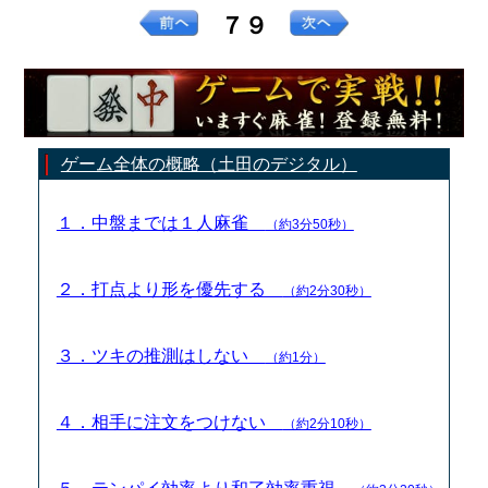
７９
ゲーム全体の概略（土田のデジタル）
１．中盤までは１人麻雀
（約3分50秒）
２．打点より形を優先する
（約2分30秒）
３．ツキの推測はしない
（約1分）
４．相手に注文をつけない
（約2分10秒）