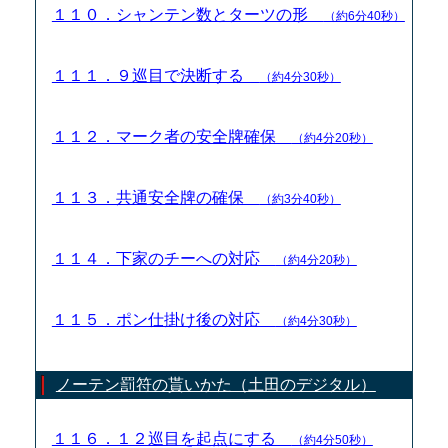
１１０．シャンテン数とターツの形
（約6分40秒）
１１１．９巡目で決断する
（約4分30秒）
１１２．マーク者の安全牌確保
（約4分20秒）
１１３．共通安全牌の確保
（約3分40秒）
１１４．下家のチーへの対応
（約4分20秒）
１１５．ポン仕掛け後の対応
（約4分30秒）
ノーテン罰符の貰いかた（土田のデジタル）
１１６．１２巡目を起点にする
（約4分50秒）