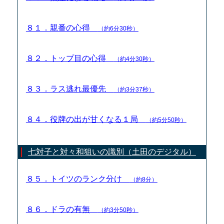
８１．親番の心得
（約6分30秒）
８２．トップ目の心得
（約4分30秒）
８３．ラス逃れ最優先
（約3分37秒）
８４．役牌の出が甘くなる１局
（約5分50秒）
七対子と対々和狙いの識別（土田のデジタル）
８５．トイツのランク分け
（約8分）
８６．ドラの有無
（約3分50秒）