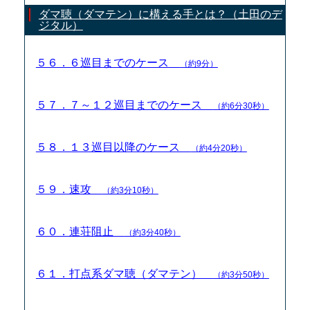
ダマ聴（ダマテン）に構える手とは？（土田のデ
ジタル）
５６．６巡目までのケース
（約9分）
５７．７～１２巡目までのケース
（約6分30秒）
５８．１３巡目以降のケース
（約4分20秒）
５９．速攻
（約3分10秒）
６０．連荘阻止
（約3分40秒）
６１．打点系ダマ聴（ダマテン）
（約3分50秒）