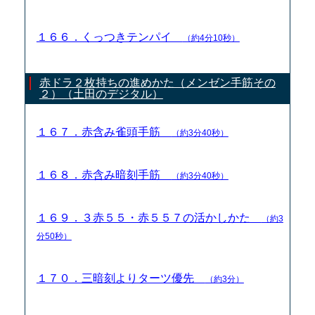
１６６．くっつきテンパイ
（約4分10秒）
赤ドラ２枚持ちの進めかた（メンゼン手筋その
２）（土田のデジタル）
１６７．赤含み雀頭手筋
（約3分40秒）
１６８．赤含み暗刻手筋
（約3分40秒）
１６９．３赤５５・赤５５７の活かしかた
（約3
分50秒）
１７０．三暗刻よりターツ優先
（約3分）