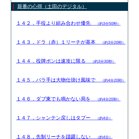
親番の心得（土田のデジタル）
１４２．手役より組み合わせ優先
（約3分50秒）
１４３．ドラ（赤）１リーチが基本
（約3分20秒）
１４４．役牌ポンは速攻に限る
（約3分30秒）
１４５．バラ手は大物仕掛け風味で
（約4分20秒）
１４６．ダブ東でも鳴かない局を
（約4分20秒）
１４７．シャンテン戻しはタブー
（約4分）
１４８．先制リーチを躊躇しない
（約4分）