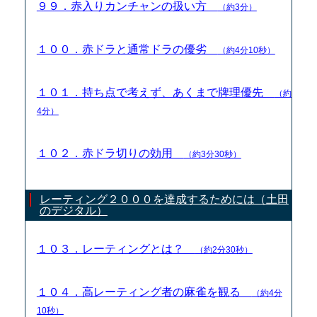
９９．赤入りカンチャンの扱い方
（約3分）
１００．赤ドラと通常ドラの優劣
（約4分10秒）
１０１．持ち点で考えず、あくまで牌理優先
（約
4分）
１０２．赤ドラ切りの効用
（約3分30秒）
レーティング２０００を達成するためには（土田
のデジタル）
１０３．レーティングとは？
（約2分30秒）
１０４．高レーティング者の麻雀を観る
（約4分
10秒）