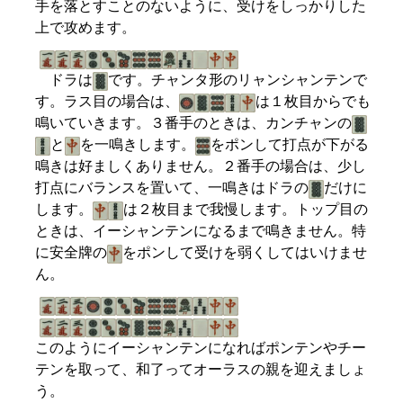
手を落とすことのないように、受けをしっかりした
上で攻めます。
ドラは
です。チャンタ形のリャンシャンテンで
す。ラス目の場合は、
は１枚目からでも
鳴いていきます。３番手のときは、カンチャンの
と
を一鳴きします。
をポンして打点が下がる
鳴きは好ましくありません。２番手の場合は、少し
打点にバランスを置いて、一鳴きはドラの
だけに
します。
は２枚目まで我慢します。トップ目の
ときは、イーシャンテンになるまで鳴きません。特
に安全牌の
をポンして受けを弱くしてはいけませ
ん。
このようにイーシャンテンになればポンテンやチー
テンを取って、和了ってオーラスの親を迎えましょ
う。