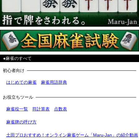
●麻雀のすべて
初心者向け
はじめての麻雀
麻雀用語辞典
お役立ちツール
麻雀役一覧
符計算表
点数表
麻雀牌の呼び方
土田プロおすすめ！オンライン麻雀ゲーム「Maru-Jan」の紹介動画