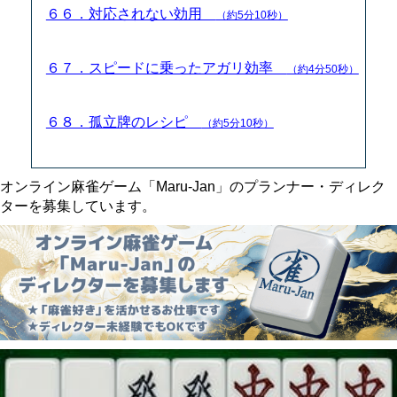
６６．対応されない効用
（約5分10秒）
６７．スピードに乗ったアガリ効率
（約4分50秒）
６８．孤立牌のレシピ
（約5分10秒）
オンライン麻雀ゲーム「Maru-Jan」のプランナー・ディレク
ターを募集しています。