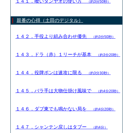
１４１．喰いタンヤオの使い方
（約3分50秒）
親番の心得（土田のデジタル）
１４２．手役より組み合わせ優先
（約3分50秒）
１４３．ドラ（赤）１リーチが基本
（約3分20秒）
１４４．役牌ポンは速攻に限る
（約3分30秒）
１４５．バラ手は大物仕掛け風味で
（約4分20秒）
１４６．ダブ東でも鳴かない局を
（約4分20秒）
１４７．シャンテン戻しはタブー
（約4分）