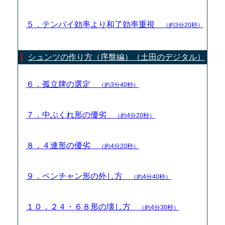
５．テンパイ効率より和了効率重視
（約3分20秒）
シュンツの作り方（序盤編）（土田のデジタル）
６．孤立牌の選定
（約3分40秒）
７．中ぶくれ形の優劣
（約4分20秒）
８．４連形の優劣
（約4分20秒）
９．ペンチャン形の外し方
（約4分40秒）
１０．２４・６８形の壊し方
（約4分30秒）