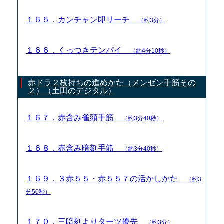
１６５．カンチャン即リーチ
（約3分）
１６６．くっつきテンパイ
（約4分10秒）
赤ドラ２枚持ちの進めかた（メンゼン手筋その
２）（土田のデジタル）
１６７．赤含み雀頭手筋
（約3分40秒）
１６８．赤含み暗刻手筋
（約3分40秒）
１６９．３赤５５・赤５５７の活かしかた
（約3
分50秒）
１７０．三暗刻よりターツ優先
（約3分）