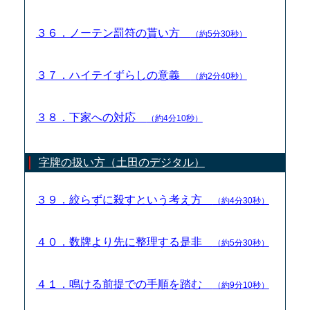
３６．ノーテン罰符の貰い方
（約5分30秒）
３７．ハイテイずらしの意義
（約2分40秒）
３８．下家への対応
（約4分10秒）
字牌の扱い方（土田のデジタル）
３９．絞らずに殺すという考え方
（約4分30秒）
４０．数牌より先に整理する是非
（約5分30秒）
４１．鳴ける前提での手順を踏む
（約9分10秒）