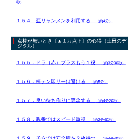
秒）
１５４．亜リャンメンを利用する
（約4分）
点棒が無いとき〔▲１万点下〕の心得（土田のデ
ジタル）
１５５．ドラ（赤）プラスもう１役
（約3分30秒）
１５６．棒テン即リーは避ける
（約5分）
１５７．良い待ち作りに専念する
（約4分20秒）
１５８．親番ではスピード重視
（約3分40秒）
１５９．子方では安全牌を２枚持つ
（約4分40秒）