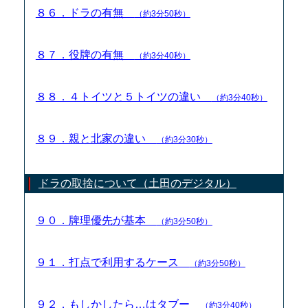
８６．ドラの有無
（約3分50秒）
８７．役牌の有無
（約3分40秒）
８８．４トイツと５トイツの違い
（約3分40秒）
８９．親と北家の違い
（約3分30秒）
ドラの取捨について（土田のデジタル）
９０．牌理優先が基本
（約3分50秒）
９１．打点で利用するケース
（約3分50秒）
９２．もしかしたら…はタブー
（約3分40秒）