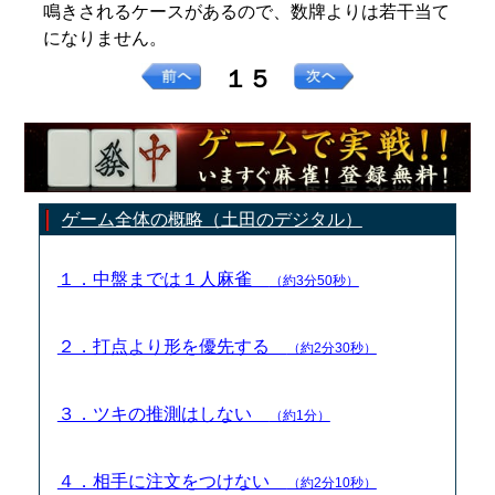
鳴きされるケースがあるので、数牌よりは若干当て
になりません。
１５
ゲーム全体の概略（土田のデジタル）
１．中盤までは１人麻雀
（約3分50秒）
２．打点より形を優先する
（約2分30秒）
３．ツキの推測はしない
（約1分）
４．相手に注文をつけない
（約2分10秒）