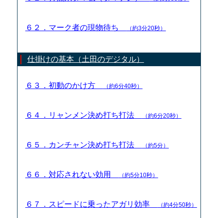
６２．マーク者の現物待ち
（約3分20秒）
仕掛けの基本（土田のデジタル）
６３．初動のかけ方
（約6分40秒）
６４．リャンメン決め打ち打法
（約6分20秒）
６５．カンチャン決め打ち打法
（約5分）
６６．対応されない効用
（約5分10秒）
６７．スピードに乗ったアガリ効率
（約4分50秒）