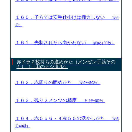
１６０．子方では安手仕掛けは極力しない
（約4
分）
１６１．先制されたら向かわない
（約4分20秒）
赤ドラ２枚持ちの進めかた（メンゼン手筋その
１）（土田のデジタル）
１６２．赤周りの固めかた
（約2分50秒）
１６３．残り２メンツの精度
（約4分40秒）
１６４．赤５５６・４赤５５の活かしかた
（約3
分40秒）