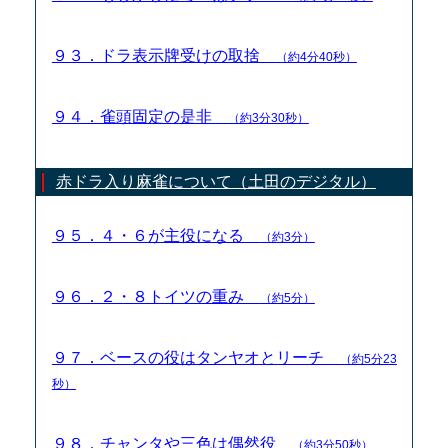
９３．ドラ表示牌受けの取捨
（約4分40秒）
９４．雀頭固定の是非
（約3分30秒）
赤ドラ入り麻雀について（土田のデジタル）
９５．４・６が主役になる
（約3分）
９６．２・８トイツの重み
（約5分）
９７．ベースの役はタンヤオとリーチ
（約5分23
秒）
９８．チャンタや三色は偶然役
（約3分50秒）