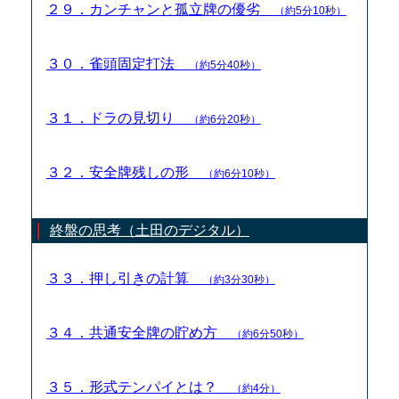
２９．カンチャンと孤立牌の優劣
（約5分10秒）
３０．雀頭固定打法
（約5分40秒）
３１．ドラの見切り
（約6分20秒）
３２．安全牌残しの形
（約6分10秒）
終盤の思考（土田のデジタル）
３３．押し引きの計算
（約3分30秒）
３４．共通安全牌の貯め方
（約6分50秒）
３５．形式テンパイとは？
（約4分）