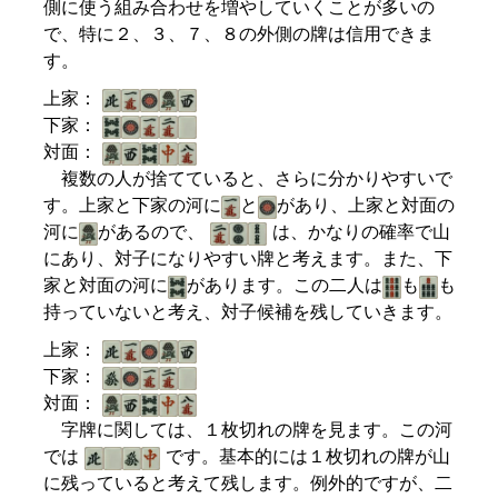
側に使う組み合わせを増やしていくことが多いの
で、特に２、３、７、８の外側の牌は信用できま
す。
上家：
下家：
対面：
複数の人が捨てていると、さらに分かりやすいで
す。上家と下家の河に
と
があり、上家と対面の
河に
があるので、
は、かなりの確率で山
にあり、対子になりやすい牌と考えます。また、下
家と対面の河に
があります。この二人は
も
も
持っていないと考え、対子候補を残していきます。
上家：
下家：
対面：
字牌に関しては、１枚切れの牌を見ます。この河
では
です。基本的には１枚切れの牌が山
に残っていると考えて残します。例外的ですが、二