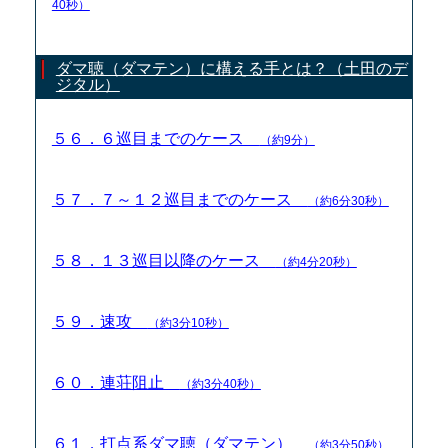
40秒）
ダマ聴（ダマテン）に構える手とは？（土田のデ
ジタル）
５６．６巡目までのケース
（約9分）
５７．７～１２巡目までのケース
（約6分30秒）
５８．１３巡目以降のケース
（約4分20秒）
５９．速攻
（約3分10秒）
６０．連荘阻止
（約3分40秒）
６１．打点系ダマ聴（ダマテン）
（約3分50秒）