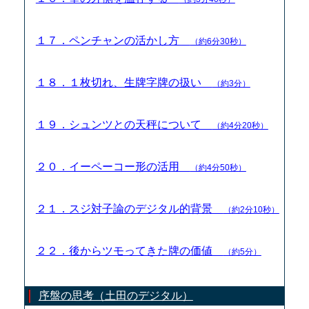
１７．ペンチャンの活かし方
（約6分30秒）
１８．１枚切れ、生牌字牌の扱い
（約3分）
１９．シュンツとの天秤について
（約4分20秒）
２０．イーペーコー形の活用
（約4分50秒）
２１．スジ対子論のデジタル的背景
（約2分10秒）
２２．後からツモってきた牌の価値
（約5分）
序盤の思考（土田のデジタル）