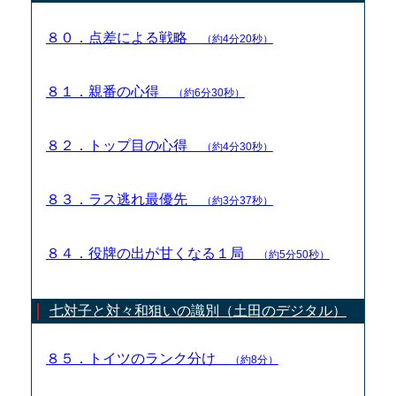
８０．点差による戦略
（約4分20秒）
８１．親番の心得
（約6分30秒）
８２．トップ目の心得
（約4分30秒）
８３．ラス逃れ最優先
（約3分37秒）
８４．役牌の出が甘くなる１局
（約5分50秒）
七対子と対々和狙いの識別（土田のデジタル）
８５．トイツのランク分け
（約8分）