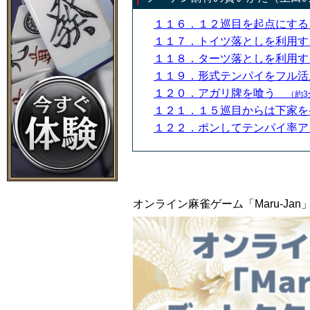
１１６．１２巡目を起点にす
１１７．トイツ落としを利用
１１８．ターツ落としを利用
１１９．形式テンパイをフル
１２０．アガリ牌を喰う
（約3
１２１．１５巡目からは下家
１２２．ポンしてテンパイ率
オンライン麻雀ゲーム「Maru-J