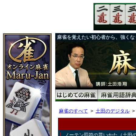
麻雀を覚えたい初心者から、強くな
麻雀のすべて
土田のデジタル
ノーテン罰符の貰いかた（土田