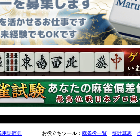
雀用語辞典
お役立ちツール
：
麻雀役一覧
符計算表