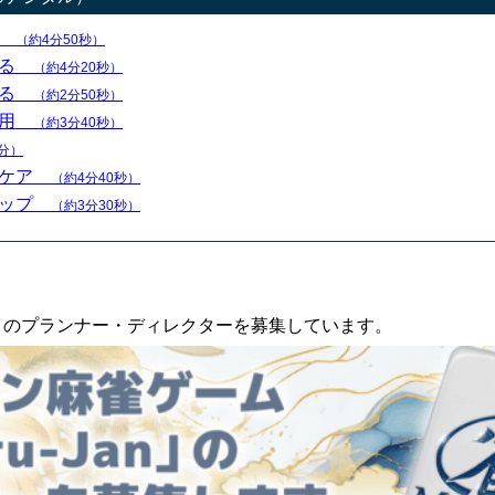
る
（約4分50秒）
する
（約4分20秒）
する
（約2分50秒）
活用
（約3分40秒）
分）
をケア
（約4分40秒）
アップ
（約3分30秒）
an」のプランナー・ディレクターを募集しています。