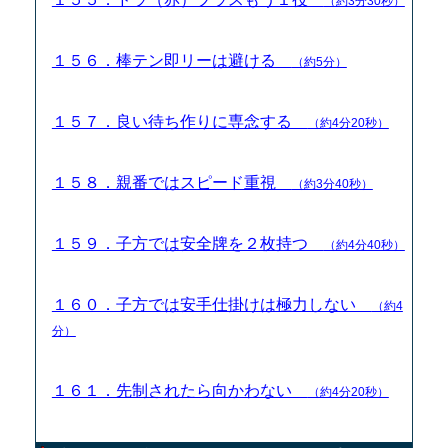
（約3分30秒）
１５６．棒テン即リーは避ける
（約5分）
１５７．良い待ち作りに専念する
（約4分20秒）
１５８．親番ではスピード重視
（約3分40秒）
１５９．子方では安全牌を２枚持つ
（約4分40秒）
１６０．子方では安手仕掛けは極力しない
（約4
分）
１６１．先制されたら向かわない
（約4分20秒）