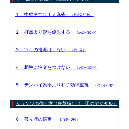
１．中盤までは１人麻雀
（約3分50秒）
２．打点より形を優先する
（約2分30秒）
３．ツキの推測はしない
（約1分）
４．相手に注文をつけない
（約2分10秒）
５．テンパイ効率より和了効率重視
（約3分20秒）
シュンツの作り方（序盤編）（土田のデジタル）
６．孤立牌の選定
（約3分40秒）