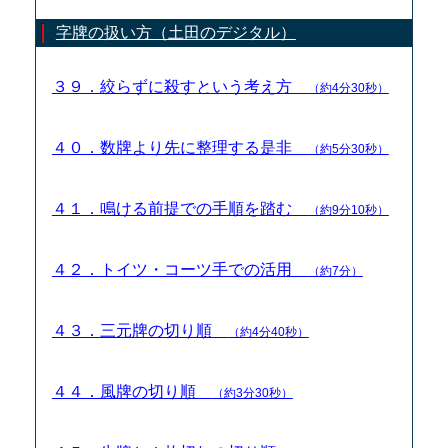
字牌の扱い方（土田のデジタル）
３９．絞らずに殺すという考え方
（約4分30秒）
４０．数牌より先に整理する是非
（約5分30秒）
４１．鳴ける前提での手順を踏む
（約9分10秒）
４２．トイツ・コーツ手での活用
（約7分）
４３．三元牌の切り順
（約4分40秒）
４４．風牌の切り順
（約3分30秒）