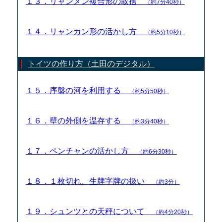
１３．リャンメン複合形の取捨
（約7分40秒）
１４．リャンカン形の活かし方
（約5分10秒）
トイツの作り方（土田のデジタル）
１５．序盤の河を利用する
（約5分50秒）
１６．壁の外側を温存する
（約3分40秒）
１７．ペンチャンの活かし方
（約6分30秒）
１８．１枚切れ、生牌字牌の扱い
（約3分）
１９．シュンツとの天秤について
（約4分20秒）