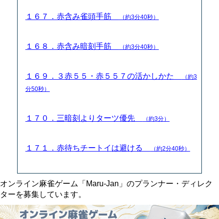
１６７．赤含み雀頭手筋
（約3分40秒）
１６８．赤含み暗刻手筋
（約3分40秒）
１６９．３赤５５・赤５５７の活かしかた
（約3
分50秒）
１７０．三暗刻よりターツ優先
（約3分）
１７１．赤待ちチートイは避ける
（約2分40秒）
オンライン麻雀ゲーム「Maru-Jan」のプランナー・ディレク
ターを募集しています。