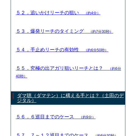
５２．追いかけリーチの狙い
（約4分）
５３．爆発リーチのタイミング
（約7分30秒）
５４．手止めリーチの有効性
（約6分50秒）
５５．究極の出アガリ狙いリーチとは？
（約6分
40秒）
ダマ聴（ダマテン）に構える手とは？（土田のデ
ジタル）
５６．６巡目までのケース
（約9分）
５７．７～１２巡目までのケース
（約6分30秒）