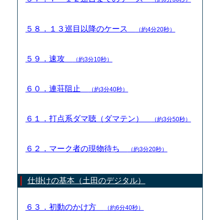
５８．１３巡目以降のケース
（約4分20秒）
５９．速攻
（約3分10秒）
６０．連荘阻止
（約3分40秒）
６１．打点系ダマ聴（ダマテン）
（約3分50秒）
６２．マーク者の現物待ち
（約3分20秒）
仕掛けの基本（土田のデジタル）
６３．初動のかけ方
（約6分40秒）