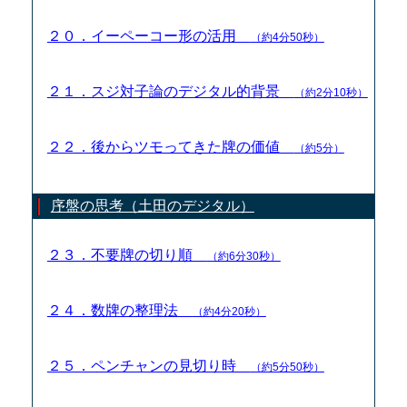
２０．イーペーコー形の活用
（約4分50秒）
２１．スジ対子論のデジタル的背景
（約2分10秒）
２２．後からツモってきた牌の価値
（約5分）
序盤の思考（土田のデジタル）
２３．不要牌の切り順
（約6分30秒）
２４．数牌の整理法
（約4分20秒）
２５．ペンチャンの見切り時
（約5分50秒）