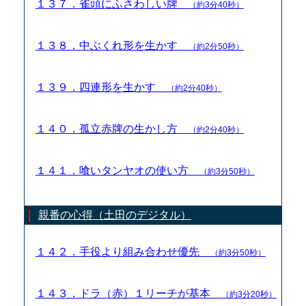
１３７．雀頭にふさわしい牌
（約3分40秒）
１３８．中ぶくれ形を生かす
（約2分50秒）
１３９．四連形を生かす
（約2分40秒）
１４０．孤立赤牌の生かし方
（約2分40秒）
１４１．喰いタンヤオの使い方
（約3分50秒）
親番の心得（土田のデジタル）
１４２．手役より組み合わせ優先
（約3分50秒）
１４３．ドラ（赤）１リーチが基本
（約3分20秒）