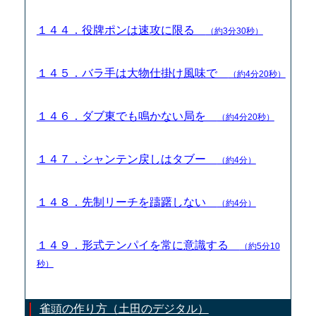
１４４．役牌ポンは速攻に限る
（約3分30秒）
１４５．バラ手は大物仕掛け風味で
（約4分20秒）
１４６．ダブ東でも鳴かない局を
（約4分20秒）
１４７．シャンテン戻しはタブー
（約4分）
１４８．先制リーチを躊躇しない
（約4分）
１４９．形式テンパイを常に意識する
（約5分10
秒）
雀頭の作り方（土田のデジタル）