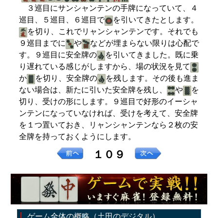
３巡目にサンシャンテンの手牌になっていて、４
巡目、５巡目、６巡目で
を引いてきたとします。
を切り、これでリャンシャンテンです。それでも
９巡目までに
や
などが埋まらない限りは心配で
す。９巡目に安全牌の
を引いてきました。既に乗
り遅れている感じがしますから、場の状況を見て
か
を切り、安全牌の
を残します。その後も進ま
ない場合は、新たに引いた安全牌を残し、
や
を
切り、受けの形にします。９巡目で好形のイーシャ
ンテンになっていなければ、受けを考えて、安全牌
を１つ置いておき、リャンシャンテンなら２枚の安
全牌を持っておくようにします。
１０９
ゲーム全体の概略（土田のデジタル）