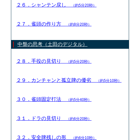
２６．シャンテン戻し
（約5分20秒）
２７．雀頭の作り方
（約8分20秒）
中盤の思考（土田のデジタル）
２８．手役の見切り
（約5分20秒）
２９．カンチャンと孤立牌の優劣
（約5分10秒）
３０．雀頭固定打法
（約5分40秒）
３１．ドラの見切り
（約6分20秒）
３２．安全牌残しの形
（約6分10秒）