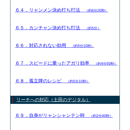
６４．リャンメン決め打ち打法
（約6分20秒）
６５．カンチャン決め打ち打法
（約5分）
６６．対応されない効用
（約5分10秒）
６７．スピードに乗ったアガリ効率
（約4分50秒）
６８．孤立牌のレシピ
（約5分10秒）
リーチへの対応（土田のデジタル）
６９．自身がリャンシャンテン時
（約2分40秒）