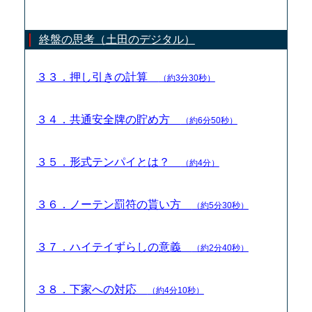
終盤の思考（土田のデジタル）
３３．押し引きの計算
（約3分30秒）
３４．共通安全牌の貯め方
（約6分50秒）
３５．形式テンパイとは？
（約4分）
３６．ノーテン罰符の貰い方
（約5分30秒）
３７．ハイテイずらしの意義
（約2分40秒）
３８．下家への対応
（約4分10秒）