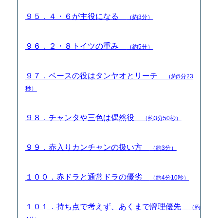
９５．４・６が主役になる
（約3分）
９６．２・８トイツの重み
（約5分）
９７．ベースの役はタンヤオとリーチ
（約5分23
秒）
９８．チャンタや三色は偶然役
（約3分50秒）
９９．赤入りカンチャンの扱い方
（約3分）
１００．赤ドラと通常ドラの優劣
（約4分10秒）
１０１．持ち点で考えず、あくまで牌理優先
（約