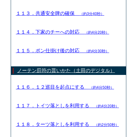
１１３．共通安全牌の確保
（約3分40秒）
１１４．下家のチーへの対応
（約4分20秒）
１１５．ポン仕掛け後の対応
（約4分30秒）
ノーテン罰符の貰いかた（土田のデジタル）
１１６．１２巡目を起点にする
（約4分50秒）
１１７．トイツ落としを利用する
（約4分20秒）
１１８．ターツ落としを利用する
（約2分50秒）