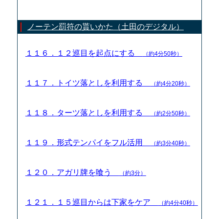
ノーテン罰符の貰いかた（土田のデジタル）
１１６．１２巡目を起点にする
（約4分50秒）
１１７．トイツ落としを利用する
（約4分20秒）
１１８．ターツ落としを利用する
（約2分50秒）
１１９．形式テンパイをフル活用
（約3分40秒）
１２０．アガリ牌を喰う
（約3分）
１２１．１５巡目からは下家をケア
（約4分40秒）