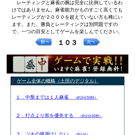
レーティングと麻雀の腕は完全に比例しているわ
けではありません。麻雀能力がものすごく高くても
レーティングが２０００を超えていない方も稀にい
ます。また、勝負とレーティングは別問題ですの
で、一つの目安としてゲームを楽しんでください。
１０３
ゲーム全体の概略（土田のデジタル）
１．中盤までは１人麻雀
（約3分50秒）
２．打点より形を優先する
（約2分30秒）
３．ツキの推測はしない
（約1分）