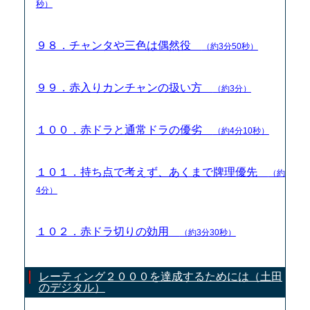
秒）
９８．チャンタや三色は偶然役
（約3分50秒）
９９．赤入りカンチャンの扱い方
（約3分）
１００．赤ドラと通常ドラの優劣
（約4分10秒）
１０１．持ち点で考えず、あくまで牌理優先
（約
4分）
１０２．赤ドラ切りの効用
（約3分30秒）
レーティング２０００を達成するためには（土田
のデジタル）