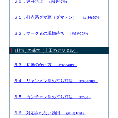
６０．連荘阻止
（約3分40秒）
６１．打点系ダマ聴（ダマテン）
（約3分50秒）
６２．マーク者の現物待ち
（約3分20秒）
仕掛けの基本（土田のデジタル）
６３．初動のかけ方
（約6分40秒）
６４．リャンメン決め打ち打法
（約6分20秒）
６５．カンチャン決め打ち打法
（約5分）
６６．対応されない効用
（約5分10秒）