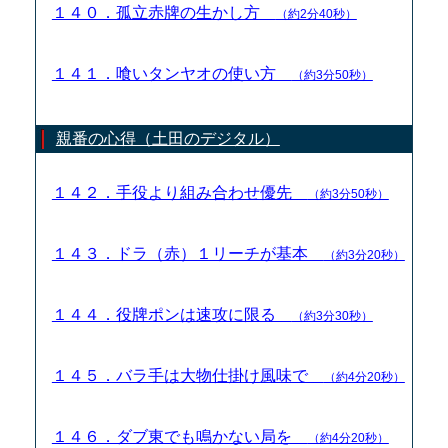
１４０．孤立赤牌の生かし方
（約2分40秒）
１４１．喰いタンヤオの使い方
（約3分50秒）
親番の心得（土田のデジタル）
１４２．手役より組み合わせ優先
（約3分50秒）
１４３．ドラ（赤）１リーチが基本
（約3分20秒）
１４４．役牌ポンは速攻に限る
（約3分30秒）
１４５．バラ手は大物仕掛け風味で
（約4分20秒）
１４６．ダブ東でも鳴かない局を
（約4分20秒）