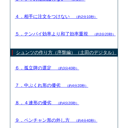
４．相手に注文をつけない
（約2分10秒）
５．テンパイ効率より和了効率重視
（約3分20秒）
シュンツの作り方（序盤編）（土田のデジタル）
６．孤立牌の選定
（約3分40秒）
７．中ぶくれ形の優劣
（約4分20秒）
８．４連形の優劣
（約4分20秒）
９．ペンチャン形の外し方
（約4分40秒）