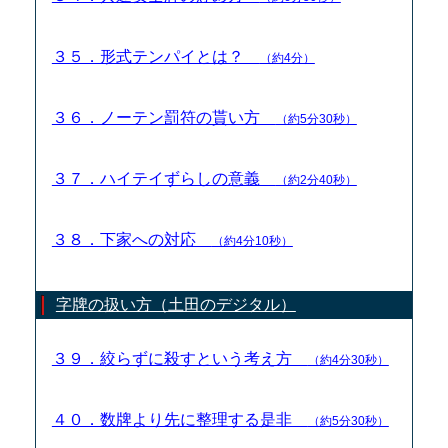
３５．形式テンパイとは？
（約4分）
３６．ノーテン罰符の貰い方
（約5分30秒）
３７．ハイテイずらしの意義
（約2分40秒）
３８．下家への対応
（約4分10秒）
字牌の扱い方（土田のデジタル）
３９．絞らずに殺すという考え方
（約4分30秒）
４０．数牌より先に整理する是非
（約5分30秒）