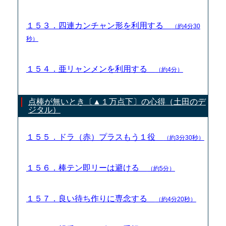
１５３．四連カンチャン形を利用する
（約4分30
秒）
１５４．亜リャンメンを利用する
（約4分）
点棒が無いとき〔▲１万点下〕の心得（土田のデ
ジタル）
１５５．ドラ（赤）プラスもう１役
（約3分30秒）
１５６．棒テン即リーは避ける
（約5分）
１５７．良い待ち作りに専念する
（約4分20秒）