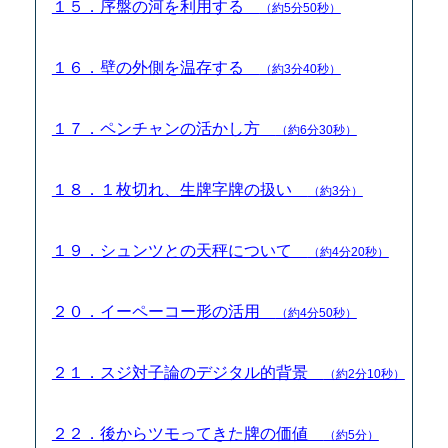
１５．序盤の河を利用する
（約5分50秒）
１６．壁の外側を温存する
（約3分40秒）
１７．ペンチャンの活かし方
（約6分30秒）
１８．１枚切れ、生牌字牌の扱い
（約3分）
１９．シュンツとの天秤について
（約4分20秒）
２０．イーペーコー形の活用
（約4分50秒）
２１．スジ対子論のデジタル的背景
（約2分10秒）
２２．後からツモってきた牌の価値
（約5分）