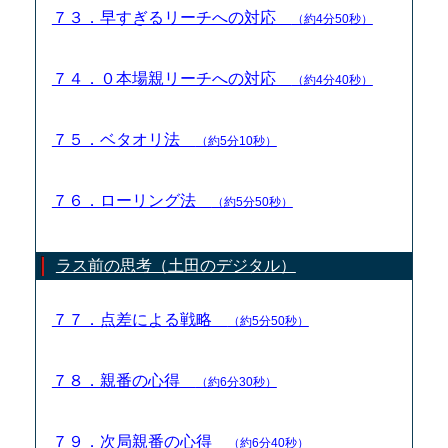
７３．早すぎるリーチへの対応
（約4分50秒）
７４．０本場親リーチへの対応
（約4分40秒）
７５．ベタオリ法
（約5分10秒）
７６．ローリング法
（約5分50秒）
ラス前の思考（土田のデジタル）
７７．点差による戦略
（約5分50秒）
７８．親番の心得
（約6分30秒）
７９．次局親番の心得
（約6分40秒）