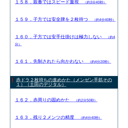
１５８．親番ではスピード重視
（約3分40秒）
１５９．子方では安全牌を２枚持つ
（約4分40秒）
１６０．子方では安手仕掛けは極力しない
（約4
分）
１６１．先制されたら向かわない
（約4分20秒）
赤ドラ２枚持ちの進めかた（メンゼン手筋その
１）（土田のデジタル）
１６２．赤周りの固めかた
（約2分50秒）
１６３．残り２メンツの精度
（約4分40秒）