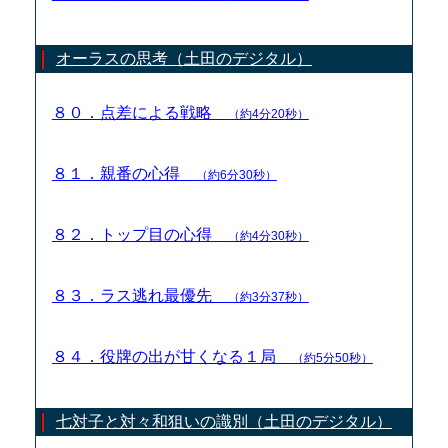
オーラスの思考（土田のデジタル）
８０．点差による戦略
（約4分20秒）
８１．親番の心得
（約6分30秒）
８２．トップ目の心得
（約4分30秒）
８３．ラス逃れ最優先
（約3分37秒）
８４．役牌の出が甘くなる１局
（約5分50秒）
七対子と対々和狙いの識別（土田のデジタル）