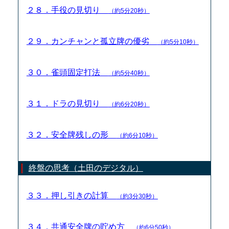
２８．手役の見切り
（約5分20秒）
２９．カンチャンと孤立牌の優劣
（約5分10秒）
３０．雀頭固定打法
（約5分40秒）
３１．ドラの見切り
（約6分20秒）
３２．安全牌残しの形
（約6分10秒）
終盤の思考（土田のデジタル）
３３．押し引きの計算
（約3分30秒）
３４．共通安全牌の貯め方
（約6分50秒）