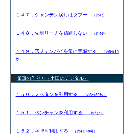
１４７．シャンテン戻しはタブー
（約4分）
１４８．先制リーチを躊躇しない
（約4分）
１４９．形式テンパイを常に意識する
（約5分10
秒）
雀頭の作り方（土田のデジタル）
１５０．ノベタンを利用する
（約3分50秒）
１５１．ペンチャンを利用する
（約5分）
１５２．字牌を利用する
（約4分40秒）