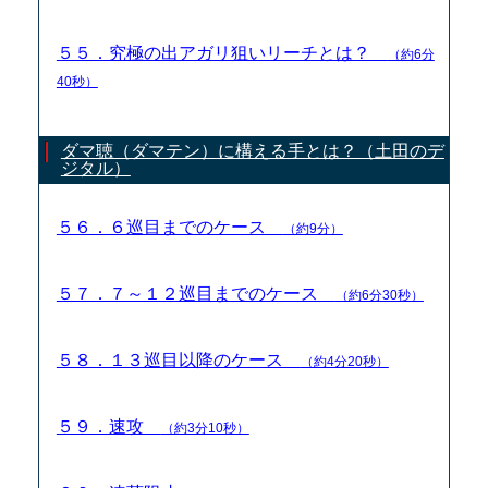
５５．究極の出アガリ狙いリーチとは？
（約6分
40秒）
ダマ聴（ダマテン）に構える手とは？（土田のデ
ジタル）
５６．６巡目までのケース
（約9分）
５７．７～１２巡目までのケース
（約6分30秒）
５８．１３巡目以降のケース
（約4分20秒）
５９．速攻
（約3分10秒）