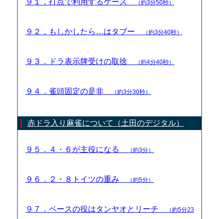
９１．打点で利用するケース
（約3分50秒）
９２．もしかしたら…はタブー
（約3分40秒）
９３．ドラ表示牌受けの取捨
（約4分40秒）
９４．雀頭固定の是非
（約3分30秒）
赤ドラ入り麻雀について（土田のデジタル）
９５．４・６が主役になる
（約3分）
９６．２・８トイツの重み
（約5分）
９７．ベースの役はタンヤオとリーチ
（約5分23