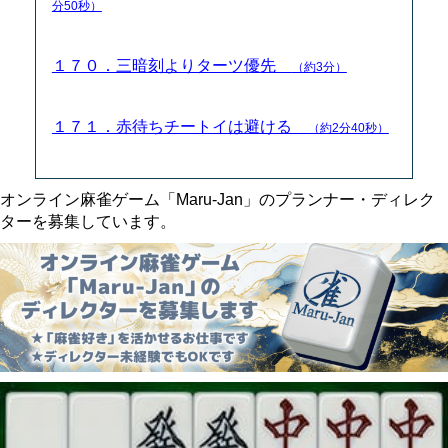
分50秒）
１７０．三暗刻よりターツ優先
（約3分）
１７１．赤待ちチートイは避ける
（約2分40秒）
オンライン麻雀ゲーム「Maru-Jan」のプランナー・ディレク
ターを募集しています。