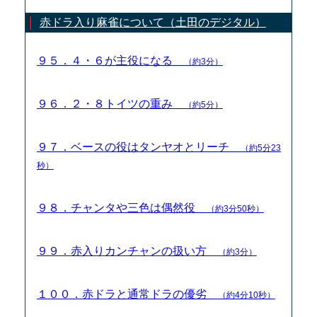
赤ドラ入り麻雀について（土田のデジタル）
９５．４・６が主役になる
（約3分）
９６．２・８トイツの重み
（約5分）
９７．ベースの役はタンヤオとリーチ
（約5分23
秒）
９８．チャンタや三色は偶然役
（約3分50秒）
９９．赤入りカンチャンの扱い方
（約3分）
１００．赤ドラと通常ドラの優劣
（約4分10秒）