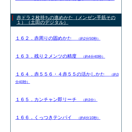
赤ドラ２枚持ちの進めかた（メンゼン手筋その
１）（土田のデジタル）
１６２．赤周りの固めかた
（約2分50秒）
１６３．残り２メンツの精度
（約4分40秒）
１６４．赤５５６・４赤５５の活かしかた
（約3
分40秒）
１６５．カンチャン即リーチ
（約3分）
１６６．くっつきテンパイ
（約4分10秒）