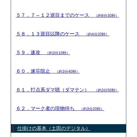
５７．７～１２巡目までのケース
（約6分30秒）
５８．１３巡目以降のケース
（約4分20秒）
５９．速攻
（約3分10秒）
６０．連荘阻止
（約3分40秒）
６１．打点系ダマ聴（ダマテン）
（約3分50秒）
６２．マーク者の現物待ち
（約3分20秒）
仕掛けの基本（土田のデジタル）