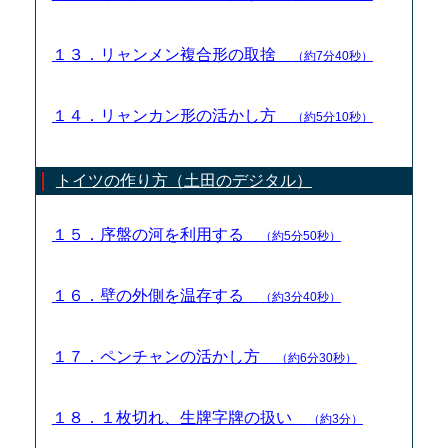
１３．リャンメン複合形の取捨
（約7分40秒）
１４．リャンカン形の活かし方
（約5分10秒）
トイツの作り方（土田のデジタル）
１５．序盤の河を利用する
（約5分50秒）
１６．壁の外側を温存する
（約3分40秒）
１７．ペンチャンの活かし方
（約6分30秒）
１８．１枚切れ、生牌字牌の扱い
（約3分）