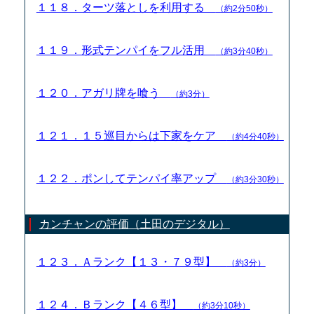
１１８．ターツ落としを利用する
（約2分50秒）
１１９．形式テンパイをフル活用
（約3分40秒）
１２０．アガリ牌を喰う
（約3分）
１２１．１５巡目からは下家をケア
（約4分40秒）
１２２．ポンしてテンパイ率アップ
（約3分30秒）
カンチャンの評価（土田のデジタル）
１２３．Ａランク【１３・７９型】
（約3分）
１２４．Ｂランク【４６型】
（約3分10秒）