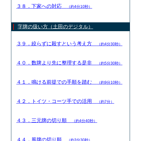
３８．下家への対応
（約4分10秒）
字牌の扱い方（土田のデジタル）
３９．絞らずに殺すという考え方
（約4分30秒）
４０．数牌より先に整理する是非
（約5分30秒）
４１．鳴ける前提での手順を踏む
（約9分10秒）
４２．トイツ・コーツ手での活用
（約7分）
４３．三元牌の切り順
（約4分40秒）
４４．風牌の切り順
（約3分30秒）