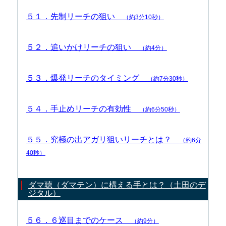
５１．先制リーチの狙い
（約3分10秒）
５２．追いかけリーチの狙い
（約4分）
５３．爆発リーチのタイミング
（約7分30秒）
５４．手止めリーチの有効性
（約6分50秒）
５５．究極の出アガリ狙いリーチとは？
（約6分
40秒）
ダマ聴（ダマテン）に構える手とは？（土田のデ
ジタル）
５６．６巡目までのケース
（約9分）