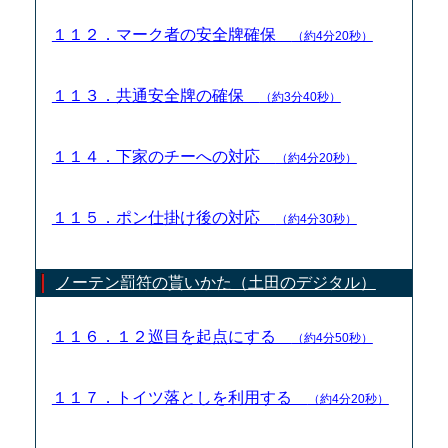
１１２．マーク者の安全牌確保
（約4分20秒）
１１３．共通安全牌の確保
（約3分40秒）
１１４．下家のチーへの対応
（約4分20秒）
１１５．ポン仕掛け後の対応
（約4分30秒）
ノーテン罰符の貰いかた（土田のデジタル）
１１６．１２巡目を起点にする
（約4分50秒）
１１７．トイツ落としを利用する
（約4分20秒）