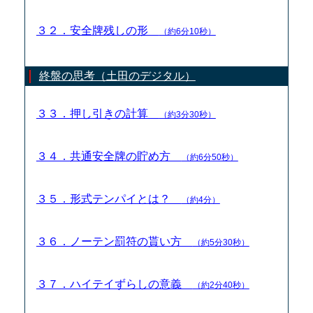
３２．安全牌残しの形
（約6分10秒）
終盤の思考（土田のデジタル）
３３．押し引きの計算
（約3分30秒）
３４．共通安全牌の貯め方
（約6分50秒）
３５．形式テンパイとは？
（約4分）
３６．ノーテン罰符の貰い方
（約5分30秒）
３７．ハイテイずらしの意義
（約2分40秒）