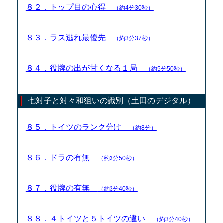
８２．トップ目の心得
（約4分30秒）
８３．ラス逃れ最優先
（約3分37秒）
８４．役牌の出が甘くなる１局
（約5分50秒）
七対子と対々和狙いの識別（土田のデジタル）
８５．トイツのランク分け
（約8分）
８６．ドラの有無
（約3分50秒）
８７．役牌の有無
（約3分40秒）
８８．４トイツと５トイツの違い
（約3分40秒）