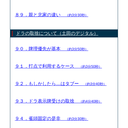
８９．親と北家の違い
（約3分30秒）
ドラの取捨について（土田のデジタル）
９０．牌理優先が基本
（約3分50秒）
９１．打点で利用するケース
（約3分50秒）
９２．もしかしたら…はタブー
（約3分40秒）
９３．ドラ表示牌受けの取捨
（約4分40秒）
９４．雀頭固定の是非
（約3分30秒）