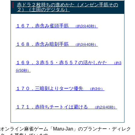
赤ドラ２枚持ちの進めかた（メンゼン手筋その
２）（土田のデジタル）
１６７．赤含み雀頭手筋
（約3分40秒）
１６８．赤含み暗刻手筋
（約3分40秒）
１６９．３赤５５・赤５５７の活かしかた
（約3
分50秒）
１７０．三暗刻よりターツ優先
（約3分）
１７１．赤待ちチートイは避ける
（約2分40秒）
オンライン麻雀ゲーム「Maru-Jan」のプランナー・ディレク