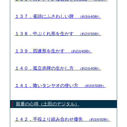
１３７．雀頭にふさわしい牌
（約3分40秒）
１３８．中ぶくれ形を生かす
（約2分50秒）
１３９．四連形を生かす
（約2分40秒）
１４０．孤立赤牌の生かし方
（約2分40秒）
１４１．喰いタンヤオの使い方
（約3分50秒）
親番の心得（土田のデジタル）
１４２．手役より組み合わせ優先
（約3分50秒）