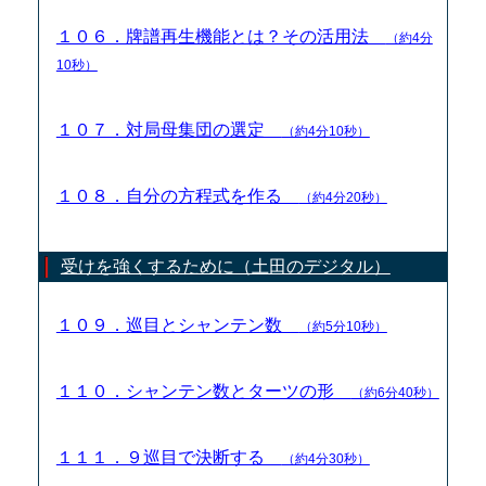
１０６．牌譜再生機能とは？その活用法
（約4分
10秒）
１０７．対局母集団の選定
（約4分10秒）
１０８．自分の方程式を作る
（約4分20秒）
受けを強くするために（土田のデジタル）
１０９．巡目とシャンテン数
（約5分10秒）
１１０．シャンテン数とターツの形
（約6分40秒）
１１１．９巡目で決断する
（約4分30秒）