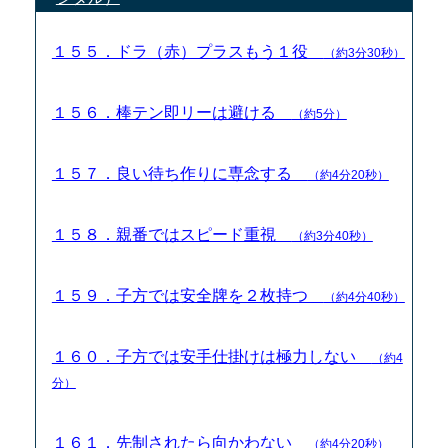
１５５．ドラ（赤）プラスもう１役
（約3分30秒）
１５６．棒テン即リーは避ける
（約5分）
１５７．良い待ち作りに専念する
（約4分20秒）
１５８．親番ではスピード重視
（約3分40秒）
１５９．子方では安全牌を２枚持つ
（約4分40秒）
１６０．子方では安手仕掛けは極力しない
（約4
分）
１６１．先制されたら向かわない
（約4分20秒）