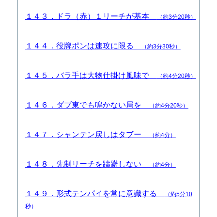
１４３．ドラ（赤）１リーチが基本
（約3分20秒）
１４４．役牌ポンは速攻に限る
（約3分30秒）
１４５．バラ手は大物仕掛け風味で
（約4分20秒）
１４６．ダブ東でも鳴かない局を
（約4分20秒）
１４７．シャンテン戻しはタブー
（約4分）
１４８．先制リーチを躊躇しない
（約4分）
１４９．形式テンパイを常に意識する
（約5分10
秒）