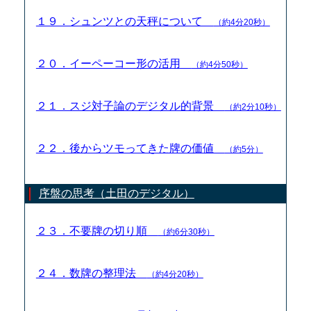
１９．シュンツとの天秤について
（約4分20秒）
２０．イーペーコー形の活用
（約4分50秒）
２１．スジ対子論のデジタル的背景
（約2分10秒）
２２．後からツモってきた牌の価値
（約5分）
序盤の思考（土田のデジタル）
２３．不要牌の切り順
（約6分30秒）
２４．数牌の整理法
（約4分20秒）