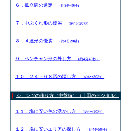
６．孤立牌の選定
（約3分40秒）
７．中ぶくれ形の優劣
（約4分20秒）
８．４連形の優劣
（約4分20秒）
９．ペンチャン形の外し方
（約4分40秒）
１０．２４・６８形の壊し方
（約4分30秒）
シュンツの作り方（中盤編）（土田のデジタル）
１１．場に安い色の活かし方
（約4分10秒）
１２．場に安いエリアの探し方
（約4分50秒）