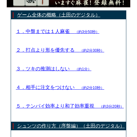
ゲーム全体の概略（土田のデジタル）
１．中盤までは１人麻雀
（約3分50秒）
２．打点より形を優先する
（約2分30秒）
３．ツキの推測はしない
（約1分）
４．相手に注文をつけない
（約2分10秒）
５．テンパイ効率より和了効率重視
（約3分20秒）
シュンツの作り方（序盤編）（土田のデジタル）