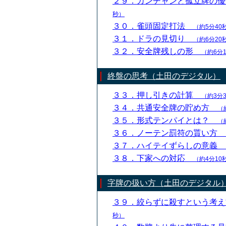
２９．カンチャンと孤立牌の
秒）
３０．雀頭固定打法
（約5分40
３１．ドラの見切り
（約6分20
３２．安全牌残しの形
（約6分
終盤の思考（土田のデジタル）
３３．押し引きの計算
（約3分
３４．共通安全牌の貯め方
（
３５．形式テンパイとは？
（
３６．ノーテン罰符の貰い方
３７．ハイテイずらしの意義
３８．下家への対応
（約4分10
字牌の扱い方（土田のデジタル
３９．絞らずに殺すという考
秒）