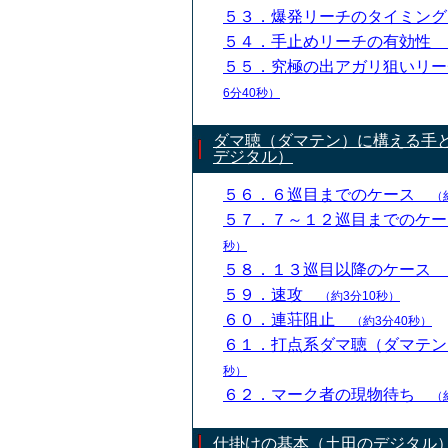
５３．爆発リーチのタイミン
５４．手止めリーチの有効性
５５．究極の出アガリ狙いリ
6分40秒）
ダマ聴（ダマテン）に構える手
デジタル）
５６．６巡目までのケース
（
５７．７～１２巡目までのケ
秒）
５８．１３巡目以降のケース
５９．速攻
（約3分10秒）
６０．連荘阻止
（約3分40秒）
６１．打点系ダマ聴（ダマテ
秒）
６２．マーク者の現物待ち
（
仕掛けの基本（土田のデジタル