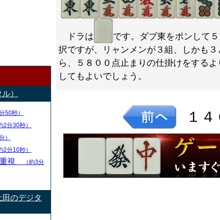
ドラは
です。ダブ東をポンして５
択ですが、リャンメンが３組、しかも３
ら、５８００点止まりの仕掛けをするよ
してもよいでしょう。
タル）
１４
分50秒）
約2分30秒）
分）
約2分10秒）
率重視
（約3分
土田のデジタ