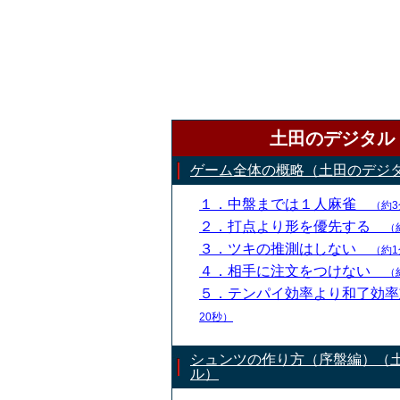
土田のデジタル
ゲーム全体の概略（土田のデジ
１．中盤までは１人麻雀
（約3
２．打点より形を優先する
（
３．ツキの推測はしない
（約1
４．相手に注文をつけない
（
５．テンパイ効率より和了効
20秒）
シュンツの作り方（序盤編）（
ル）