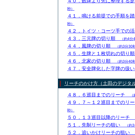
４０．数牌より先に整理する
秒）
４１．鳴ける前提での手順を
秒）
４２．トイツ・コーツ手での
４３．三元牌の切り順
（約4分
４４．風牌の切り順
（約3分30
４５．生牌と１枚切れの切り
４６．北家の切り順
（約3分40
４７．安全牌化した字牌の扱
リーチのかけ方（土田のデジタ
４８．６巡目までのリーチ
（
４９．７～１２巡目までのリ
秒）
５０．１３巡目以降のリーチ
５１．先制リーチの狙い
（約3
５２．追いかけリーチの狙い