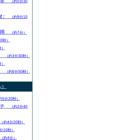
是非
（約5分30
踏む
（約9分10
活用
（約7分）
40秒）
秒）
順
（約3分30秒）
秒）
い
（約6分50秒）
ル）
約5分20秒）
ーチ
（約2分40
（約4分20秒）
分10秒）
（約4分）