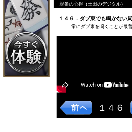
親番の心得（土田のデジタル）
１４６．ダブ東でも鳴かない局
常にダブ東を鳴くことが最
１４６