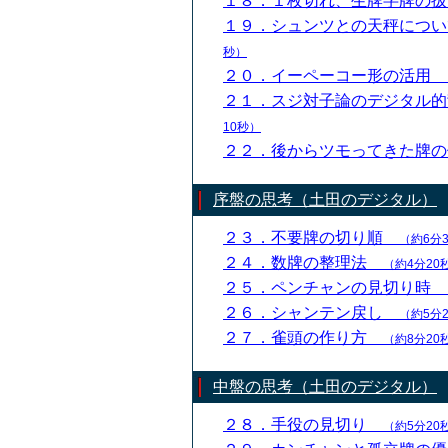
１８．１枚切れ、生牌字牌の
１９．シュンツとの天秤につ
秒）
２０．イーペーコー形の活用
２１．スジ対子論のデジタル
10秒）
２２．後からツモってきた牌
序盤の思考（土田のデジタル）
２３．不要牌の切り順
（約6分
２４．数牌の整理法
（約4分20
２５．ペンチャンの見切り時
２６．シャンテン戻し
（約5分
２７．雀頭の作り方
（約8分20
中盤の思考（土田のデジタル）
２８．手役の見切り
（約5分20