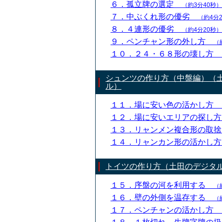
６．孤立牌の選定
（約3分40秒）
７．中ぶくれ形の優劣
（約4分
８．４連形の優劣
（約4分20秒）
９．ペンチャン形の外し方
（
１０．２４・６８形の壊し方
シュンツの作り方（中盤編）（
ル）
１１．場に安い色の活かし方
１２．場に安いエリアの探し
１３．リャンメン複合形の取
１４．リャンカン形の活かし
トイツの作り方（土田のデジタ
１５．序盤の河を利用する
（
１６．壁の外側を温存する
（
１７．ペンチャンの活かし方