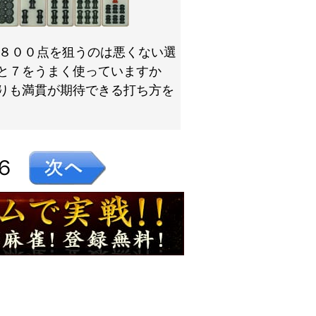
８００点を狙うのは悪くない選
と７をうまく使っていますか
りも満貫が期待できる打ち方を
６