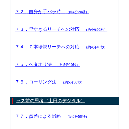
７２．自身が手バラ時
（約4分20秒）
７３．早すぎるリーチへの対応
（約4分50秒）
７４．０本場親リーチへの対応
（約4分40秒）
７５．ベタオリ法
（約5分10秒）
７６．ローリング法
（約5分50秒）
ラス前の思考（土田のデジタル）
７７．点差による戦略
（約5分50秒）