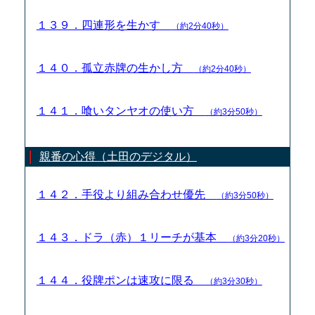
１３９．四連形を生かす
（約2分40秒）
１４０．孤立赤牌の生かし方
（約2分40秒）
１４１．喰いタンヤオの使い方
（約3分50秒）
親番の心得（土田のデジタル）
１４２．手役より組み合わせ優先
（約3分50秒）
１４３．ドラ（赤）１リーチが基本
（約3分20秒）
１４４．役牌ポンは速攻に限る
（約3分30秒）