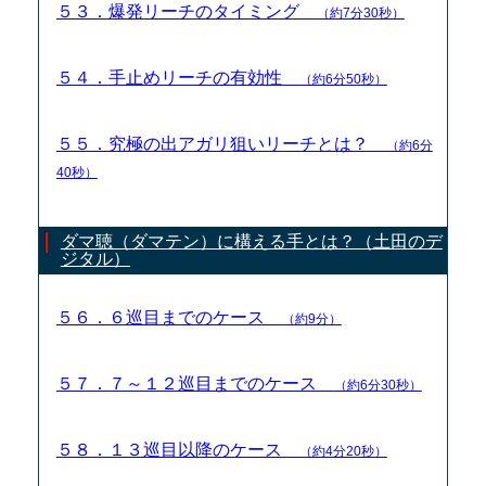
５３．爆発リーチのタイミング
（約7分30秒）
５４．手止めリーチの有効性
（約6分50秒）
５５．究極の出アガリ狙いリーチとは？
（約6分
40秒）
ダマ聴（ダマテン）に構える手とは？（土田のデ
ジタル）
５６．６巡目までのケース
（約9分）
５７．７～１２巡目までのケース
（約6分30秒）
５８．１３巡目以降のケース
（約4分20秒）