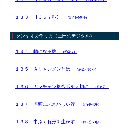
１３３．【３５７型】
（約4分50秒）
タンヤオの作り方（土田のデジタル）
１３４．軸になる牌
（約3分）
１３５．Ａリャンメンとは
（約2分30秒）
１３６．カンチャン複合形を大切に
（約6分）
１３７．雀頭にふさわしい牌
（約3分40秒）
１３８．中ぶくれ形を生かす
（約2分50秒）