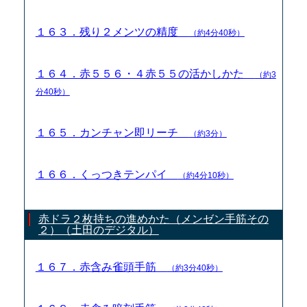
１６３．残り２メンツの精度
（約4分40秒）
１６４．赤５５６・４赤５５の活かしかた
（約3
分40秒）
１６５．カンチャン即リーチ
（約3分）
１６６．くっつきテンパイ
（約4分10秒）
赤ドラ２枚持ちの進めかた（メンゼン手筋その
２）（土田のデジタル）
１６７．赤含み雀頭手筋
（約3分40秒）