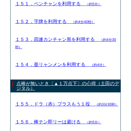
１５１．ペンチャンを利用する
（約5分）
１５２．字牌を利用する
（約4分40秒）
１５３．四連カンチャン形を利用する
（約4分30
秒）
１５４．亜リャンメンを利用する
（約4分）
点棒が無いとき〔▲１万点下〕の心得（土田のデ
ジタル）
１５５．ドラ（赤）プラスもう１役
（約3分30秒）
１５６．棒テン即リーは避ける
（約5分）