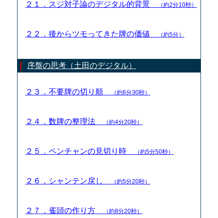
２１．スジ対子論のデジタル的背景
（約2分10秒）
２２．後からツモってきた牌の価値
（約5分）
序盤の思考（土田のデジタル）
２３．不要牌の切り順
（約6分30秒）
２４．数牌の整理法
（約4分20秒）
２５．ペンチャンの見切り時
（約5分50秒）
２６．シャンテン戻し
（約5分20秒）
２７．雀頭の作り方
（約8分20秒）