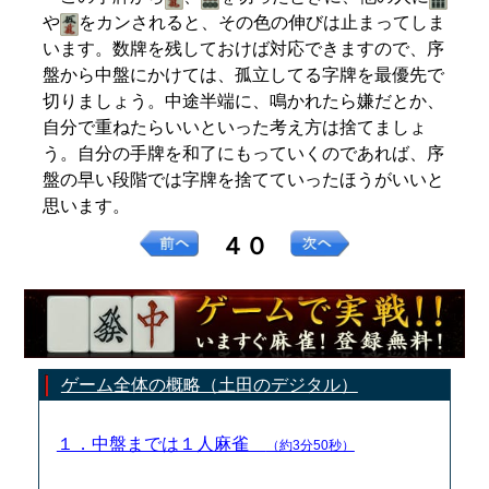
や
をカンされると、その色の伸びは止まってしま
います。数牌を残しておけば対応できますので、序
盤から中盤にかけては、孤立してる字牌を最優先で
切りましょう。中途半端に、鳴かれたら嫌だとか、
自分で重ねたらいいといった考え方は捨てましょ
う。自分の手牌を和了にもっていくのであれば、序
盤の早い段階では字牌を捨てていったほうがいいと
思います。
４０
ゲーム全体の概略（土田のデジタル）
１．中盤までは１人麻雀
（約3分50秒）