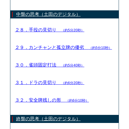
中盤の思考（土田のデジタル）
２８．手役の見切り
（約5分20秒）
２９．カンチャンと孤立牌の優劣
（約5分10秒）
３０．雀頭固定打法
（約5分40秒）
３１．ドラの見切り
（約6分20秒）
３２．安全牌残しの形
（約6分10秒）
終盤の思考（土田のデジタル）