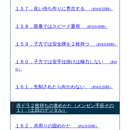
１５７．良い待ち作りに専念する
（約4分20秒）
１５８．親番ではスピード重視
（約3分40秒）
１５９．子方では安全牌を２枚持つ
（約4分40秒）
１６０．子方では安手仕掛けは極力しない
（約4
分）
１６１．先制されたら向かわない
（約4分20秒）
赤ドラ２枚持ちの進めかた（メンゼン手筋その
１）（土田のデジタル）
１６２．赤周りの固めかた
（約2分50秒）