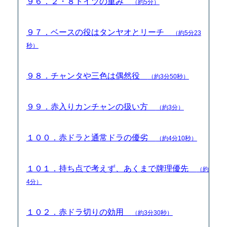
９６．２・８トイツの重み
（約5分）
９７．ベースの役はタンヤオとリーチ
（約5分23
秒）
９８．チャンタや三色は偶然役
（約3分50秒）
９９．赤入りカンチャンの扱い方
（約3分）
１００．赤ドラと通常ドラの優劣
（約4分10秒）
１０１．持ち点で考えず、あくまで牌理優先
（約
4分）
１０２．赤ドラ切りの効用
（約3分30秒）