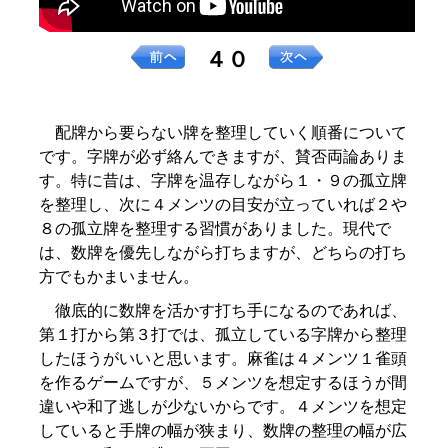
４０
配牌から要らない牌を整理していく順番について
です。字牌が必ず絡んできますが、賛否両論ありま
す。特に昔は、字牌を温存しながら１・９の孤立牌
を整理し、次に４メンツの目安が立っていれば２や
８の孤立牌を整理する習慣がありました。現代で
は、数牌を優先しながら打ちますが、どちらの打ち
方でもかまいません。
徹底的に数牌を活かす打ち手になるのであれば、
第１打から第３打では、孤立している字牌から整理
したほうがいいと思います。麻雀は４メンツ１雀頭
を作るゲームですが、５メンツを想定するほうが間
違いや和了逃しが少ないからです。４メンツを想定
していると手牌の幅が狭まり、数牌の整理の幅が広