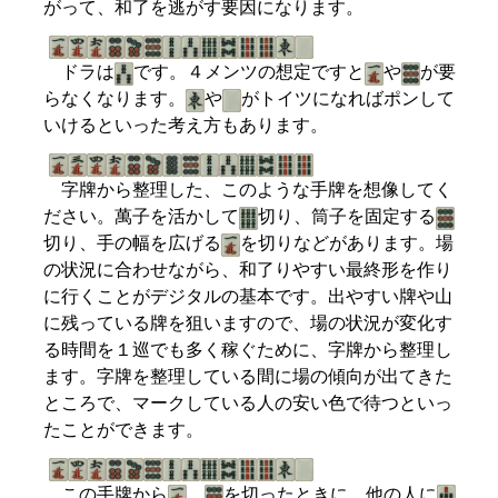
がって、和了を逃がす要因になります。
ドラは
です。４メンツの想定ですと
や
が要
らなくなります。
や
がトイツになればポンして
いけるといった考え方もあります。
字牌から整理した、このような手牌を想像してく
ださい。萬子を活かして
切り、筒子を固定する
切り、手の幅を広げる
を切りなどがあります。場
の状況に合わせながら、和了りやすい最終形を作り
に行くことがデジタルの基本です。出やすい牌や山
に残っている牌を狙いますので、場の状況が変化す
る時間を１巡でも多く稼ぐために、字牌から整理し
ます。字牌を整理している間に場の傾向が出てきた
ところで、マークしている人の安い色で待つといっ
たことができます。
この手牌から
、
を切ったときに、他の人に