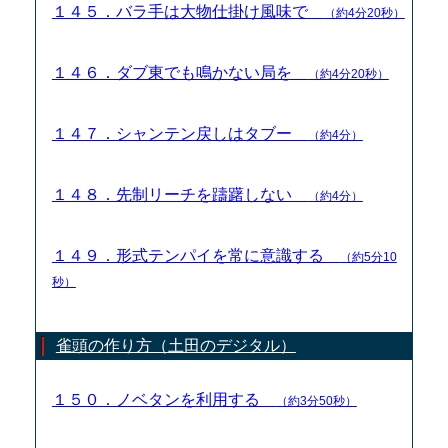
１４５．バラ手は大物仕掛け風味で
（約4分20秒）
１４６．ダブ東でも鳴かない局を
（約4分20秒）
１４７．シャンテン戻しはタブー
（約4分）
１４８．先制リーチを躊躇しない
（約4分）
１４９．形式テンパイを常に意識する
（約5分10
秒）
雀頭の作り方（土田のデジタル）
１５０．ノベタンを利用する
（約3分50秒）