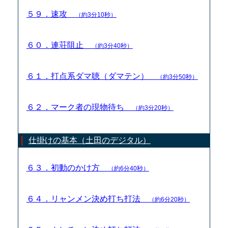
５９．速攻
（約3分10秒）
６０．連荘阻止
（約3分40秒）
６１．打点系ダマ聴（ダマテン）
（約3分50秒）
６２．マーク者の現物待ち
（約3分20秒）
仕掛けの基本（土田のデジタル）
６３．初動のかけ方
（約6分40秒）
６４．リャンメン決め打ち打法
（約6分20秒）