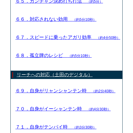
６５．カンチャン決め打ち打法
（約5分）
６６．対応されない効用
（約5分10秒）
６７．スピードに乗ったアガリ効率
（約4分50秒）
６８．孤立牌のレシピ
（約5分10秒）
リーチへの対応（土田のデジタル）
６９．自身がリャンシャンテン時
（約2分40秒）
７０．自身がイーシャンテン時
（約4分30秒）
７１．自身がテンパイ時
（約3分30秒）