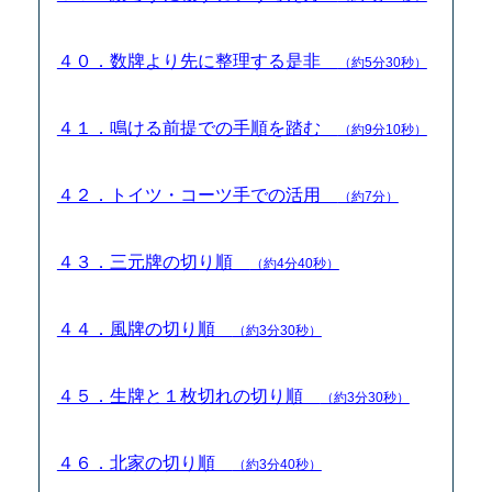
４０．数牌より先に整理する是非
（約5分30秒）
４１．鳴ける前提での手順を踏む
（約9分10秒）
４２．トイツ・コーツ手での活用
（約7分）
４３．三元牌の切り順
（約4分40秒）
４４．風牌の切り順
（約3分30秒）
４５．生牌と１枚切れの切り順
（約3分30秒）
４６．北家の切り順
（約3分40秒）