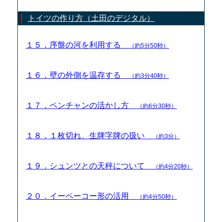
トイツの作り方（土田のデジタル）
１５．序盤の河を利用する
（約5分50秒）
１６．壁の外側を温存する
（約3分40秒）
１７．ペンチャンの活かし方
（約6分30秒）
１８．１枚切れ、生牌字牌の扱い
（約3分）
１９．シュンツとの天秤について
（約4分20秒）
２０．イーペーコー形の活用
（約4分50秒）