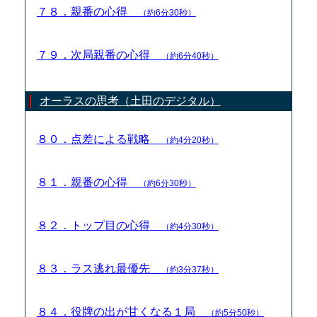
７８．親番の心得
（約6分30秒）
７９．次局親番の心得
（約6分40秒）
オーラスの思考（土田のデジタル）
８０．点差による戦略
（約4分20秒）
８１．親番の心得
（約6分30秒）
８２．トップ目の心得
（約4分30秒）
８３．ラス逃れ最優先
（約3分37秒）
８４．役牌の出が甘くなる１局
（約5分50秒）