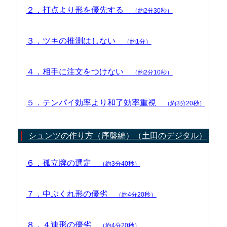
２．打点より形を優先する
（約2分30秒）
３．ツキの推測はしない
（約1分）
４．相手に注文をつけない
（約2分10秒）
５．テンパイ効率より和了効率重視
（約3分20秒）
シュンツの作り方（序盤編）（土田のデジタル）
６．孤立牌の選定
（約3分40秒）
７．中ぶくれ形の優劣
（約4分20秒）
８．４連形の優劣
（約4分20秒）