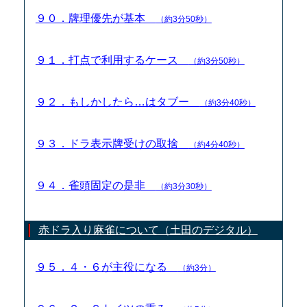
９０．牌理優先が基本
（約3分50秒）
９１．打点で利用するケース
（約3分50秒）
９２．もしかしたら…はタブー
（約3分40秒）
９３．ドラ表示牌受けの取捨
（約4分40秒）
９４．雀頭固定の是非
（約3分30秒）
赤ドラ入り麻雀について（土田のデジタル）
９５．４・６が主役になる
（約3分）