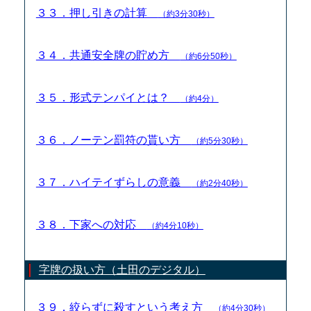
３３．押し引きの計算
（約3分30秒）
３４．共通安全牌の貯め方
（約6分50秒）
３５．形式テンパイとは？
（約4分）
３６．ノーテン罰符の貰い方
（約5分30秒）
３７．ハイテイずらしの意義
（約2分40秒）
３８．下家への対応
（約4分10秒）
字牌の扱い方（土田のデジタル）
３９．絞らずに殺すという考え方
（約4分30秒）