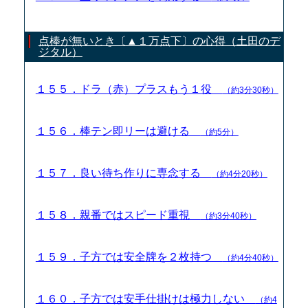
点棒が無いとき〔▲１万点下〕の心得（土田のデ
ジタル）
１５５．ドラ（赤）プラスもう１役
（約3分30秒）
１５６．棒テン即リーは避ける
（約5分）
１５７．良い待ち作りに専念する
（約4分20秒）
１５８．親番ではスピード重視
（約3分40秒）
１５９．子方では安全牌を２枚持つ
（約4分40秒）
１６０．子方では安手仕掛けは極力しない
（約4