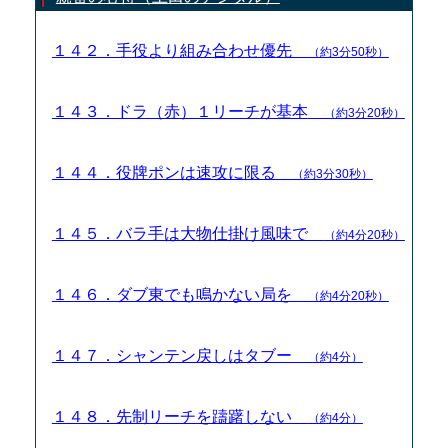
１４２．手役より組み合わせ優先
（約3分50秒）
１４３．ドラ（赤）１リーチが基本
（約3分20秒）
１４４．役牌ポンは速攻に限る
（約3分30秒）
１４５．バラ手は大物仕掛け風味で
（約4分20秒）
１４６．ダブ東でも鳴かない局を
（約4分20秒）
１４７．シャンテン戻しはタブー
（約4分）
１４８．先制リーチを躊躇しない
（約4分）