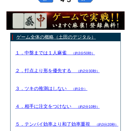
ゲーム全体の概略（土田のデジタル）
１．中盤までは１人麻雀
（約3分50秒）
２．打点より形を優先する
（約2分30秒）
３．ツキの推測はしない
（約1分）
４．相手に注文をつけない
（約2分10秒）
５．テンパイ効率より和了効率重視
（約3分20秒）