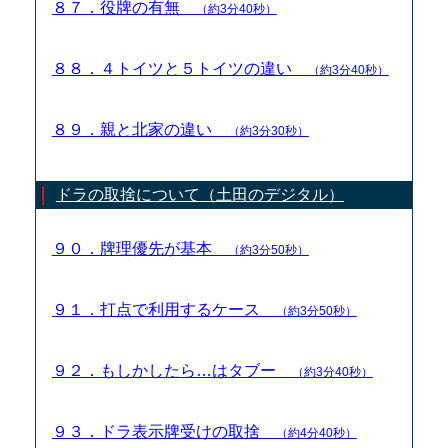
８７．役牌の有無
（約3分40秒）
８８．４トイツと５トイツの違い
（約3分40秒）
８９．親と北家の違い
（約3分30秒）
ドラの取捨について（土田のデジタル）
９０．牌理優先が基本
（約3分50秒）
９１．打点で利用するケース
（約3分50秒）
９２．もしかしたら…はタブー
（約3分40秒）
９３．ドラ表示牌受けの取捨
（約4分40秒）