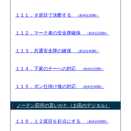
１１１．９巡目で決断する
（約4分30秒）
１１２．マーク者の安全牌確保
（約4分20秒）
１１３．共通安全牌の確保
（約3分40秒）
１１４．下家のチーへの対応
（約4分20秒）
１１５．ポン仕掛け後の対応
（約4分30秒）
ノーテン罰符の貰いかた（土田のデジタル）
１１６．１２巡目を起点にする
（約4分50秒）