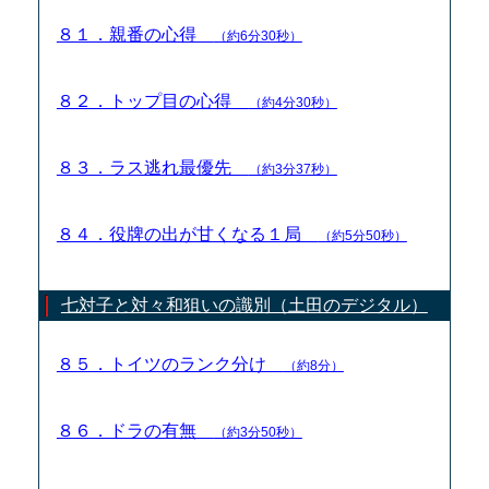
８１．親番の心得
（約6分30秒）
８２．トップ目の心得
（約4分30秒）
８３．ラス逃れ最優先
（約3分37秒）
８４．役牌の出が甘くなる１局
（約5分50秒）
七対子と対々和狙いの識別（土田のデジタル）
８５．トイツのランク分け
（約8分）
８６．ドラの有無
（約3分50秒）