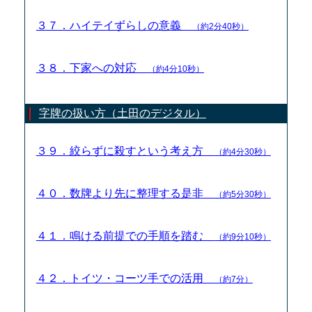
３７．ハイテイずらしの意義
（約2分40秒）
３８．下家への対応
（約4分10秒）
字牌の扱い方（土田のデジタル）
３９．絞らずに殺すという考え方
（約4分30秒）
４０．数牌より先に整理する是非
（約5分30秒）
４１．鳴ける前提での手順を踏む
（約9分10秒）
４２．トイツ・コーツ手での活用
（約7分）