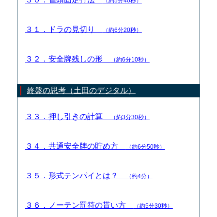
（約5分40秒）
３１．ドラの見切り
（約6分20秒）
３２．安全牌残しの形
（約6分10秒）
終盤の思考（土田のデジタル）
３３．押し引きの計算
（約3分30秒）
３４．共通安全牌の貯め方
（約6分50秒）
３５．形式テンパイとは？
（約4分）
３６．ノーテン罰符の貰い方
（約5分30秒）