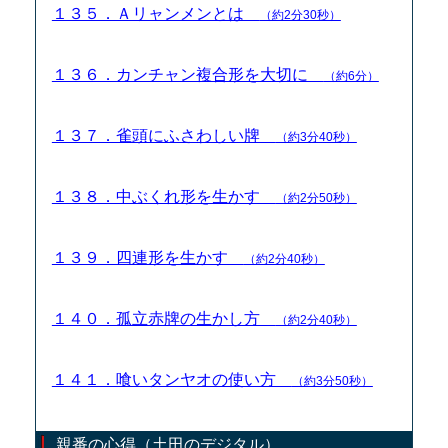
１３５．Ａリャンメンとは
（約2分30秒）
１３６．カンチャン複合形を大切に
（約6分）
１３７．雀頭にふさわしい牌
（約3分40秒）
１３８．中ぶくれ形を生かす
（約2分50秒）
１３９．四連形を生かす
（約2分40秒）
１４０．孤立赤牌の生かし方
（約2分40秒）
１４１．喰いタンヤオの使い方
（約3分50秒）
親番の心得（土田のデジタル）