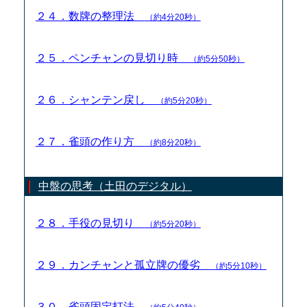
２４．数牌の整理法
（約4分20秒）
２５．ペンチャンの見切り時
（約5分50秒）
２６．シャンテン戻し
（約5分20秒）
２７．雀頭の作り方
（約8分20秒）
中盤の思考（土田のデジタル）
２８．手役の見切り
（約5分20秒）
２９．カンチャンと孤立牌の優劣
（約5分10秒）
３０．雀頭固定打法