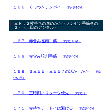
１６６．くっつきテンパイ
（約4分10秒）
赤ドラ２枚持ちの進めかた（メンゼン手筋その
２）（土田のデジタル）
１６７．赤含み雀頭手筋
（約3分40秒）
１６８．赤含み暗刻手筋
（約3分40秒）
１６９．３赤５５・赤５５７の活かしかた
（約3
分50秒）
１７０．三暗刻よりターツ優先
（約3分）
１７１．赤待ちチートイは避ける
（約2分40秒）