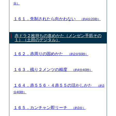
分）
１６１．先制されたら向かわない
（約4分20秒）
赤ドラ２枚持ちの進めかた（メンゼン手筋その
１）（土田のデジタル）
１６２．赤周りの固めかた
（約2分50秒）
１６３．残り２メンツの精度
（約4分40秒）
１６４．赤５５６・４赤５５の活かしかた
（約3
分40秒）
１６５．カンチャン即リーチ
（約3分）