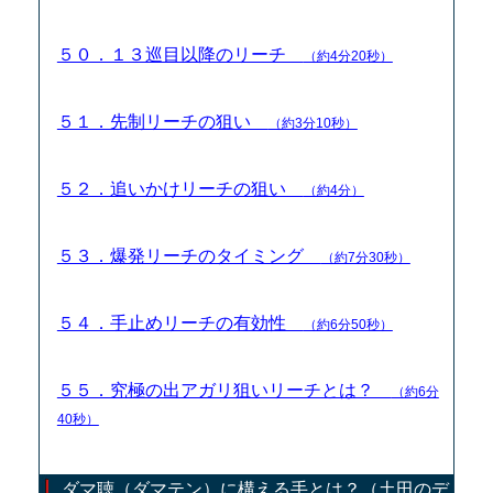
５０．１３巡目以降のリーチ
（約4分20秒）
５１．先制リーチの狙い
（約3分10秒）
５２．追いかけリーチの狙い
（約4分）
５３．爆発リーチのタイミング
（約7分30秒）
５４．手止めリーチの有効性
（約6分50秒）
５５．究極の出アガリ狙いリーチとは？
（約6分
40秒）
ダマ聴（ダマテン）に構える手とは？（土田のデ