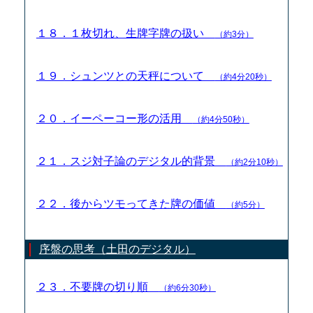
１８．１枚切れ、生牌字牌の扱い
（約3分）
１９．シュンツとの天秤について
（約4分20秒）
２０．イーペーコー形の活用
（約4分50秒）
２１．スジ対子論のデジタル的背景
（約2分10秒）
２２．後からツモってきた牌の価値
（約5分）
序盤の思考（土田のデジタル）
２３．不要牌の切り順
（約6分30秒）