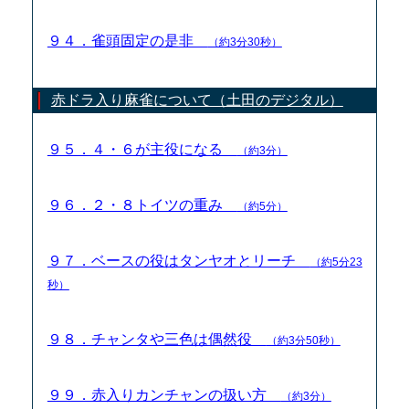
９４．雀頭固定の是非
（約3分30秒）
赤ドラ入り麻雀について（土田のデジタル）
９５．４・６が主役になる
（約3分）
９６．２・８トイツの重み
（約5分）
９７．ベースの役はタンヤオとリーチ
（約5分23
秒）
９８．チャンタや三色は偶然役
（約3分50秒）
９９．赤入りカンチャンの扱い方
（約3分）