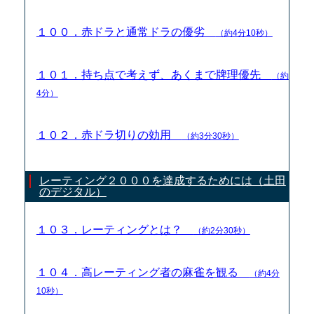
１００．赤ドラと通常ドラの優劣
（約4分10秒）
１０１．持ち点で考えず、あくまで牌理優先
（約
4分）
１０２．赤ドラ切りの効用
（約3分30秒）
レーティング２０００を達成するためには（土田
のデジタル）
１０３．レーティングとは？
（約2分30秒）
１０４．高レーティング者の麻雀を観る
（約4分
10秒）