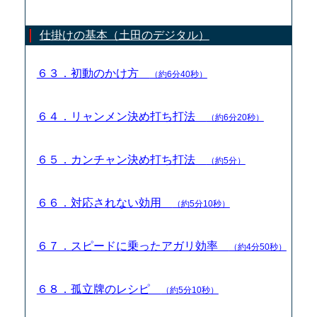
仕掛けの基本（土田のデジタル）
６３．初動のかけ方
（約6分40秒）
６４．リャンメン決め打ち打法
（約6分20秒）
６５．カンチャン決め打ち打法
（約5分）
６６．対応されない効用
（約5分10秒）
６７．スピードに乗ったアガリ効率
（約4分50秒）
６８．孤立牌のレシピ
（約5分10秒）