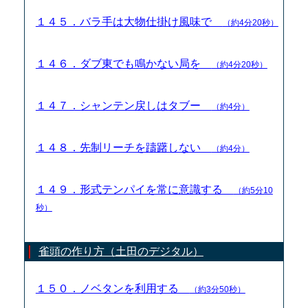
１４５．バラ手は大物仕掛け風味で
（約4分20秒）
１４６．ダブ東でも鳴かない局を
（約4分20秒）
１４７．シャンテン戻しはタブー
（約4分）
１４８．先制リーチを躊躇しない
（約4分）
１４９．形式テンパイを常に意識する
（約5分10
秒）
雀頭の作り方（土田のデジタル）
１５０．ノベタンを利用する
（約3分50秒）