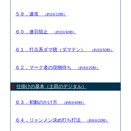
５９．速攻
（約3分10秒）
６０．連荘阻止
（約3分40秒）
６１．打点系ダマ聴（ダマテン）
（約3分50秒）
６２．マーク者の現物待ち
（約3分20秒）
仕掛けの基本（土田のデジタル）
６３．初動のかけ方
（約6分40秒）
６４．リャンメン決め打ち打法
（約6分20秒）