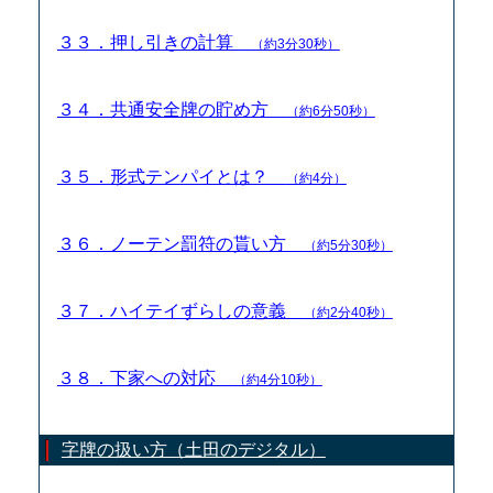
３３．押し引きの計算
（約3分30秒）
３４．共通安全牌の貯め方
（約6分50秒）
３５．形式テンパイとは？
（約4分）
３６．ノーテン罰符の貰い方
（約5分30秒）
３７．ハイテイずらしの意義
（約2分40秒）
３８．下家への対応
（約4分10秒）
字牌の扱い方（土田のデジタル）