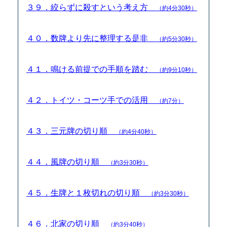
３９．絞らずに殺すという考え方
（約4分30秒）
４０．数牌より先に整理する是非
（約5分30秒）
４１．鳴ける前提での手順を踏む
（約9分10秒）
４２．トイツ・コーツ手での活用
（約7分）
４３．三元牌の切り順
（約4分40秒）
４４．風牌の切り順
（約3分30秒）
４５．生牌と１枚切れの切り順
（約3分30秒）
４６．北家の切り順
（約3分40秒）