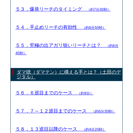
５３．爆発リーチのタイミング
（約7分30秒）
５４．手止めリーチの有効性
（約6分50秒）
５５．究極の出アガリ狙いリーチとは？
（約6分
40秒）
ダマ聴（ダマテン）に構える手とは？（土田のデ
ジタル）
５６．６巡目までのケース
（約9分）
５７．７～１２巡目までのケース
（約6分30秒）
５８．１３巡目以降のケース
（約4分20秒）