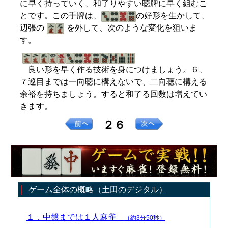
に早く持っていく、和了りやすい聴牌に早く組むこ
とです。この手牌は、
の好形を生かして、
辺張の
を外して、次のような変化を狙いま
す。
良い形を早く作る技術を身につけましょう。６、
７巡目までは一向聴に構えないで、二向聴に構える
余裕を持ちましょう。すると和了る回数は増えてい
きます。
２６
ゲーム全体の概略（土田のデジタル）
１．中盤までは１人麻雀
（約3分50秒）