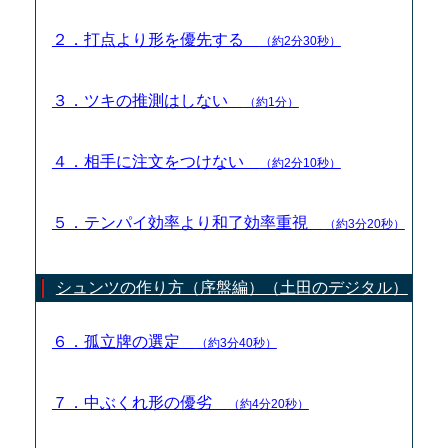
２．打点より形を優先する
（約2分30秒）
３．ツキの推測はしない
（約1分）
４．相手に注文をつけない
（約2分10秒）
５．テンパイ効率より和了効率重視
（約3分20秒）
シュンツの作り方（序盤編）（土田のデジタル）
６．孤立牌の選定
（約3分40秒）
７．中ぶくれ形の優劣
（約4分20秒）