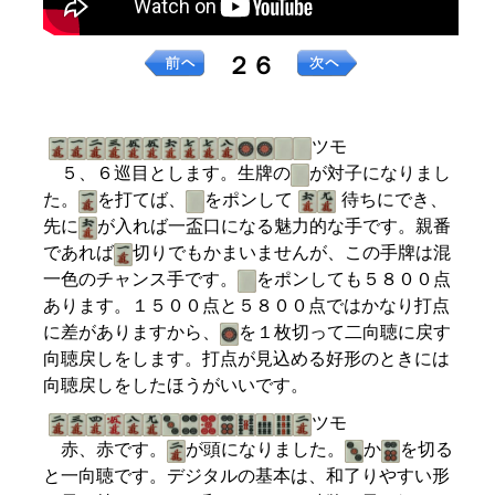
２６
ツモ
５、６巡目とします。生牌の
が対子になりまし
た。
を打てば、
をポンして
待ちにでき、
先に
が入れば一盃口になる魅力的な手です。親番
であれば
切りでもかまいませんが、この手牌は混
一色のチャンス手です。
をポンしても５８００点
あります。１５００点と５８００点ではかなり打点
に差がありますから、
を１枚切って二向聴に戻す
向聴戻しをします。打点が見込める好形のときには
向聴戻しをしたほうがいいです。
ツモ
赤、赤です。
が頭になりました。
か
を切る
と一向聴です。デジタルの基本は、和了りやすい形