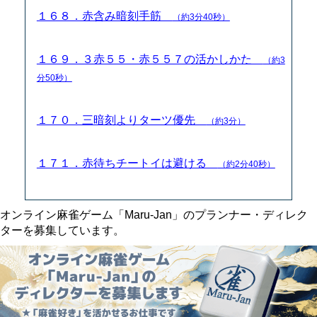
１６８．赤含み暗刻手筋
（約3分40秒）
１６９．３赤５５・赤５５７の活かしかた
（約3
分50秒）
１７０．三暗刻よりターツ優先
（約3分）
１７１．赤待ちチートイは避ける
（約2分40秒）
オンライン麻雀ゲーム「Maru-Jan」のプランナー・ディレク
ターを募集しています。