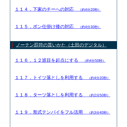
１１４．下家のチーへの対応
（約4分20秒）
１１５．ポン仕掛け後の対応
（約4分30秒）
ノーテン罰符の貰いかた（土田のデジタル）
１１６．１２巡目を起点にする
（約4分50秒）
１１７．トイツ落としを利用する
（約4分20秒）
１１８．ターツ落としを利用する
（約2分50秒）
１１９．形式テンパイをフル活用
（約3分40秒）