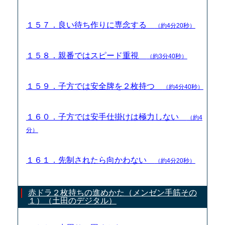
１５７．良い待ち作りに専念する
（約4分20秒）
１５８．親番ではスピード重視
（約3分40秒）
１５９．子方では安全牌を２枚持つ
（約4分40秒）
１６０．子方では安手仕掛けは極力しない
（約4
分）
１６１．先制されたら向かわない
（約4分20秒）
赤ドラ２枚持ちの進めかた（メンゼン手筋その
１）（土田のデジタル）