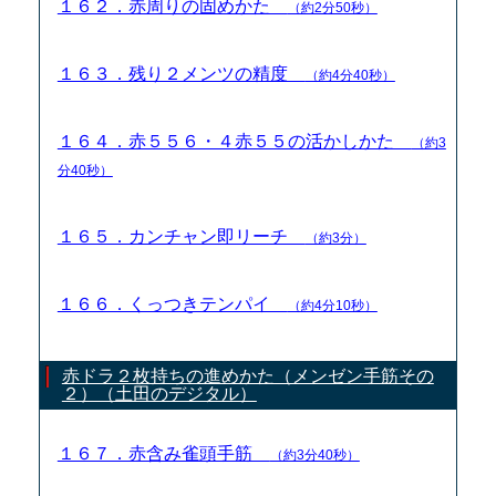
１６２．赤周りの固めかた
（約2分50秒）
１６３．残り２メンツの精度
（約4分40秒）
１６４．赤５５６・４赤５５の活かしかた
（約3
分40秒）
１６５．カンチャン即リーチ
（約3分）
１６６．くっつきテンパイ
（約4分10秒）
赤ドラ２枚持ちの進めかた（メンゼン手筋その
２）（土田のデジタル）
１６７．赤含み雀頭手筋
（約3分40秒）