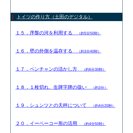
トイツの作り方（土田のデジタル）
１５．序盤の河を利用する
（約5分50秒）
１６．壁の外側を温存する
（約3分40秒）
１７．ペンチャンの活かし方
（約6分30秒）
１８．１枚切れ、生牌字牌の扱い
（約3分）
１９．シュンツとの天秤について
（約4分20秒）
２０．イーペーコー形の活用
（約4分50秒）