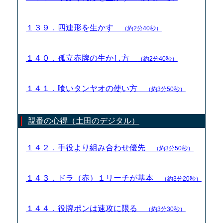
１３９．四連形を生かす
（約2分40秒）
１４０．孤立赤牌の生かし方
（約2分40秒）
１４１．喰いタンヤオの使い方
（約3分50秒）
親番の心得（土田のデジタル）
１４２．手役より組み合わせ優先
（約3分50秒）
１４３．ドラ（赤）１リーチが基本
（約3分20秒）
１４４．役牌ポンは速攻に限る
（約3分30秒）