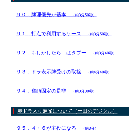
９０．牌理優先が基本
（約3分50秒）
９１．打点で利用するケース
（約3分50秒）
９２．もしかしたら…はタブー
（約3分40秒）
９３．ドラ表示牌受けの取捨
（約4分40秒）
９４．雀頭固定の是非
（約3分30秒）
赤ドラ入り麻雀について（土田のデジタル）
９５．４・６が主役になる
（約3分）