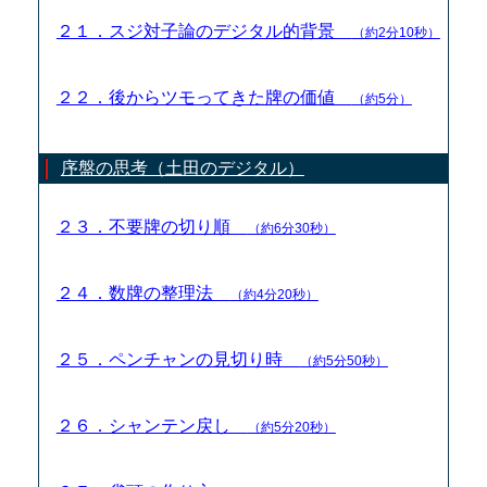
２１．スジ対子論のデジタル的背景
（約2分10秒）
２２．後からツモってきた牌の価値
（約5分）
序盤の思考（土田のデジタル）
２３．不要牌の切り順
（約6分30秒）
２４．数牌の整理法
（約4分20秒）
２５．ペンチャンの見切り時
（約5分50秒）
２６．シャンテン戻し
（約5分20秒）