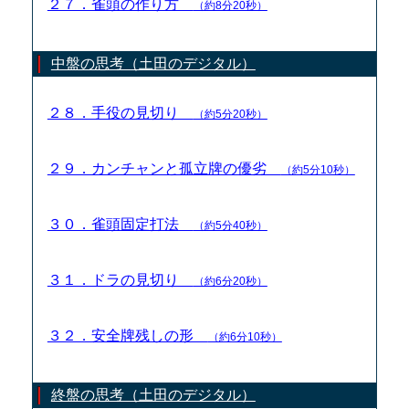
２７．雀頭の作り方
（約8分20秒）
中盤の思考（土田のデジタル）
２８．手役の見切り
（約5分20秒）
２９．カンチャンと孤立牌の優劣
（約5分10秒）
３０．雀頭固定打法
（約5分40秒）
３１．ドラの見切り
（約6分20秒）
３２．安全牌残しの形
（約6分10秒）
終盤の思考（土田のデジタル）