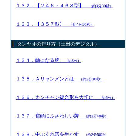
１３２．【２４６・４６８型】
（約3分30秒）
１３３．【３５７型】
（約4分50秒）
タンヤオの作り方（土田のデジタル）
１３４．軸になる牌
（約3分）
１３５．Ａリャンメンとは
（約2分30秒）
１３６．カンチャン複合形を大切に
（約6分）
１３７．雀頭にふさわしい牌
（約3分40秒）
１３８．中ぶくれ形を生かす
（約2分50秒）