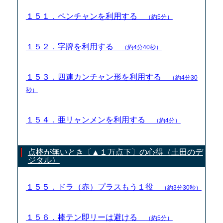
１５１．ペンチャンを利用する
（約5分）
１５２．字牌を利用する
（約4分40秒）
１５３．四連カンチャン形を利用する
（約4分30
秒）
１５４．亜リャンメンを利用する
（約4分）
点棒が無いとき〔▲１万点下〕の心得（土田のデ
ジタル）
１５５．ドラ（赤）プラスもう１役
（約3分30秒）
１５６．棒テン即リーは避ける
（約5分）