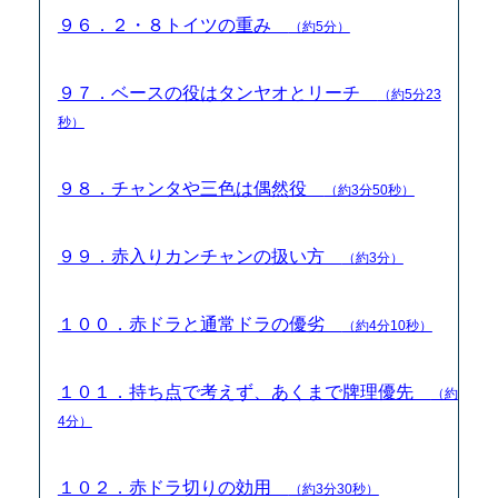
９６．２・８トイツの重み
（約5分）
９７．ベースの役はタンヤオとリーチ
（約5分23
秒）
９８．チャンタや三色は偶然役
（約3分50秒）
９９．赤入りカンチャンの扱い方
（約3分）
１００．赤ドラと通常ドラの優劣
（約4分10秒）
１０１．持ち点で考えず、あくまで牌理優先
（約
4分）
１０２．赤ドラ切りの効用
（約3分30秒）