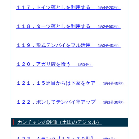
１１７．トイツ落としを利用する
（約4分20秒）
１１８．ターツ落としを利用する
（約2分50秒）
１１９．形式テンパイをフル活用
（約3分40秒）
１２０．アガリ牌を喰う
（約3分）
１２１．１５巡目からは下家をケア
（約4分40秒）
１２２．ポンしてテンパイ率アップ
（約3分30秒）
カンチャンの評価（土田のデジタル）
１２３．Ａランク【１３・７９型】