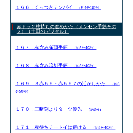
１６６．くっつきテンパイ
（約4分10秒）
赤ドラ２枚持ちの進めかた（メンゼン手筋その
２）（土田のデジタル）
１６７．赤含み雀頭手筋
（約3分40秒）
１６８．赤含み暗刻手筋
（約3分40秒）
１６９．３赤５５・赤５５７の活かしかた
（約3
分50秒）
１７０．三暗刻よりターツ優先
（約3分）
１７１．赤待ちチートイは避ける
（約2分40秒）