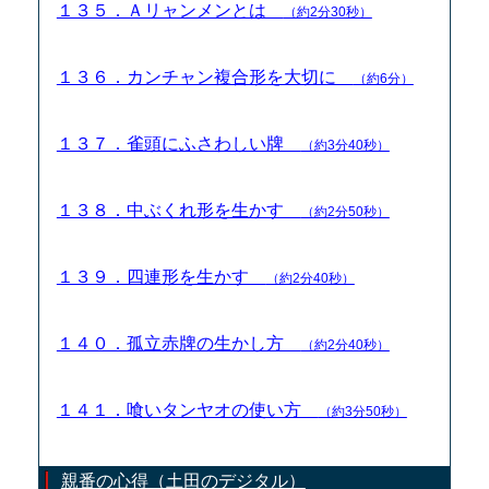
１３５．Ａリャンメンとは
（約2分30秒）
１３６．カンチャン複合形を大切に
（約6分）
１３７．雀頭にふさわしい牌
（約3分40秒）
１３８．中ぶくれ形を生かす
（約2分50秒）
１３９．四連形を生かす
（約2分40秒）
１４０．孤立赤牌の生かし方
（約2分40秒）
１４１．喰いタンヤオの使い方
（約3分50秒）
親番の心得（土田のデジタル）