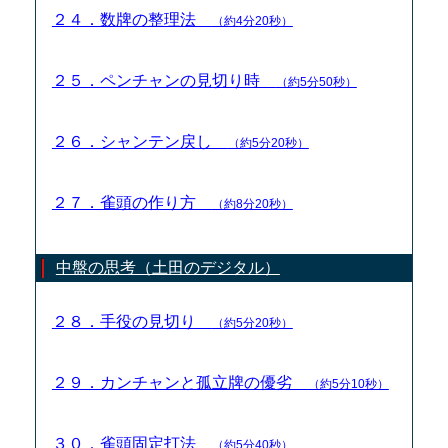
２４．数牌の整理法
（約4分20秒）
２５．ペンチャンの見切り時
（約5分50秒）
２６．シャンテン戻し
（約5分20秒）
２７．雀頭の作り方
（約8分20秒）
中盤の思考（土田のデジタル）
２８．手役の見切り
（約5分20秒）
２９．カンチャンと孤立牌の優劣
（約5分10秒）
３０．雀頭固定打法
（約5分40秒）