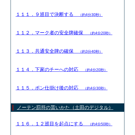
１１１．９巡目で決断する
（約4分30秒）
１１２．マーク者の安全牌確保
（約4分20秒）
１１３．共通安全牌の確保
（約3分40秒）
１１４．下家のチーへの対応
（約4分20秒）
１１５．ポン仕掛け後の対応
（約4分30秒）
ノーテン罰符の貰いかた（土田のデジタル）
１１６．１２巡目を起点にする
（約4分50秒）