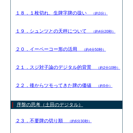
１８．１枚切れ、生牌字牌の扱い
（約3分）
１９．シュンツとの天秤について
（約4分20秒）
２０．イーペーコー形の活用
（約4分50秒）
２１．スジ対子論のデジタル的背景
（約2分10秒）
２２．後からツモってきた牌の価値
（約5分）
序盤の思考（土田のデジタル）
２３．不要牌の切り順
（約6分30秒）