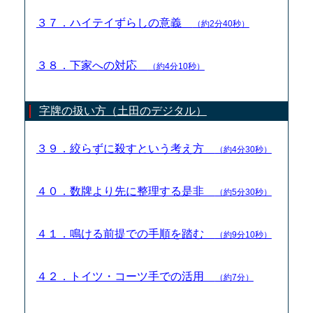
３７．ハイテイずらしの意義
（約2分40秒）
３８．下家への対応
（約4分10秒）
字牌の扱い方（土田のデジタル）
３９．絞らずに殺すという考え方
（約4分30秒）
４０．数牌より先に整理する是非
（約5分30秒）
４１．鳴ける前提での手順を踏む
（約9分10秒）
４２．トイツ・コーツ手での活用
（約7分）