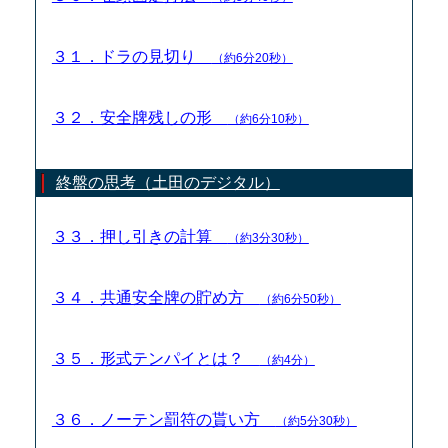
３１．ドラの見切り
（約6分20秒）
３２．安全牌残しの形
（約6分10秒）
終盤の思考（土田のデジタル）
３３．押し引きの計算
（約3分30秒）
３４．共通安全牌の貯め方
（約6分50秒）
３５．形式テンパイとは？
（約4分）
３６．ノーテン罰符の貰い方
（約5分30秒）