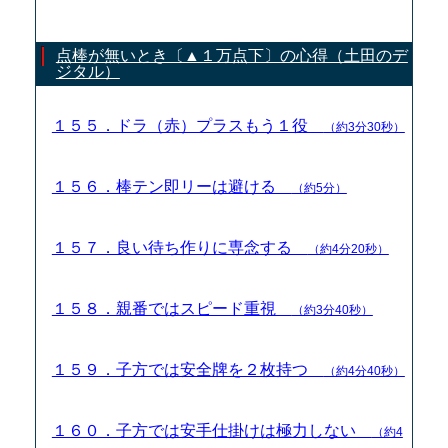
点棒が無いとき〔▲１万点下〕の心得（土田のデ
ジタル）
１５５．ドラ（赤）プラスもう１役
（約3分30秒）
１５６．棒テン即リーは避ける
（約5分）
１５７．良い待ち作りに専念する
（約4分20秒）
１５８．親番ではスピード重視
（約3分40秒）
１５９．子方では安全牌を２枚持つ
（約4分40秒）
１６０．子方では安手仕掛けは極力しない
（約4