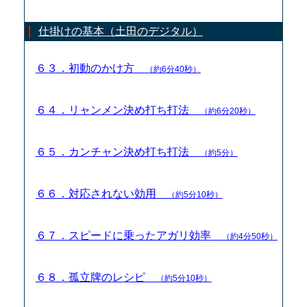
仕掛けの基本（土田のデジタル）
６３．初動のかけ方
（約6分40秒）
６４．リャンメン決め打ち打法
（約6分20秒）
６５．カンチャン決め打ち打法
（約5分）
６６．対応されない効用
（約5分10秒）
６７．スピードに乗ったアガリ効率
（約4分50秒）
６８．孤立牌のレシピ
（約5分10秒）