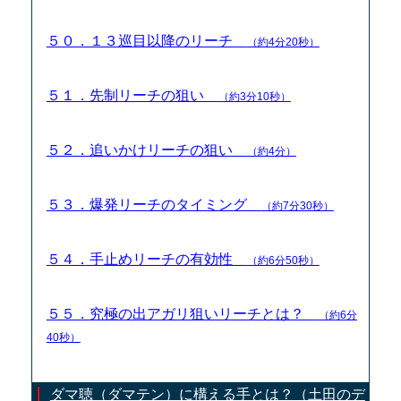
５０．１３巡目以降のリーチ
（約4分20秒）
５１．先制リーチの狙い
（約3分10秒）
５２．追いかけリーチの狙い
（約4分）
５３．爆発リーチのタイミング
（約7分30秒）
５４．手止めリーチの有効性
（約6分50秒）
５５．究極の出アガリ狙いリーチとは？
（約6分
40秒）
ダマ聴（ダマテン）に構える手とは？（土田のデ