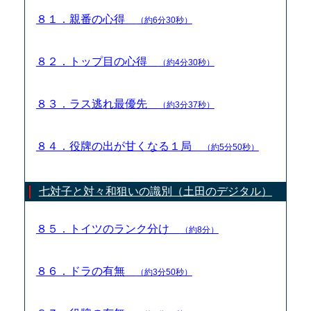
８１．親番の心得
（約6分30秒）
８２．トップ目の心得
（約4分30秒）
８３．ラス逃れ最優先
（約3分37秒）
８４．役牌の出が甘くなる１局
（約5分50秒）
七対子と対々和狙いの識別（土田のデジタル）
８５．トイツのランク分け
（約8分）
８６．ドラの有無
（約3分50秒）