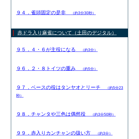
９４．雀頭固定の是非
（約3分30秒）
赤ドラ入り麻雀について（土田のデジタル）
９５．４・６が主役になる
（約3分）
９６．２・８トイツの重み
（約5分）
９７．ベースの役はタンヤオとリーチ
（約5分23
秒）
９８．チャンタや三色は偶然役
（約3分50秒）
９９．赤入りカンチャンの扱い方
（約3分）