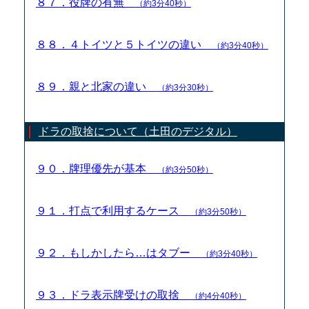
８７．役牌の有無
（約3分40秒）
８８．４トイツと５トイツの違い
（約3分40秒）
８９．親と北家の違い
（約3分30秒）
ドラの取捨について（土田のデジタル）
９０．牌理優先が基本
（約3分50秒）
９１．打点で利用するケース
（約3分50秒）
９２．もしかしたら…はタブー
（約3分40秒）
９３．ドラ表示牌受けの取捨
（約4分40秒）