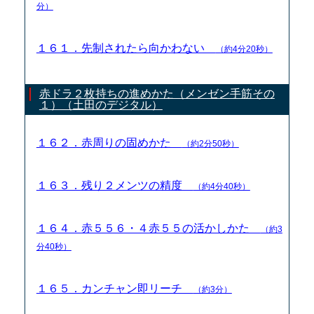
分）
１６１．先制されたら向かわない
（約4分20秒）
赤ドラ２枚持ちの進めかた（メンゼン手筋その
１）（土田のデジタル）
１６２．赤周りの固めかた
（約2分50秒）
１６３．残り２メンツの精度
（約4分40秒）
１６４．赤５５６・４赤５５の活かしかた
（約3
分40秒）
１６５．カンチャン即リーチ
（約3分）