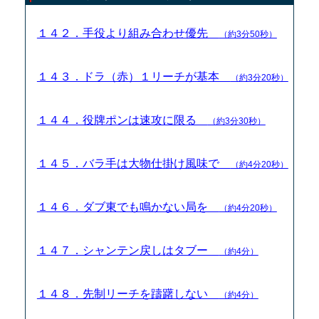
１４２．手役より組み合わせ優先
（約3分50秒）
１４３．ドラ（赤）１リーチが基本
（約3分20秒）
１４４．役牌ポンは速攻に限る
（約3分30秒）
１４５．バラ手は大物仕掛け風味で
（約4分20秒）
１４６．ダブ東でも鳴かない局を
（約4分20秒）
１４７．シャンテン戻しはタブー
（約4分）
１４８．先制リーチを躊躇しない
（約4分）