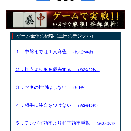
ゲーム全体の概略（土田のデジタル）
１．中盤までは１人麻雀
（約3分50秒）
２．打点より形を優先する
（約2分30秒）
３．ツキの推測はしない
（約1分）
４．相手に注文をつけない
（約2分10秒）
５．テンパイ効率より和了効率重視
（約3分20秒）