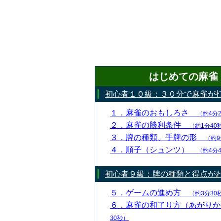
はじめての麻雀
初心者１０級：３０分で麻雀が
１．麻雀のおもしろさ
（約4分
２．麻雀の勝利条件
（約1分40
３．牌の種類、手牌の形
（約9
４．順子（シュンツ）
（約4分
初心者９級：牌の種類と得点が
５．ゲームの進め方
（約3分30
６．麻雀の和了り方（あがり
30秒）