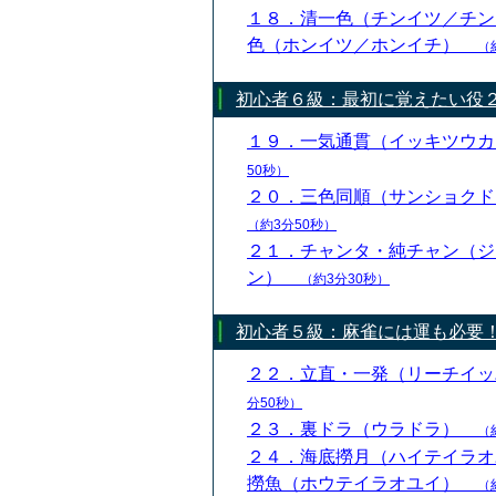
１８．清一色（チンイツ／チン
色（ホンイツ／ホンイチ）
（
初心者６級：最初に覚えたい役
１９．一気通貫（イッキツウ
50秒）
２０．三色同順（サンショク
（約3分50秒）
２１．チャンタ・純チャン（ジ
ン）
（約3分30秒）
初心者５級：麻雀には運も必要
２２．立直・一発（リーチイ
分50秒）
２３．裏ドラ（ウラドラ）
（
２４．海底撈月（ハイテイラオ
撈魚（ホウテイラオユイ）
（