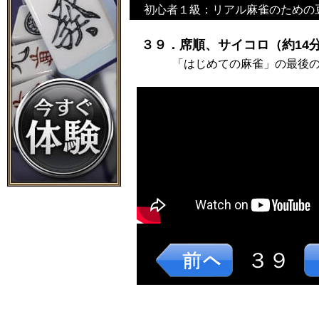
初心者１級：リアル麻雀のための
３９．席順、サイコロ（約14分
「はじめての麻雀」の最後
３９