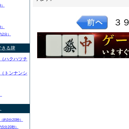
秒）
３
秒）
約2分）
できる牌
（ハクハツチ
（トンナンシ
）
１
（約3分20秒）
約5分20秒）