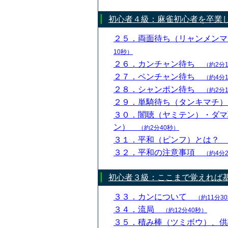
初心者４級：麻雀初心者を卒業
２５．両面待ち（リャンメン
10秒）
２６．カンチャン待ち
（約2分
２７．ペンチャン待ち
（約4分
２８．シャンポン待ち
（約2分
２９．単騎待ち（タンキマチ
３０．闇聴（ヤミテン）・ダマ
ン）
（約2分40秒）
３１．平和（ピンフ）とは？
３２．平和の注意事項
（約4分
初心者３級：ここまで覚えれば基
３３．カンについて
（約11分3
３４．流局
（約12分40秒）
３５．積み棒（ツミボウ）、供