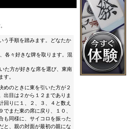
す。
いう手順を踏みます。どなたか
、各々好きな牌を取ります。混
いた方が好きな席を選び、東南
ます。
決めのときに東を引いた方が２
。出目は２から１２までありま
計回りに１、２、３、４と数え
９でまた東の席に戻り、１０、
合も同様に、サイコロを振った
だと、親の対面が最初の親にな