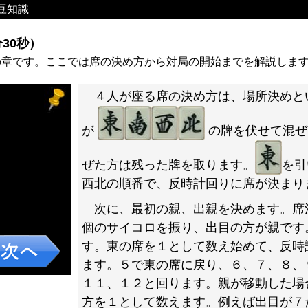
豆知識
30秒）
の章です。ここでは席の決め方から対局の開始までを解説しま
４人が座る席の決め方は、場所決めと
が
の牌を伏せて混ぜ
ぜた方は残った牌を取ります。
を引
西北の順番で、反時計回りに席が決まり
次に、最初の親、出親を決めます。席
個のサイコロを振り、出目の方が親です
す。東の席を１として数え始めて、反時
ます。５で東の席に戻り、６、７、８、
１１、１２と回ります。親が移動した場
方を１として数えます。例えば出目が７