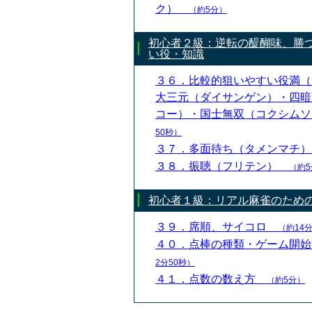
ク）
（約5分）
初心者２級：逆転の醍醐味、勝
い役・知識
３６．比較的狙いやすい役満（
大三元（ダイサンゲン）・四暗
コー）・国士無双（コクシム
50秒）
３７．多面待ち（タメンマチ
３８．振聴（フリテン）
（約5
初心者１級：リアル麻雀のため
３９．席順、サイコロ
（約14分
４０．点棒の種類・ゲーム開
2分50秒）
４１．点数の数え方
（約5分）