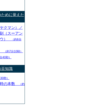
つために覚えた
ヤクマン）／
刻（スーアン
ソウ）
（約6分
）
（約7分10秒）
分40秒）
の豆知識
30秒）
始時の本数
（約