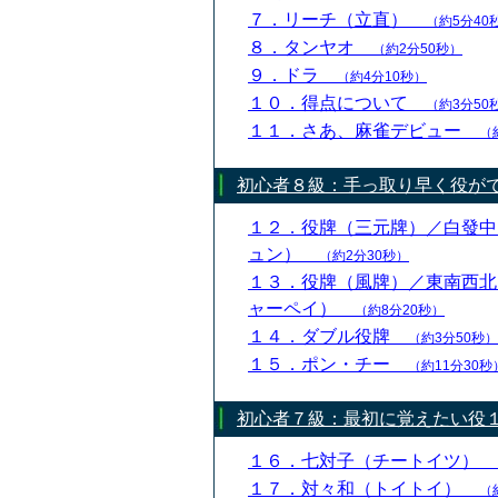
７．リーチ（立直）
（約5分40
８．タンヤオ
（約2分50秒）
９．ドラ
（約4分10秒）
１０．得点について
（約3分50
１１．さあ、麻雀デビュー
（
初心者８級：手っ取り早く役が
１２．役牌（三元牌）／白發中
ュン）
（約2分30秒）
１３．役牌（風牌）／東南西北
ャーペイ）
（約8分20秒）
１４．ダブル役牌
（約3分50秒）
１５．ポン・チー
（約11分30秒
初心者７級：最初に覚えたい役
１６．七対子（チートイツ）
１７．対々和（トイトイ）
（