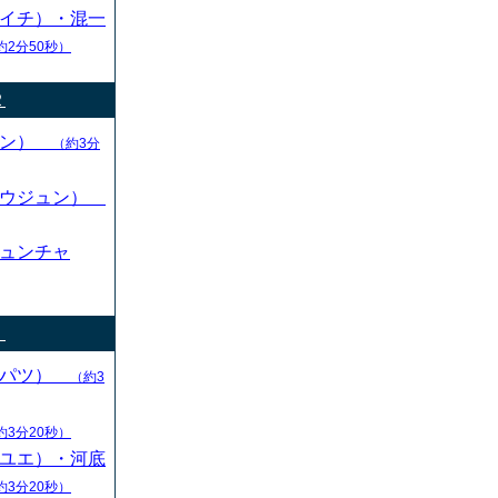
イチ）・混一
約2分50秒）
２
カン）
（約3分
ドウジュン）
ュンチャ
！
ッパツ）
（約3
約3分20秒）
ユエ）・河底
約3分20秒）