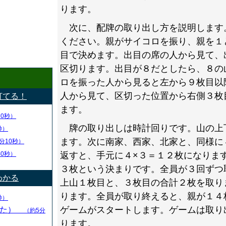
ります。
次に、配牌の取り出し方を説明します
ください。親がサイコロを振り、親を１
目で決めます。出目の席の人から見て、
区切ります。出目が８だとしたら、８の
ロを振った人から見ると左から９枚目以
人から見て、区切った位置から右側３枚
打てる！
ます。
20秒）
牌の取り出しは時計回りです。山の上
秒）
ます。次に南家、西家、北家と、同様に
分10秒）
40秒）
返すと、手元に４×３＝１２枚になりま
３枚という決まりです。全員が３回ずつ
わかる
上山１枚目と、３枚目の合計２枚を取り
ります。全員が取り終えると、親が１４
秒）
ゲームがスタートします。ゲームは取り
かた）
（約5分
ります。