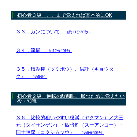
初心者３級：ここまで覚えれば基本的にOK
３３．カンについて
（約11分30秒）
３４．流局
（約12分40秒）
３５．積み棒（ツミボウ）、供託（キョウタ
ク）
（約5分）
初心者２級：逆転の醍醐味、勝つために覚えたい
役・知識
３６．比較的狙いやすい役満（ヤクマン）／大三
元（ダイサンゲン）・四暗刻（スーアンコー）・
国士無双（コクシムソウ）
（約6分50秒）