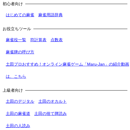
初心者向け
はじめての麻雀
麻雀用語辞典
お役立ちツール
麻雀役一覧
符計算表
点数表
麻雀牌の呼び方
土田プロおすすめ！オンライン麻雀ゲーム「Maru-Jan」の紹介動画
は、こちら
上級者向け
土田のデジタル
土田のオカルト
土田の麻雀道
土田の捨て牌読み
土田の人読み