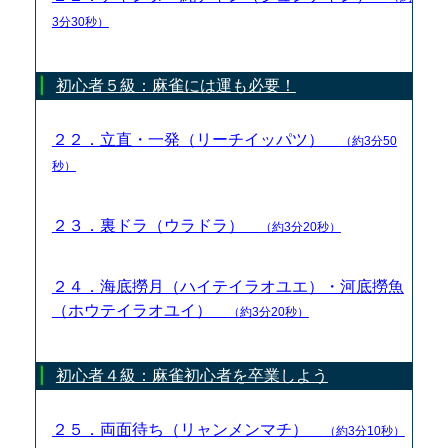
3分30秒）
初心者５級：麻雀には運も必要！
２２．立直・一発（リーチイッパツ）
（約3分50
秒）
２３．裏ドラ（ウラドラ）
（約3分20秒）
２４．海底撈月（ハイテイラオユエ）・河底撈魚
（ホウテイラオユイ）
（約3分20秒）
初心者４級：麻雀初心者を卒業しよう
２５．両面待ち（リャンメンマチ）
（約3分10秒）