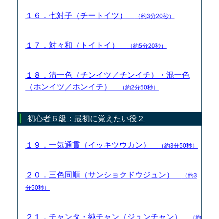
１６．七対子（チートイツ）
（約3分20秒）
１７．対々和（トイトイ）
（約5分20秒）
１８．清一色（チンイツ／チンイチ）・混一色
（ホンイツ／ホンイチ）
（約2分50秒）
初心者６級：最初に覚えたい役２
１９．一気通貫（イッキツウカン）
（約3分50秒）
２０．三色同順（サンショクドウジュン）
（約3
分50秒）
２１．チャンタ・純チャン（ジュンチャン）
（約