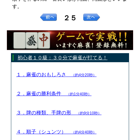
す。
２５
初心者１０級：３０分で麻雀が打てる！
１．麻雀のおもしろさ
（約4分20秒）
２．麻雀の勝利条件
（約1分40秒）
３．牌の種類、手牌の形
（約9分10秒）
４．順子（シュンツ）
（約4分40秒）