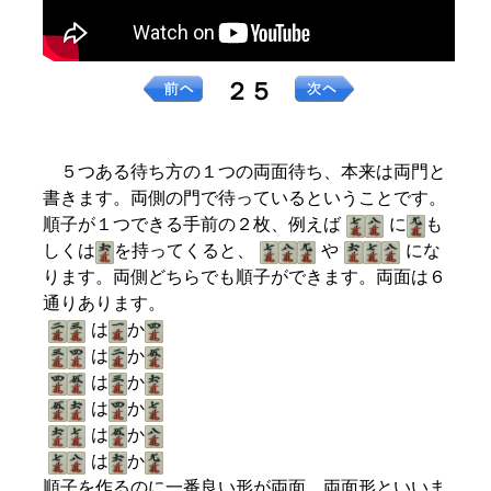
２５
５つある待ち方の１つの両面待ち、本来は両門と
書きます。両側の門で待っているということです。
順子が１つできる手前の２枚、例えば
に
も
しくは
を持ってくると、
や
にな
ります。両側どちらでも順子ができます。両面は６
通りあります。
は
か
は
か
は
か
は
か
は
か
は
か
順子を作るのに一番良い形が両面、両面形といいま