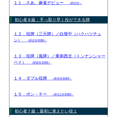
１１．さあ、麻雀デビュー
（約2分）
初心者８級：手っ取り早く役ができる牌
１２．役牌（三元牌）／白發中（ハクハツチュ
ン）
（約2分30秒）
１３．役牌（風牌）／東南西北（トンナンシャー
ペイ）
（約8分20秒）
１４．ダブル役牌
（約3分50秒）
１５．ポン・チー
（約11分30秒）
初心者７級：最初に覚えたい役１