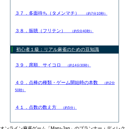
３７．多面待ち（タメンマチ）
（約7分10秒）
３８．振聴（フリテン）
（約5分40秒）
初心者１級：リアル麻雀のための豆知識
３９．席順、サイコロ
（約14分30秒）
４０．点棒の種類・ゲーム開始時の本数
（約2分
50秒）
４１．点数の数え方
（約5分）
オンライン麻雀ゲーム「Maru-Jan」のプランナー・ディレク