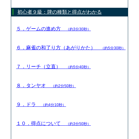
初心者９級：牌の種類と得点がわかる
５．ゲームの進め方
（約3分30秒）
６．麻雀の和了り方（あがりかた）
（約5分30秒）
７．リーチ（立直）
（約5分40秒）
８．タンヤオ
（約2分50秒）
９．ドラ
（約4分10秒）
１０．得点について
（約3分50秒）