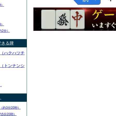
秒）
秒）
約2分）
できる牌
（ハクハツチ
（トンナンシ
）
１
（約3分20秒）
約5分20秒）