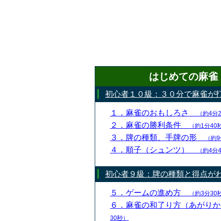
はじめての麻雀
初心者１０級：３０分で麻雀が
１．麻雀のおもしろさ
（約4分
２．麻雀の勝利条件
（約1分40
３．牌の種類、手牌の形
（約9
４．順子（シュンツ）
（約4分
初心者９級：牌の種類と得点が
５．ゲームの進め方
（約3分30
６．麻雀の和了り方（あがり
30秒）