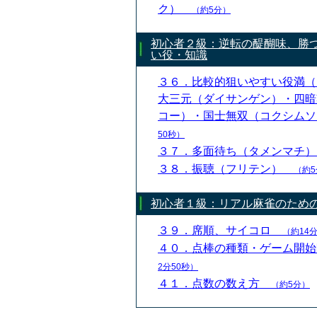
ク）
（約5分）
初心者２級：逆転の醍醐味、勝
い役・知識
３６．比較的狙いやすい役満（
大三元（ダイサンゲン）・四暗
コー）・国士無双（コクシム
50秒）
３７．多面待ち（タメンマチ
３８．振聴（フリテン）
（約5
初心者１級：リアル麻雀のため
３９．席順、サイコロ
（約14分
４０．点棒の種類・ゲーム開
2分50秒）
４１．点数の数え方
（約5分）