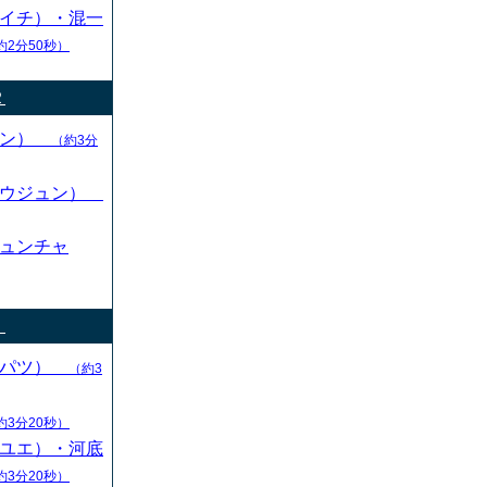
イチ）・混一
約2分50秒）
２
カン）
（約3分
ドウジュン）
ュンチャ
！
ッパツ）
（約3
約3分20秒）
ユエ）・河底
約3分20秒）