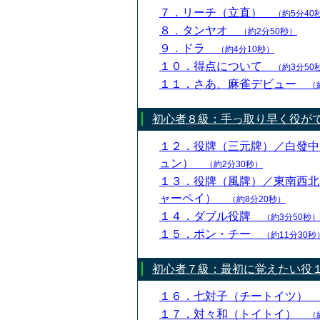
７．リーチ（立直）
（約5分40
８．タンヤオ
（約2分50秒）
９．ドラ
（約4分10秒）
１０．得点について
（約3分50
１１．さあ、麻雀デビュー
（
初心者８級：手っ取り早く役が
１２．役牌（三元牌）／白發中
ュン）
（約2分30秒）
１３．役牌（風牌）／東南西北
ャーペイ）
（約8分20秒）
１４．ダブル役牌
（約3分50秒）
１５．ポン・チー
（約11分30秒
初心者７級：最初に覚えたい役
１６．七対子（チートイツ）
１７．対々和（トイトイ）
（