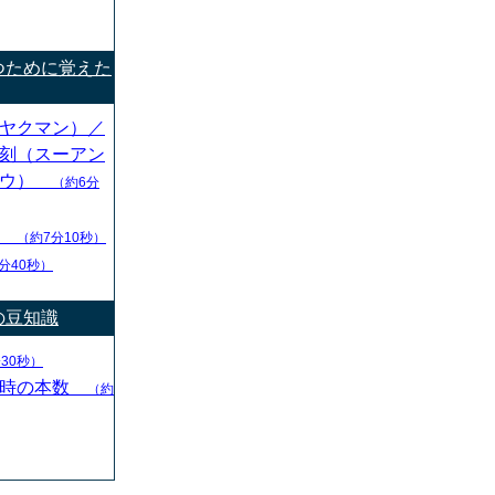
つために覚えた
ヤクマン）／
刻（スーアン
ソウ）
（約6分
）
（約7分10秒）
分40秒）
の豆知識
30秒）
始時の本数
（約