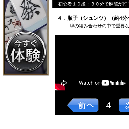
初心者１０級：３０分で麻雀が打
４．順子（シュンツ）（約4分4
牌の組み合わせの中で重要
４