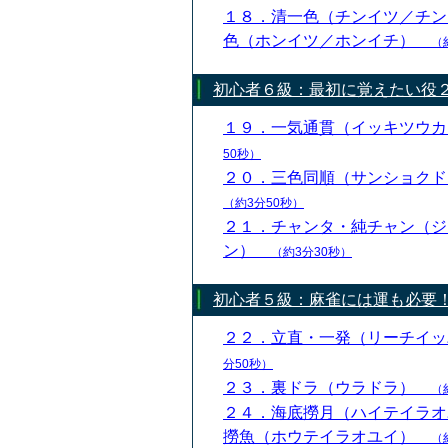
１８．清一色（チンイツ／チン
色（ホンイツ／ホンイチ）
（
初心者６級：最初に覚えたい役
１９．一気通貫（イッキツウ
50秒）
２０．三色同順（サンショク
（約3分50秒）
２１．チャンタ・純チャン（ジ
ン）
（約3分30秒）
初心者５級：麻雀には運も必要
２２．立直・一発（リーチイ
分50秒）
２３．裏ドラ（ウラドラ）
（
２４．海底撈月（ハイテイラオ
撈魚（ホウテイラオユイ）
（