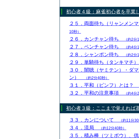
初心者４級：麻雀初心者を卒業
２５．両面待ち（リャンメン
10秒）
２６．カンチャン待ち
（約2分
２７．ペンチャン待ち
（約4分
２８．シャンポン待ち
（約2分
２９．単騎待ち（タンキマチ
３０．闇聴（ヤミテン）・ダマ
ン）
（約2分40秒）
３１．平和（ピンフ）とは？
３２．平和の注意事項
（約4分
初心者３級：ここまで覚えれば基
３３．カンについて
（約11分3
３４．流局
（約12分40秒）
３５．積み棒（ツミボウ）、供