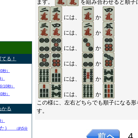
ます。
を組み合わせると順子
には、
か
には、
か
には、
か
打てる！
には、
か
20秒）
には、
か
秒）
分10秒）
には、
か
40秒）
この様に、左右どちらでも順子になる形
わかる
す。
秒）
かた）
（約5分
４