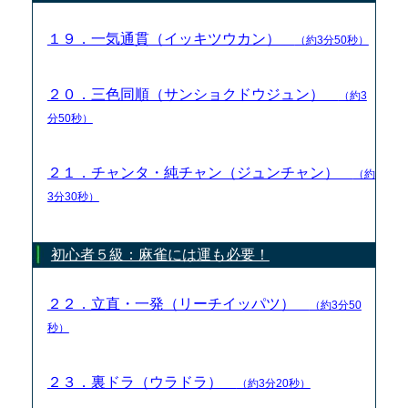
１９．一気通貫（イッキツウカン）
（約3分50秒）
２０．三色同順（サンショクドウジュン）
（約3
分50秒）
２１．チャンタ・純チャン（ジュンチャン）
（約
3分30秒）
初心者５級：麻雀には運も必要！
２２．立直・一発（リーチイッパツ）
（約3分50
秒）
２３．裏ドラ（ウラドラ）
（約3分20秒）