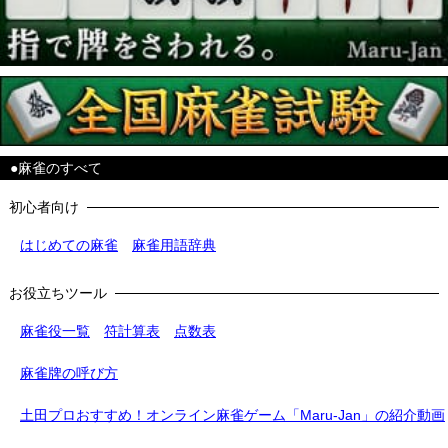
●麻雀のすべて
初心者向け
はじめての麻雀
麻雀用語辞典
お役立ちツール
麻雀役一覧
符計算表
点数表
麻雀牌の呼び方
土田プロおすすめ！オンライン麻雀ゲーム「Maru-Jan」の紹介動画