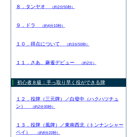
８．タンヤオ
（約2分50秒）
９．ドラ
（約4分10秒）
１０．得点について
（約3分50秒）
１１．さあ、麻雀デビュー
（約2分）
初心者８級：手っ取り早く役ができる牌
１２．役牌（三元牌）／白發中（ハクハツチュ
ン）
（約2分30秒）
１３．役牌（風牌）／東南西北（トンナンシャー
ペイ）
（約8分20秒）