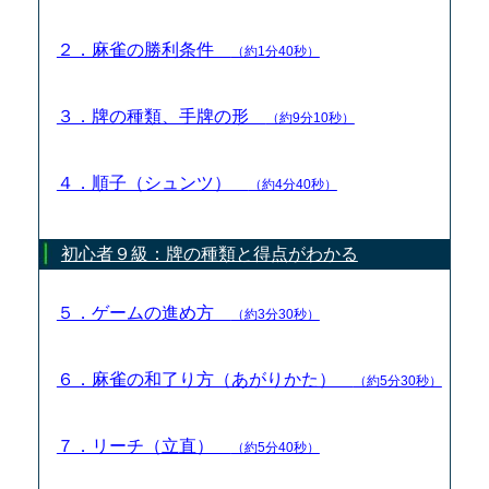
２．麻雀の勝利条件
（約1分40秒）
３．牌の種類、手牌の形
（約9分10秒）
４．順子（シュンツ）
（約4分40秒）
初心者９級：牌の種類と得点がわかる
５．ゲームの進め方
（約3分30秒）
６．麻雀の和了り方（あがりかた）
（約5分30秒）
７．リーチ（立直）
（約5分40秒）