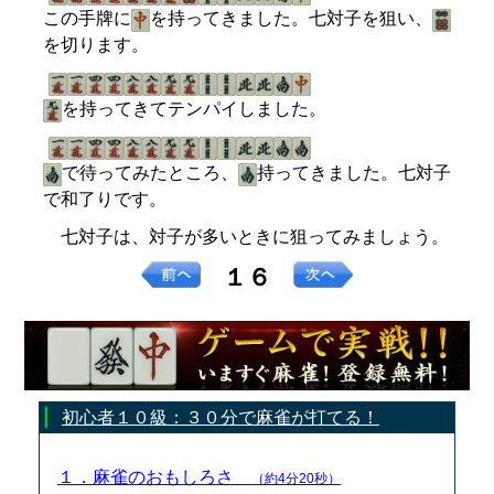
この手牌に
を持ってきました。七対子を狙い、
を切ります。
を持ってきてテンパイしました。
で待ってみたところ、
持ってきました。七対子
で和了りです。
七対子は、対子が多いときに狙ってみましょう。
１６
初心者１０級：３０分で麻雀が打てる！
１．麻雀のおもしろさ
（約4分20秒）