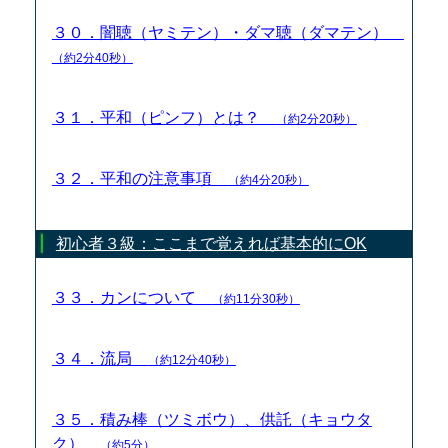
３０．闇聴（ヤミテン）・ダマ聴（ダマテン）
（約2分40秒）
３１．平和（ピンフ）とは？
（約2分20秒）
３２．平和の注意事項
（約4分20秒）
初心者３級：ここまで覚えれば基本的にOK
３３．カンについて
（約11分30秒）
３４．流局
（約12分40秒）
３５．積み棒（ツミボウ）、供託（キョウタ
ク）
（約5分）