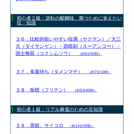
初心者２級：逆転の醍醐味、勝つために覚えたい
役・知識
３６．比較的狙いやすい役満（ヤクマン）／大三
元（ダイサンゲン）・四暗刻（スーアンコー）・
国士無双（コクシムソウ）
（約6分50秒）
３７．多面待ち（タメンマチ）
（約7分10秒）
３８．振聴（フリテン）
（約5分40秒）
初心者１級：リアル麻雀のための豆知識
３９．席順、サイコロ
（約14分30秒）