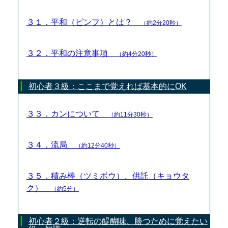
３１．平和（ピンフ）とは？
（約2分20秒）
３２．平和の注意事項
（約4分20秒）
初心者３級：ここまで覚えれば基本的にOK
３３．カンについて
（約11分30秒）
３４．流局
（約12分40秒）
３５．積み棒（ツミボウ）、供託（キョウタ
ク）
（約5分）
初心者２級：逆転の醍醐味、勝つために覚えたい