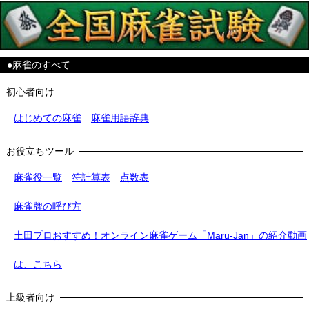
●麻雀のすべて
初心者向け
はじめての麻雀
麻雀用語辞典
お役立ちツール
麻雀役一覧
符計算表
点数表
麻雀牌の呼び方
土田プロおすすめ！オンライン麻雀ゲーム「Maru-Jan」の紹介動画
は、こちら
上級者向け