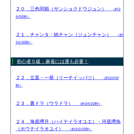
２０．三色同順（サンショクドウジュン）
（約3
分50秒）
２１．チャンタ・純チャン（ジュンチャン）
（約
3分30秒）
初心者５級：麻雀には運も必要！
２２．立直・一発（リーチイッパツ）
（約3分50
秒）
２３．裏ドラ（ウラドラ）
（約3分20秒）
２４．海底撈月（ハイテイラオユエ）・河底撈魚
（ホウテイラオユイ）
（約3分20秒）