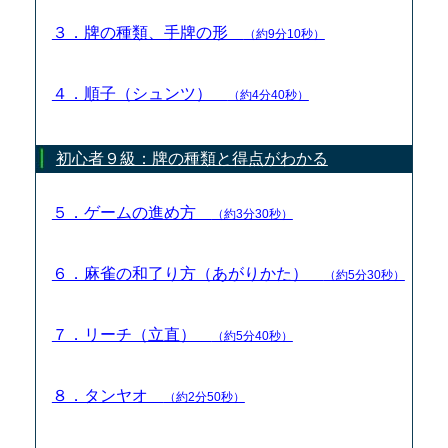
３．牌の種類、手牌の形
（約9分10秒）
４．順子（シュンツ）
（約4分40秒）
初心者９級：牌の種類と得点がわかる
５．ゲームの進め方
（約3分30秒）
６．麻雀の和了り方（あがりかた）
（約5分30秒）
７．リーチ（立直）
（約5分40秒）
８．タンヤオ
（約2分50秒）