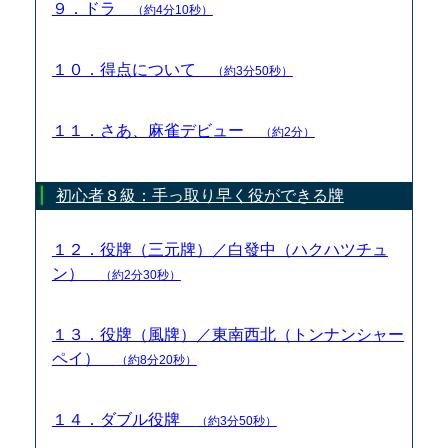
９．ドラ
（約4分10秒）
１０．得点について
（約3分50秒）
１１．さあ、麻雀デビュー
（約2分）
初心者８級：手っ取り早く役ができる牌
１２．役牌（三元牌）／白發中（ハクハツチュ
ン）
（約2分30秒）
１３．役牌（風牌）／東南西北（トンナンシャー
ペイ）
（約8分20秒）
１４．ダブル役牌
（約3分50秒）