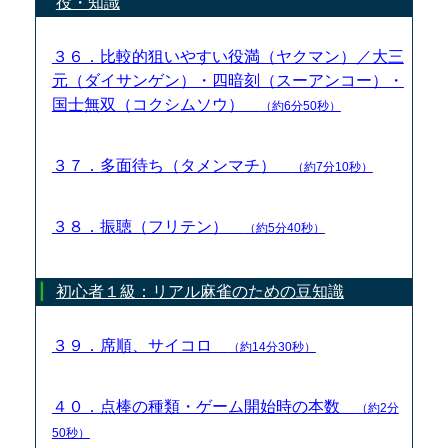
役・知識
３６．比較的狙いやすい役満（ヤクマン）／大三
元（ダイサンゲン）・四暗刻（スーアンコー）・
国士無双（コクシムソウ）
（約6分50秒）
３７．多面待ち（タメンマチ）
（約7分10秒）
３８．振聴（フリテン）
（約5分40秒）
初心者１級：リアル麻雀のための豆知識
３９．席順、サイコロ
（約14分30秒）
４０．点棒の種類・ゲーム開始時の本数
（約2分
50秒）