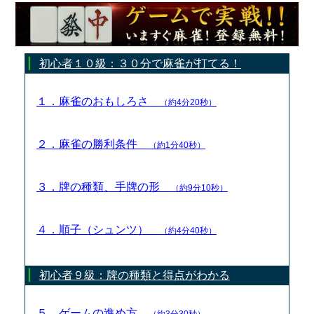
初心者１０級：３０分で麻雀が打てる！
１．麻雀のおもしろさ
（約4分20秒）
２．麻雀の勝利条件
（約1分40秒）
３．牌の種類、手牌の形
（約9分10秒）
４．順子（シュンツ）
（約4分40秒）
初心者９級：牌の種類と得点がわかる
５．ゲームの進め方
（約3分30秒）