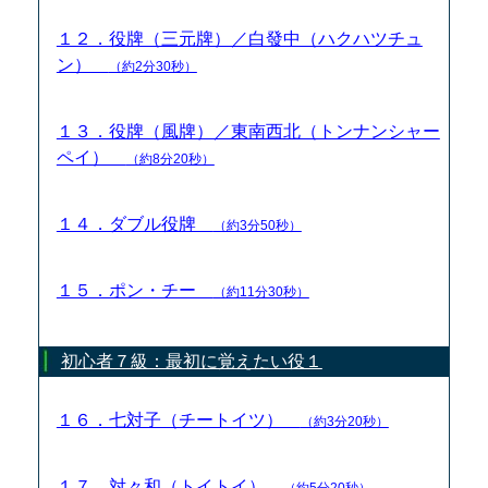
１２．役牌（三元牌）／白發中（ハクハツチュ
ン）
（約2分30秒）
１３．役牌（風牌）／東南西北（トンナンシャー
ペイ）
（約8分20秒）
１４．ダブル役牌
（約3分50秒）
１５．ポン・チー
（約11分30秒）
初心者７級：最初に覚えたい役１
１６．七対子（チートイツ）
（約3分20秒）
１７．対々和（トイトイ）
（約5分20秒）