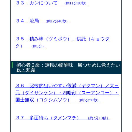
３３．カンについて
（約11分30秒）
３４．流局
（約12分40秒）
３５．積み棒（ツミボウ）、供託（キョウタ
ク）
（約5分）
初心者２級：逆転の醍醐味、勝つために覚えたい
役・知識
３６．比較的狙いやすい役満（ヤクマン）／大三
元（ダイサンゲン）・四暗刻（スーアンコー）・
国士無双（コクシムソウ）
（約6分50秒）
３７．多面待ち（タメンマチ）
（約7分10秒）