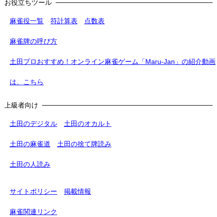
お役立ちツール
麻雀役一覧
符計算表
点数表
麻雀牌の呼び方
土田プロおすすめ！オンライン麻雀ゲーム「Maru-Jan」の紹介動画
は、こちら
上級者向け
土田のデジタル
土田のオカルト
土田の麻雀道
土田の捨て牌読み
土田の人読み
サイトポリシー
掲載情報
麻雀関連リンク