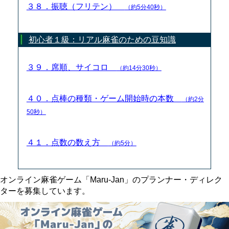
３８．振聴（フリテン）
（約5分40秒）
初心者１級：リアル麻雀のための豆知識
３９．席順、サイコロ
（約14分30秒）
４０．点棒の種類・ゲーム開始時の本数
（約2分
50秒）
４１．点数の数え方
（約5分）
オンライン麻雀ゲーム「Maru-Jan」のプランナー・ディレク
ターを募集しています。