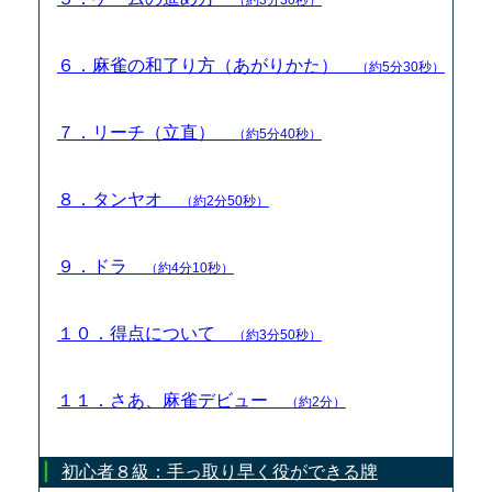
６．麻雀の和了り方（あがりかた）
（約5分30秒）
７．リーチ（立直）
（約5分40秒）
８．タンヤオ
（約2分50秒）
９．ドラ
（約4分10秒）
１０．得点について
（約3分50秒）
１１．さあ、麻雀デビュー
（約2分）
初心者８級：手っ取り早く役ができる牌