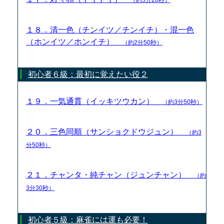
１８．清一色（チンイツ／チンイチ）・混一色
（ホンイツ／ホンイチ）
（約2分50秒）
初心者６級：最初に覚えたい役２
１９．一気通貫（イッキツウカン）
（約3分50秒）
２０．三色同順（サンショクドウジュン）
（約3
分50秒）
２１．チャンタ・純チャン（ジュンチャン）
（約
3分30秒）
初心者５級：麻雀には運も必要！