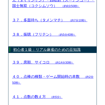
元（ダイサンゲン）・四暗刻（スーアンコー）・
国士無双（コクシムソウ）
（約6分50秒）
３７．多面待ち（タメンマチ）
（約7分10秒）
３８．振聴（フリテン）
（約5分40秒）
初心者１級：リアル麻雀のための豆知識
３９．席順、サイコロ
（約14分30秒）
４０．点棒の種類・ゲーム開始時の本数
（約2分
50秒）
４１．点数の数え方
（約5分）