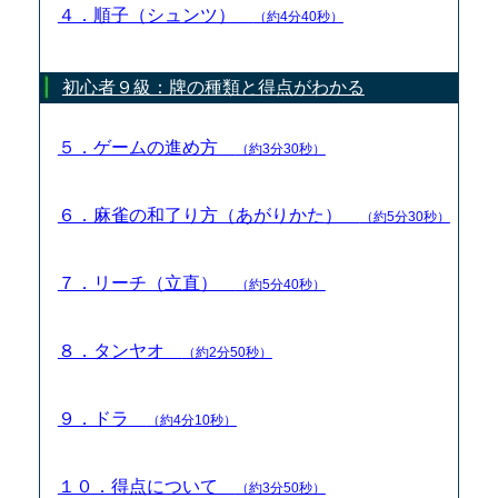
４．順子（シュンツ）
（約4分40秒）
初心者９級：牌の種類と得点がわかる
５．ゲームの進め方
（約3分30秒）
６．麻雀の和了り方（あがりかた）
（約5分30秒）
７．リーチ（立直）
（約5分40秒）
８．タンヤオ
（約2分50秒）
９．ドラ
（約4分10秒）
１０．得点について
（約3分50秒）