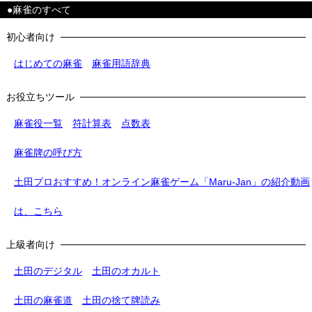
●麻雀のすべて
初心者向け
はじめての麻雀
麻雀用語辞典
お役立ちツール
麻雀役一覧
符計算表
点数表
麻雀牌の呼び方
土田プロおすすめ！オンライン麻雀ゲーム「Maru-Jan」の紹介動画
は、こちら
上級者向け
土田のデジタル
土田のオカルト
土田の麻雀道
土田の捨て牌読み