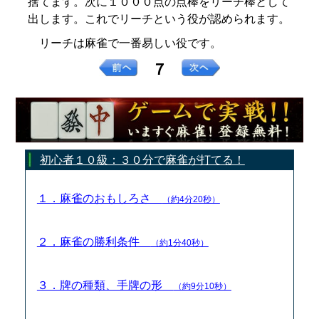
捨てます。次に１０００点の点棒をリーチ棒として
出します。これでリーチという役が認められます。
リーチは麻雀で一番易しい役です。
７
初心者１０級：３０分で麻雀が打てる！
１．麻雀のおもしろさ
（約4分20秒）
２．麻雀の勝利条件
（約1分40秒）
３．牌の種類、手牌の形
（約9分10秒）