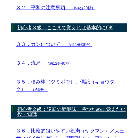
３２．平和の注意事項
（約4分20秒）
初心者３級：ここまで覚えれば基本的にOK
３３．カンについて
（約11分30秒）
３４．流局
（約12分40秒）
３５．積み棒（ツミボウ）、供託（キョウタ
ク）
（約5分）
初心者２級：逆転の醍醐味、勝つために覚えたい
役・知識
３６．比較的狙いやすい役満（ヤクマン）／大三