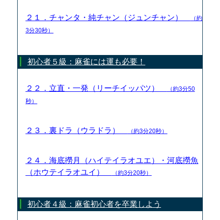
２１．チャンタ・純チャン（ジュンチャン）
（約
3分30秒）
初心者５級：麻雀には運も必要！
２２．立直・一発（リーチイッパツ）
（約3分50
秒）
２３．裏ドラ（ウラドラ）
（約3分20秒）
２４．海底撈月（ハイテイラオユエ）・河底撈魚
（ホウテイラオユイ）
（約3分20秒）
初心者４級：麻雀初心者を卒業しよう