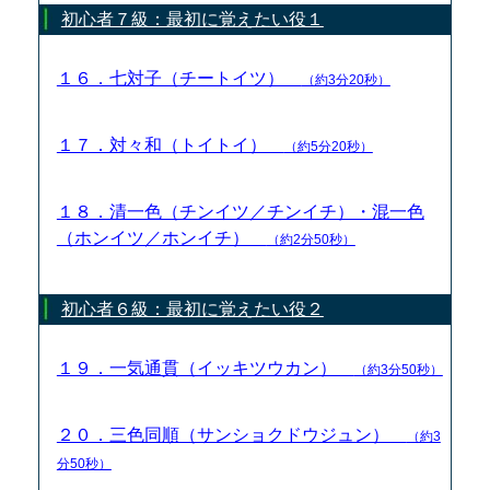
初心者７級：最初に覚えたい役１
１６．七対子（チートイツ）
（約3分20秒）
１７．対々和（トイトイ）
（約5分20秒）
１８．清一色（チンイツ／チンイチ）・混一色
（ホンイツ／ホンイチ）
（約2分50秒）
初心者６級：最初に覚えたい役２
１９．一気通貫（イッキツウカン）
（約3分50秒）
２０．三色同順（サンショクドウジュン）
（約3
分50秒）