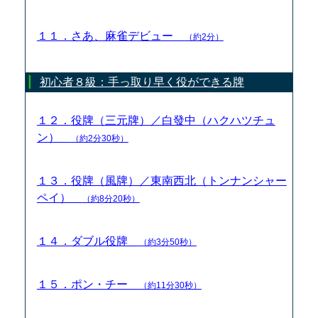
１１．さあ、麻雀デビュー
（約2分）
初心者８級：手っ取り早く役ができる牌
１２．役牌（三元牌）／白發中（ハクハツチュ
ン）
（約2分30秒）
１３．役牌（風牌）／東南西北（トンナンシャー
ペイ）
（約8分20秒）
１４．ダブル役牌
（約3分50秒）
１５．ポン・チー
（約11分30秒）