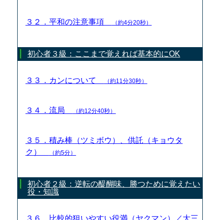
３２．平和の注意事項
（約4分20秒）
初心者３級：ここまで覚えれば基本的にOK
３３．カンについて
（約11分30秒）
３４．流局
（約12分40秒）
３５．積み棒（ツミボウ）、供託（キョウタ
ク）
（約5分）
初心者２級：逆転の醍醐味、勝つために覚えたい
役・知識
３６．比較的狙いやすい役満（ヤクマン）／大三