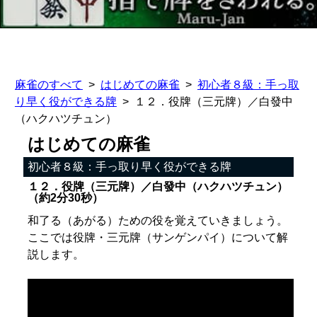
麻雀のすべて
はじめての麻雀
初心者８級：手っ取
り早く役ができる牌
１２．役牌（三元牌）／白發中
（ハクハツチュン）
はじめての麻雀
初心者８級：手っ取り早く役ができる牌
１２．役牌（三元牌）／白發中（ハクハツチュン）
（約2分30秒）
和了る（あがる）ための役を覚えていきましょう。
ここでは役牌・三元牌（サンゲンパイ）について解
説します。