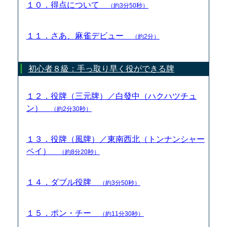
１０．得点について
（約3分50秒）
１１．さあ、麻雀デビュー
（約2分）
初心者８級：手っ取り早く役ができる牌
１２．役牌（三元牌）／白發中（ハクハツチュ
ン）
（約2分30秒）
１３．役牌（風牌）／東南西北（トンナンシャー
ペイ）
（約8分20秒）
１４．ダブル役牌
（約3分50秒）
１５．ポン・チー
（約11分30秒）