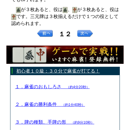
が３枚あると、役は
、
が３枚あると、役は
です。三元牌は３枚揃えるだけで１つの役として
認められます。
１２
初心者１０級：３０分で麻雀が打てる！
１．麻雀のおもしろさ
（約4分20秒）
２．麻雀の勝利条件
（約1分40秒）
３．牌の種類、手牌の形
（約9分10秒）