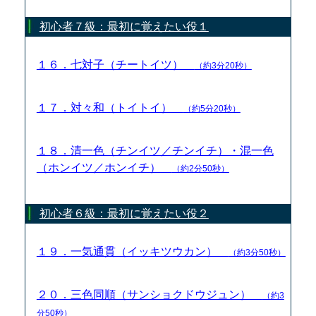
初心者７級：最初に覚えたい役１
１６．七対子（チートイツ）
（約3分20秒）
１７．対々和（トイトイ）
（約5分20秒）
１８．清一色（チンイツ／チンイチ）・混一色
（ホンイツ／ホンイチ）
（約2分50秒）
初心者６級：最初に覚えたい役２
１９．一気通貫（イッキツウカン）
（約3分50秒）
２０．三色同順（サンショクドウジュン）
（約3
分50秒）