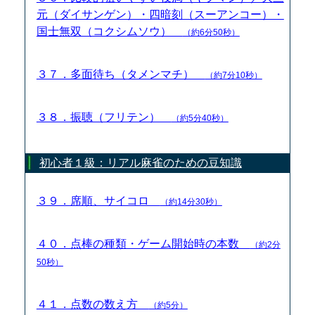
元（ダイサンゲン）・四暗刻（スーアンコー）・
国士無双（コクシムソウ）
（約6分50秒）
３７．多面待ち（タメンマチ）
（約7分10秒）
３８．振聴（フリテン）
（約5分40秒）
初心者１級：リアル麻雀のための豆知識
３９．席順、サイコロ
（約14分30秒）
４０．点棒の種類・ゲーム開始時の本数
（約2分
50秒）
４１．点数の数え方
（約5分）