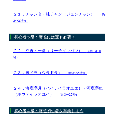
２１．チャンタ・純チャン（ジュンチャン）
（約
3分30秒）
初心者５級：麻雀には運も必要！
２２．立直・一発（リーチイッパツ）
（約3分50
秒）
２３．裏ドラ（ウラドラ）
（約3分20秒）
２４．海底撈月（ハイテイラオユエ）・河底撈魚
（ホウテイラオユイ）
（約3分20秒）
初心者４級：麻雀初心者を卒業しよう