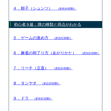
４．順子（シュンツ）
（約4分40秒）
初心者９級：牌の種類と得点がわかる
５．ゲームの進め方
（約3分30秒）
６．麻雀の和了り方（あがりかた）
（約5分30秒）
７．リーチ（立直）
（約5分40秒）
８．タンヤオ
（約2分50秒）
９．ドラ
（約4分10秒）