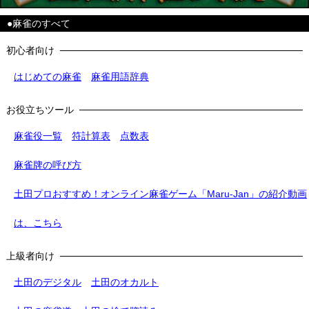
●麻雀のすべて
初心者向け
はじめての麻雀
麻雀用語辞典
お役立ちツール
麻雀役一覧
符計算表
点数表
麻雀牌の呼び方
土田プロおすすめ！オンライン麻雀ゲーム「Maru-Jan」の紹介動画
は、こちら
上級者向け
土田のデジタル
土田のオカルト