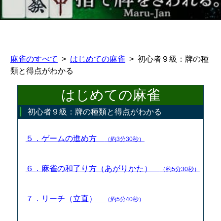
麻雀のすべて
はじめての麻雀
初心者９級：牌の種
類と得点がわかる
はじめての麻雀
初心者９級：牌の種類と得点がわかる
５．ゲームの進め方
（約3分30秒）
６．麻雀の和了り方（あがりかた）
（約5分30秒）
７．リーチ（立直）
（約5分40秒）