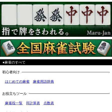
●麻雀のすべて
初心者向け
はじめての麻雀
麻雀用語辞典
お役立ちツール
麻雀役一覧
符計算表
点数表