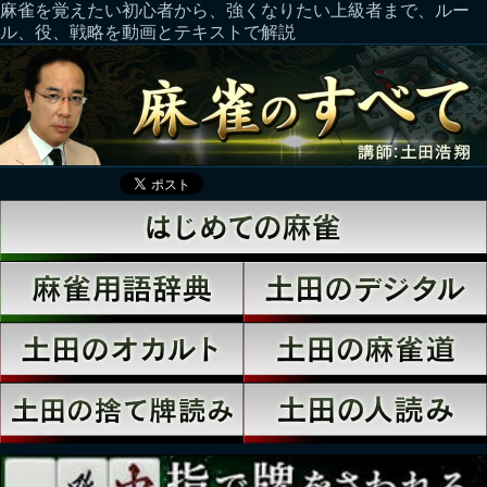
麻雀を覚えたい初心者から、強くなりたい上級者まで、ルー
ル、役、戦略を動画とテキストで解説