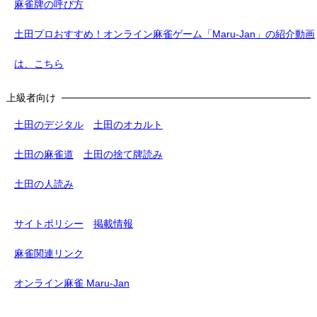
麻雀牌の呼び方
土田プロおすすめ！オンライン麻雀ゲーム「Maru-Jan」の紹介動画
は、こちら
上級者向け
土田のデジタル
土田のオカルト
土田の麻雀道
土田の捨て牌読み
土田の人読み
サイトポリシー
掲載情報
麻雀関連リンク
オンライン麻雀 Maru-Jan