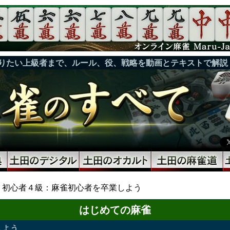
りたい上級者まで、ルール、役、戦略を動画とテキストで解説
初心者４級：麻雀初心者を卒業しよう
はじめての麻雀
しよう