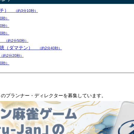
マチ）
（約3分10秒）
10秒）
10秒）
10秒）
）
（約2分50秒）
マ聴（ダマテン）
（約2分40秒）
（約2分20秒）
20秒）
an」のプランナー・ディレクターを募集しています。