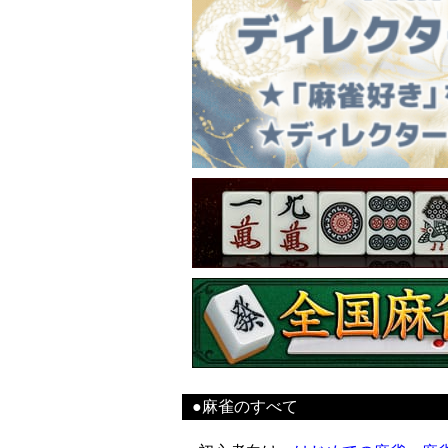
●麻雀のすべて