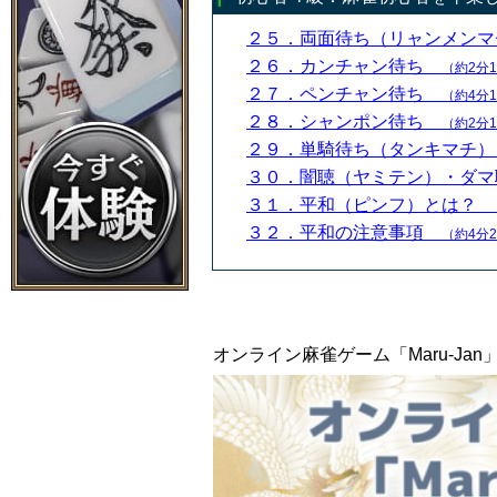
２５．両面待ち（リャンメン
２６．カンチャン待ち
（約2分
２７．ペンチャン待ち
（約4分
２８．シャンポン待ち
（約2分
２９．単騎待ち（タンキマチ
３０．闇聴（ヤミテン）・ダ
３１．平和（ピンフ）とは？
３２．平和の注意事項
（約4分
オンライン麻雀ゲーム「Maru-J