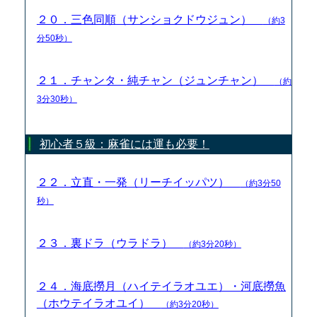
２０．三色同順（サンショクドウジュン）
（約3
分50秒）
２１．チャンタ・純チャン（ジュンチャン）
（約
3分30秒）
初心者５級：麻雀には運も必要！
２２．立直・一発（リーチイッパツ）
（約3分50
秒）
２３．裏ドラ（ウラドラ）
（約3分20秒）
２４．海底撈月（ハイテイラオユエ）・河底撈魚
（ホウテイラオユイ）
（約3分20秒）