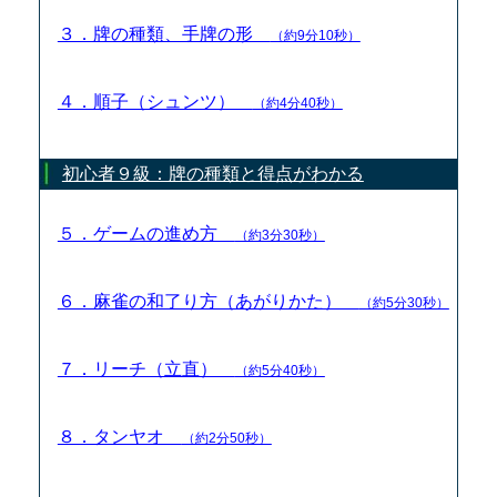
３．牌の種類、手牌の形
（約9分10秒）
４．順子（シュンツ）
（約4分40秒）
初心者９級：牌の種類と得点がわかる
５．ゲームの進め方
（約3分30秒）
６．麻雀の和了り方（あがりかた）
（約5分30秒）
７．リーチ（立直）
（約5分40秒）
８．タンヤオ
（約2分50秒）