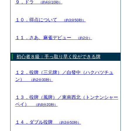
９．ドラ
（約4分10秒）
１０．得点について
（約3分50秒）
１１．さあ、麻雀デビュー
（約2分）
初心者８級：手っ取り早く役ができる牌
１２．役牌（三元牌）／白發中（ハクハツチュ
ン）
（約2分30秒）
１３．役牌（風牌）／東南西北（トンナンシャー
ペイ）
（約8分20秒）
１４．ダブル役牌
（約3分50秒）