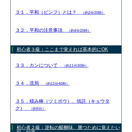
３１．平和（ピンフ）とは？
（約2分20秒）
３２．平和の注意事項
（約4分20秒）
初心者３級：ここまで覚えれば基本的にOK
３３．カンについて
（約11分30秒）
３４．流局
（約12分40秒）
３５．積み棒（ツミボウ）、供託（キョウタ
ク）
（約5分）
初心者２級：逆転の醍醐味、勝つために覚えたい