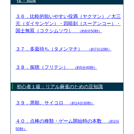
役・知識
３６．比較的狙いやすい役満（ヤクマン）／大三
元（ダイサンゲン）・四暗刻（スーアンコー）・
国士無双（コクシムソウ）
（約6分50秒）
３７．多面待ち（タメンマチ）
（約7分10秒）
３８．振聴（フリテン）
（約5分40秒）
初心者１級：リアル麻雀のための豆知識
３９．席順、サイコロ
（約14分30秒）
４０．点棒の種類・ゲーム開始時の本数
（約2分
50秒）