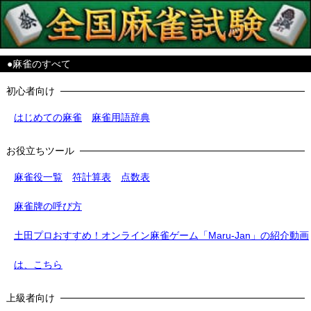
●麻雀のすべて
初心者向け
はじめての麻雀
麻雀用語辞典
お役立ちツール
麻雀役一覧
符計算表
点数表
麻雀牌の呼び方
土田プロおすすめ！オンライン麻雀ゲーム「Maru-Jan」の紹介動画
は、こちら
上級者向け