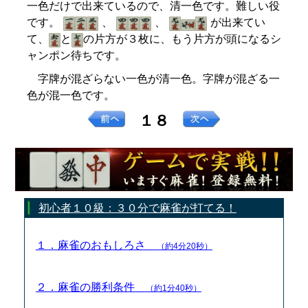
一色だけで出来ているので、清一色です。難しい役
です。
、
、
が出来てい
て、
と
の片方が３枚に、もう片方が頭になるシ
ャンポン待ちです。
字牌が混ざらない一色が清一色。字牌が混ざる一
色が混一色です。
１８
初心者１０級：３０分で麻雀が打てる！
１．麻雀のおもしろさ
（約4分20秒）
２．麻雀の勝利条件
（約1分40秒）