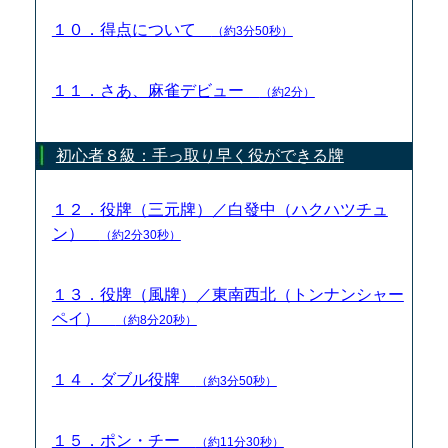
１０．得点について
（約3分50秒）
１１．さあ、麻雀デビュー
（約2分）
初心者８級：手っ取り早く役ができる牌
１２．役牌（三元牌）／白發中（ハクハツチュ
ン）
（約2分30秒）
１３．役牌（風牌）／東南西北（トンナンシャー
ペイ）
（約8分20秒）
１４．ダブル役牌
（約3分50秒）
１５．ポン・チー
（約11分30秒）