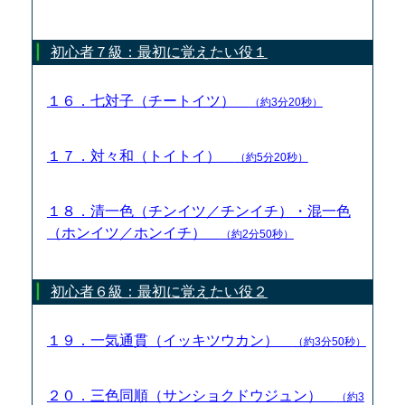
初心者７級：最初に覚えたい役１
１６．七対子（チートイツ）
（約3分20秒）
１７．対々和（トイトイ）
（約5分20秒）
１８．清一色（チンイツ／チンイチ）・混一色
（ホンイツ／ホンイチ）
（約2分50秒）
初心者６級：最初に覚えたい役２
１９．一気通貫（イッキツウカン）
（約3分50秒）
２０．三色同順（サンショクドウジュン）
（約3