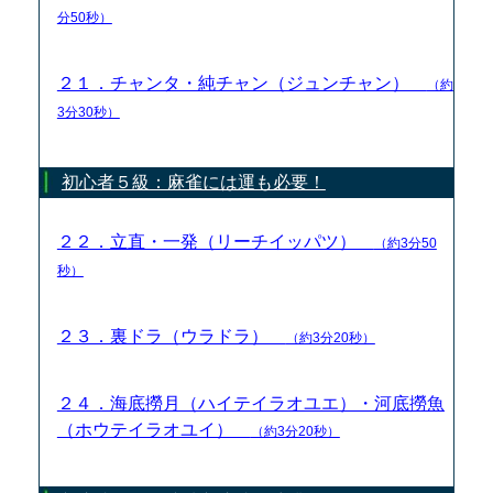
分50秒）
２１．チャンタ・純チャン（ジュンチャン）
（約
3分30秒）
初心者５級：麻雀には運も必要！
２２．立直・一発（リーチイッパツ）
（約3分50
秒）
２３．裏ドラ（ウラドラ）
（約3分20秒）
２４．海底撈月（ハイテイラオユエ）・河底撈魚
（ホウテイラオユイ）
（約3分20秒）