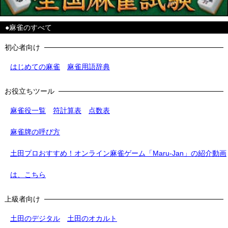
●麻雀のすべて
初心者向け
はじめての麻雀
麻雀用語辞典
お役立ちツール
麻雀役一覧
符計算表
点数表
麻雀牌の呼び方
土田プロおすすめ！オンライン麻雀ゲーム「Maru-Jan」の紹介動画
は、こちら
上級者向け
土田のデジタル
土田のオカルト