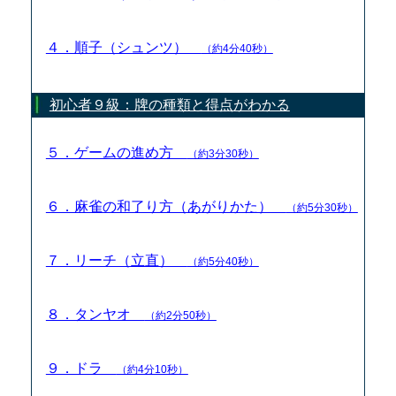
４．順子（シュンツ）
（約4分40秒）
初心者９級：牌の種類と得点がわかる
５．ゲームの進め方
（約3分30秒）
６．麻雀の和了り方（あがりかた）
（約5分30秒）
７．リーチ（立直）
（約5分40秒）
８．タンヤオ
（約2分50秒）
９．ドラ
（約4分10秒）