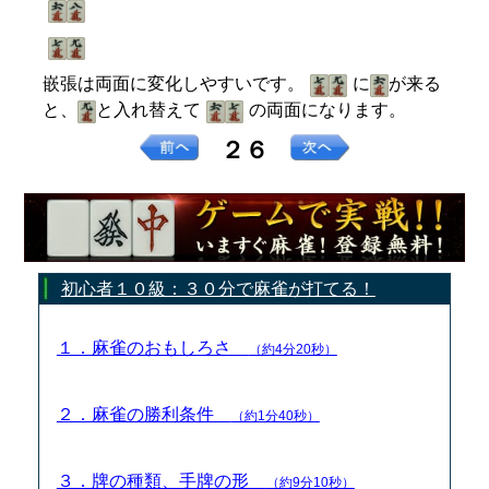
嵌張は両面に変化しやすいです。
に
が来る
と、
と入れ替えて
の両面になります。
２６
初心者１０級：３０分で麻雀が打てる！
１．麻雀のおもしろさ
（約4分20秒）
２．麻雀の勝利条件
（約1分40秒）
３．牌の種類、手牌の形
（約9分10秒）