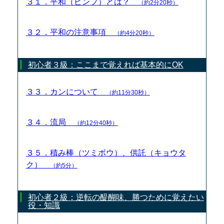
３１．平和（ピンフ）とは？
（約2分20秒）
３２．平和の注意事項
（約4分20秒）
初心者３級：ここまで覚えれば基本的にOK
３３．カンについて
（約11分30秒）
３４．流局
（約12分40秒）
３５．積み棒（ツミボウ）、供託（キョウタ
ク）
（約5分）
初心者２級：逆転の醍醐味、勝つために覚えたい
役・知識