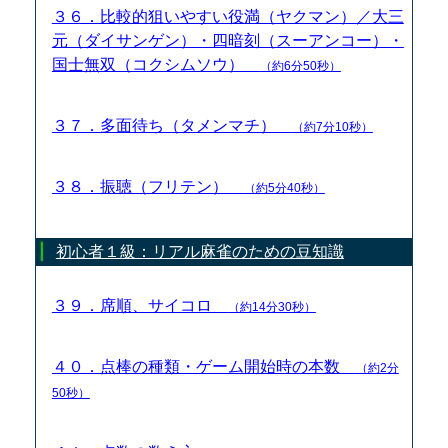
３６．比較的狙いやすい役満（ヤクマン）／大三
元（ダイサンゲン）・四暗刻（スーアンコー）・
国士無双（コクシムソウ）
（約6分50秒）
３７．多面待ち（タメンマチ）
（約7分10秒）
３８．振聴（フリテン）
（約5分40秒）
初心者１級：リアル麻雀のための豆知識
３９．席順、サイコロ
（約14分30秒）
４０．点棒の種類・ゲーム開始時の本数
（約2分
50秒）