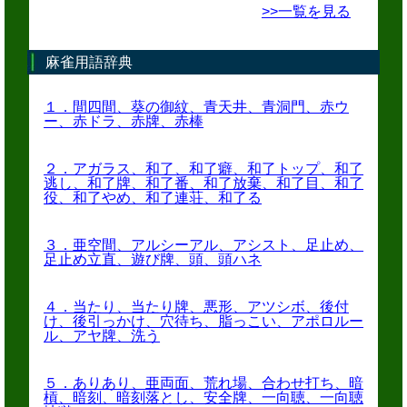
>>一覧を見る
麻雀用語辞典
１．間四間、葵の御紋、青天井、青洞門、赤ウ
ー、赤ドラ、赤牌、赤棒
２．アガラス、和了、和了癖、和了トップ、和了
逃し、和了牌、和了番、和了放棄、和了目、和了
役、和了やめ、和了連荘、和了る
３．亜空間、アルシーアル、アシスト、足止め、
足止め立直、遊び牌、頭、頭ハネ
４．当たり、当たり牌、悪形、アツシボ、後付
け、後引っかけ、穴待ち、脂っこい、アポロルー
ル、アヤ牌、洗う
５．ありあり、亜両面、荒れ場、合わせ打ち、暗
槓、暗刻、暗刻落とし、安全牌、一向聴、一向聴