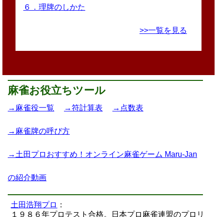
６．理牌のしかた
>>一覧を見る
麻雀お役立ちツール
→麻雀役一覧
→符計算表
→点数表
→麻雀牌の呼び方
→土田プロおすすめ！オンライン麻雀ゲーム Maru-Jan
の紹介動画
土田浩翔プロ
：
１９８６年プロテスト合格。日本プロ麻雀連盟のプロリ