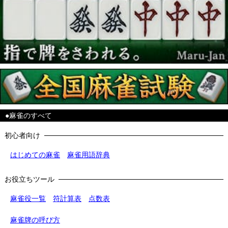
●麻雀のすべて
初心者向け
はじめての麻雀
麻雀用語辞典
お役立ちツール
麻雀役一覧
符計算表
点数表
麻雀牌の呼び方