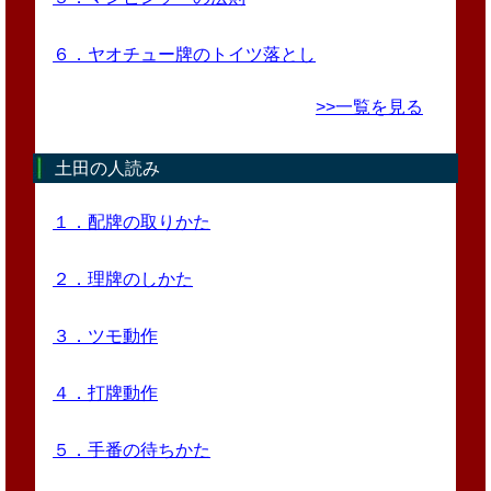
６．ヤオチュー牌のトイツ落とし
>>一覧を見る
土田の人読み
１．配牌の取りかた
２．理牌のしかた
３．ツモ動作
４．打牌動作
５．手番の待ちかた