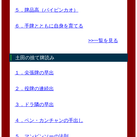
５．牌品高（パイピンカオ）
６．手牌とともに自身を育てる
>>一覧を見る
土田の捨て牌読み
１．尖張牌の早出
２．役牌の連続出
３．ドラ隣の早出
４．ペン・カンチャンの手出し
５．マンピンソーの法則