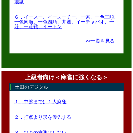
地獄
６．イースー、イースーチー、一索、一色三順、
一色同順、一色四順、井圏、イーチャパオ、一
荘、一荘戦、イートン
>>一覧を見る
上級者向け＜麻雀に強くなる＞
土田のデジタル
１．中盤までは１人麻雀
２．打点より形を優先する
３．ツキの推測はしない