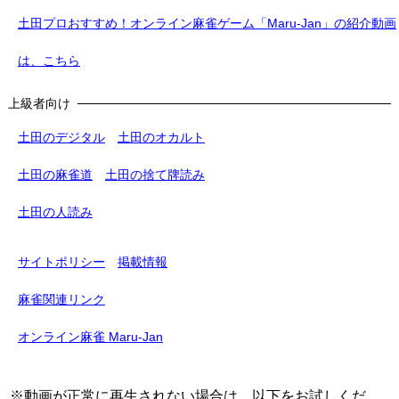
土田プロおすすめ！オンライン麻雀ゲーム「Maru-Jan」の紹介動画
は、こちら
上級者向け
土田のデジタル
土田のオカルト
土田の麻雀道
土田の捨て牌読み
土田の人読み
サイトポリシー
掲載情報
麻雀関連リンク
オンライン麻雀 Maru-Jan
※動画が正常に再生されない場合は、以下をお試しくだ