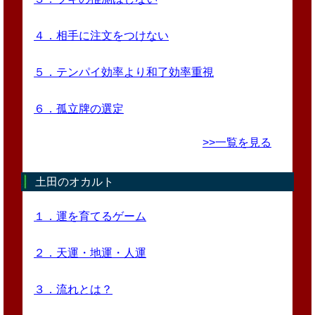
４．相手に注文をつけない
５．テンパイ効率より和了効率重視
６．孤立牌の選定
>>一覧を見る
土田のオカルト
１．運を育てるゲーム
２．天運・地運・人運
３．流れとは？