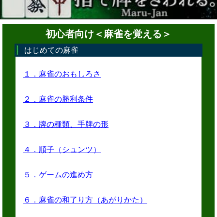
初心者向け＜麻雀を覚える＞
はじめての麻雀
１．麻雀のおもしろさ
２．麻雀の勝利条件
３．牌の種類、手牌の形
４．順子（シュンツ）
５．ゲームの進め方
６．麻雀の和了り方（あがりかた）