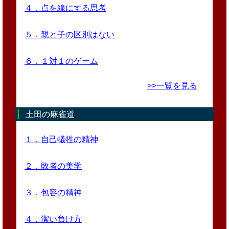
４．点を線にする思考
５．親と子の区別はない
６．１対１のゲーム
>>一覧を見る
土田の麻雀道
１．自己犠牲の精神
２．敗者の美学
３．包容の精神
４．潔い負け方