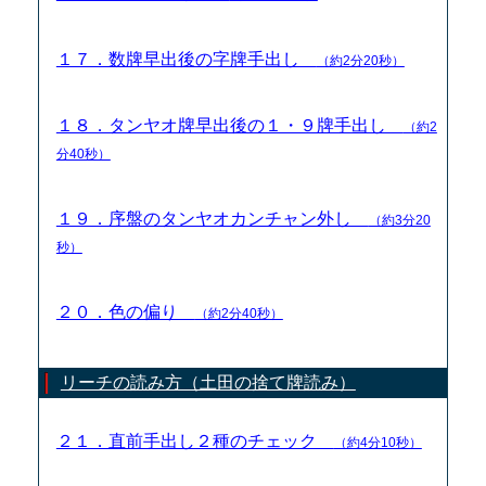
１７．数牌早出後の字牌手出し
（約2分20秒）
１８．タンヤオ牌早出後の１・９牌手出し
（約2
分40秒）
１９．序盤のタンヤオカンチャン外し
（約3分20
秒）
２０．色の偏り
（約2分40秒）
リーチの読み方（土田の捨て牌読み）
２１．直前手出し２種のチェック
（約4分10秒）