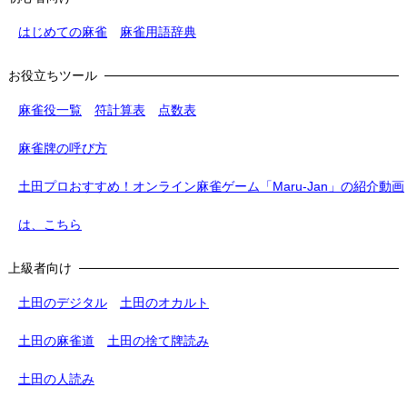
はじめての麻雀
麻雀用語辞典
お役立ちツール
麻雀役一覧
符計算表
点数表
麻雀牌の呼び方
土田プロおすすめ！オンライン麻雀ゲーム「Maru-Jan」の紹介動画
は、こちら
上級者向け
土田のデジタル
土田のオカルト
土田の麻雀道
土田の捨て牌読み
土田の人読み