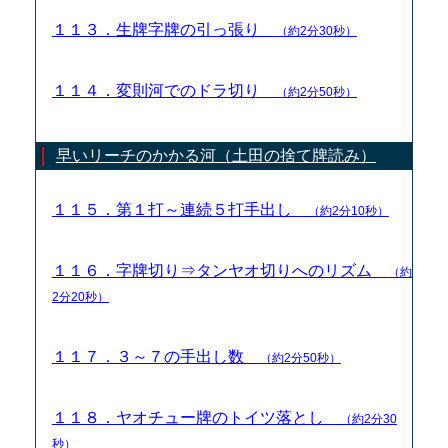
１１３．生牌字牌の引っ張り
（約2分30秒）
１１４．変則河でのドラ切り
（約2分50秒）
早いリーチのかかる河（土田の捨て牌読み）
１１５．第１打～連続５打手出し
（約2分10秒）
１１６．字牌切り⇒タンヤオ切りへのリズム
（約
2分20秒）
１１７．３～７の手出し数
（約2分50秒）
１１８．ヤオチュー牌のトイツ落とし
（約2分30
秒）