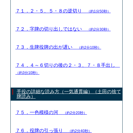
７１．２・５、５・８の逆切り
（約1分50秒）
７２．字牌の切り出しではない
（約2分30秒）
７３．生牌役牌の出が遅い
（約2分10秒）
７４．４～６切りの後の２・３、７・８手出し
（約3分10秒）
手役の詳細な読み方（一気通貫編）（土田の捨て
牌読み）
７５．一色模様の河
（約2分20秒）
７６．役牌の引っ張り
（約2分40秒）