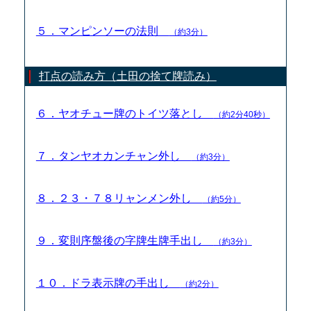
５．マンピンソーの法則
（約3分）
打点の読み方（土田の捨て牌読み）
６．ヤオチュー牌のトイツ落とし
（約2分40秒）
７．タンヤオカンチャン外し
（約3分）
８．２３・７８リャンメン外し
（約5分）
９．変則序盤後の字牌生牌手出し
（約3分）
１０．ドラ表示牌の手出し
（約2分）