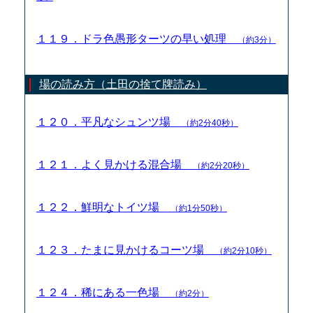
１１９．ドラ色愚形ターツの早い処理
（約3分）
場の読み方（土田の捨て牌読み）
１２０．平凡なシュンツ場
（約2分40秒）
１２１．よく見かける混合場
（約2分20秒）
１２２．鮮明なトイツ場
（約1分50秒）
１２３．たまに見かけるコーツ場
（約2分10秒）
１２４．稀にある一色場
（約2分）