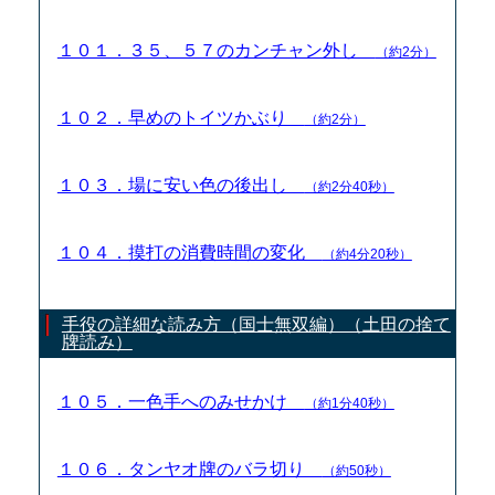
１０１．３５、５７のカンチャン外し
（約2分）
１０２．早めのトイツかぶり
（約2分）
１０３．場に安い色の後出し
（約2分40秒）
１０４．摸打の消費時間の変化
（約4分20秒）
手役の詳細な読み方（国士無双編）（土田の捨て
牌読み）
１０５．一色手へのみせかけ
（約1分40秒）
１０６．タンヤオ牌のバラ切り
（約50秒）