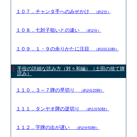
１０７．チャンタ手へのみせかけ
（約2分）
１０８．七対子狙いとの違い
（約2分）
１０９．１・９の余りかたに注目
（約3分10秒）
手役の詳細な読み方（対々和編）（土田の捨て牌
読み）
１１０．３～７牌の早切り
（約2分20秒）
１１１．タンヤオ牌の逆切り
（約1分50秒）
１１２．字牌の出が遅い
（約2分50秒）