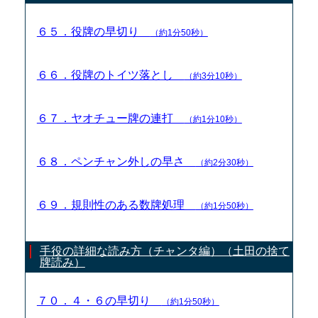
６５．役牌の早切り
（約1分50秒）
６６．役牌のトイツ落とし
（約3分10秒）
６７．ヤオチュー牌の連打
（約1分10秒）
６８．ペンチャン外しの早さ
（約2分30秒）
６９．規則性のある数牌処理
（約1分50秒）
手役の詳細な読み方（チャンタ編）（土田の捨て
牌読み）
７０．４・６の早切り
（約1分50秒）