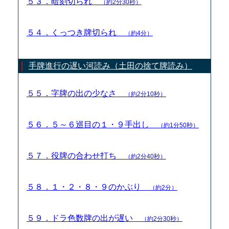
５３．暗刻切られ
（約2分30秒）
５４．くっつき牌切られ
（約4分）
手牌進行の遅い河読み（土田の捨て牌読み）
５５．字牌の出の少なさ
（約2分10秒）
５６．５～６巡目の１・９手出し
（約1分50秒）
５７．役牌の合わせ打ち
（約2分40秒）
５８．１・２・８・９のかぶり
（約2分）
５９．ドラ色数牌の出が遅い
（約2分30秒）