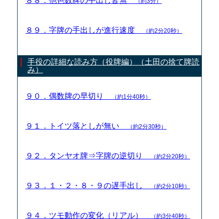
８８．他色数牌の手出し皆無
（約3分）
８９．字牌の手出しが進行速度
（約2分20秒）
手役の詳細な読み方（役牌編）（土田の捨て牌読
み）
９０．偶数牌の早切り
（約1分40秒）
９１．トイツ落としが無い
（約2分30秒）
９２．タンヤオ牌⇒字牌の逆切り
（約2分20秒）
９３．１・２・８・９の遅手出し
（約2分10秒）
９４．ツモ動作の変化（リアル）
（約3分40秒）