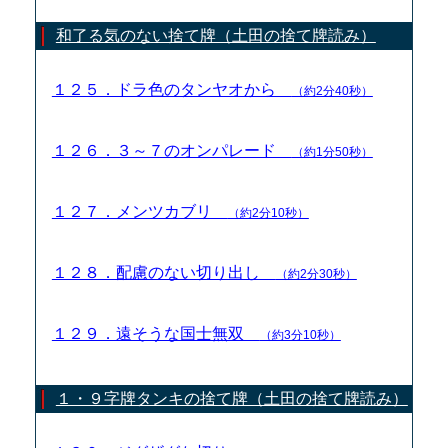
和了る気のない捨て牌（土田の捨て牌読み）
１２５．ドラ色のタンヤオから
（約2分40秒）
１２６．３～７のオンパレード
（約1分50秒）
１２７．メンツカブリ
（約2分10秒）
１２８．配慮のない切り出し
（約2分30秒）
１２９．遠そうな国士無双
（約3分10秒）
１・９字牌タンキの捨て牌（土田の捨て牌読み）