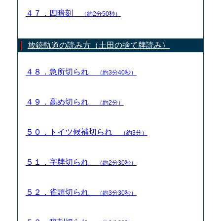
４７．四暗刻
（約2分50秒）
放銃軌道の読み方（土田の捨て牌読み）
４８．急所切られ
（約3分40秒）
４９．高め切られ
（約2分）
５０．トイツ候補切られ
（約3分）
５１．字牌切られ
（約2分30秒）
５２．雀頭切られ
（約3分30秒）