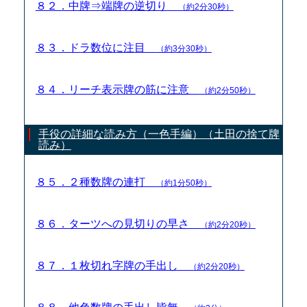
８２．中牌⇒端牌の逆切り
（約2分30秒）
８３．ドラ数位に注目
（約3分30秒）
８４．リーチ表示牌の筋に注意
（約2分50秒）
手役の詳細な読み方（一色手編）（土田の捨て牌
読み）
８５．２種数牌の連打
（約1分50秒）
８６．ターツへの見切りの早さ
（約2分20秒）
８７．１枚切れ字牌の手出し
（約2分20秒）