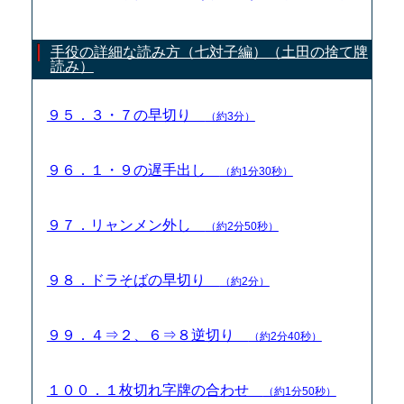
手役の詳細な読み方（七対子編）（土田の捨て牌
読み）
９５．３・７の早切り
（約3分）
９６．１・９の遅手出し
（約1分30秒）
９７．リャンメン外し
（約2分50秒）
９８．ドラそばの早切り
（約2分）
９９．４⇒２、６⇒８逆切り
（約2分40秒）
１００．１枚切れ字牌の合わせ
（約1分50秒）