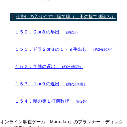
仕掛けの入りやすい捨て牌（土田の捨て牌読み）
１５０．２or８の早出
（約2分）
１５１．ドラ２or８の１・９手出し
（約2分20秒）
１５２．字牌の遅出
（約2分50秒）
１５３．１or９の遅出
（約2分10秒）
１５４．親の第１打偶数牌
（約2分）
オンライン麻雀ゲーム「Maru-Jan」のプランナー・ディレク