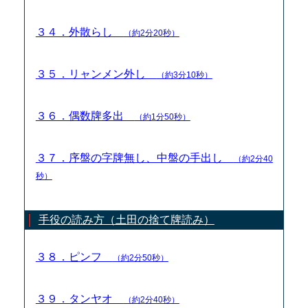
３４．外散らし
（約2分20秒）
３５．リャンメン外し
（約3分10秒）
３６．偶数牌多出
（約1分50秒）
３７．序盤の字牌無し、中盤の手出し
（約2分40
秒）
手役の読み方（土田の捨て牌読み）
３８．ピンフ
（約2分50秒）
３９．タンヤオ
（約2分40秒）