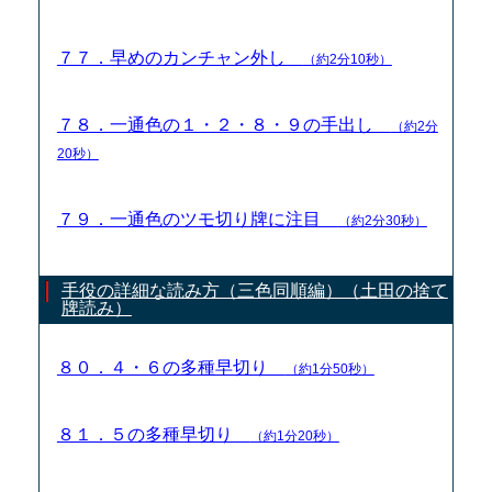
７７．早めのカンチャン外し
（約2分10秒）
７８．一通色の１・２・８・９の手出し
（約2分
20秒）
７９．一通色のツモ切り牌に注目
（約2分30秒）
手役の詳細な読み方（三色同順編）（土田の捨て
牌読み）
８０．４・６の多種早切り
（約1分50秒）
８１．５の多種早切り
（約1分20秒）