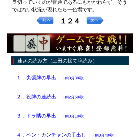
ラ切っていくのが普通であるにもかかわらず、そう
ではない状況が現れたら一色場です。
１２４
速さの読み方（土田の捨て牌読み）
１．尖張牌の早出
（約3分30秒）
２．役牌の連続出
（約2分50秒）
３．ドラ隣の早出
（約3分10秒）
４．ペン・カンチャンの手出し
（約3分40秒）