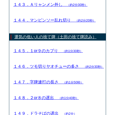
１４３．Ａリャンメン外し
（約2分30秒）
１４４．マンピンソー乱れ切り
（約2分20秒）
運気の低い人の捨て牌（土田の捨て牌読み）
１４５．１or９のカブり
（約1分30秒）
１４６．ツモ切りヤオチューの多さ
（約2分30秒）
１４７．字牌連打の長さ
（約1分50秒）
１４８．２or８の遅出
（約1分40秒）
１４９．ドラそばの遅出
（約2分）