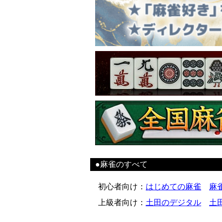
●麻雀のすべて
初心者向け
：
はじめての麻雀
麻
上級者向け
：
土田のデジタル
土