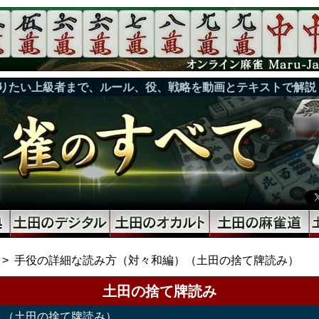
りたい上級者まで、ルール、役、戦略を動画とテキストで解説
手役の詳細な読み方（対々和編）（土田の捨て牌読み）
土田の捨て牌読み
）（土田の捨て牌読み）