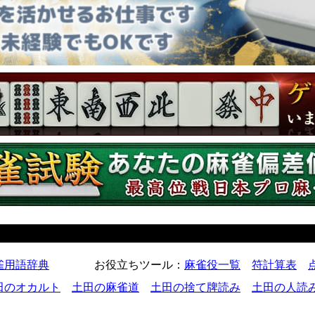
雀用語辞典
お役立ちツール
：
麻雀役一覧
符計算表
田のオカルト
土田の麻雀道
土田の捨て牌読み
土田の人読