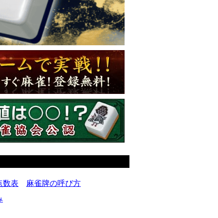
点数表
麻雀牌の呼び方
み