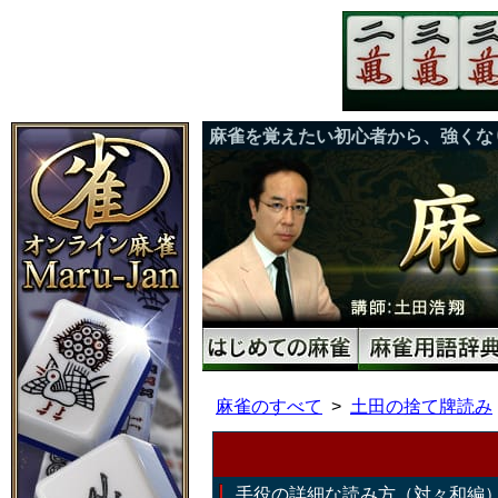
麻雀を覚えたい初心者から、強くな
麻雀のすべて
土田の捨て牌読み
手役の詳細な読み方（対々和編