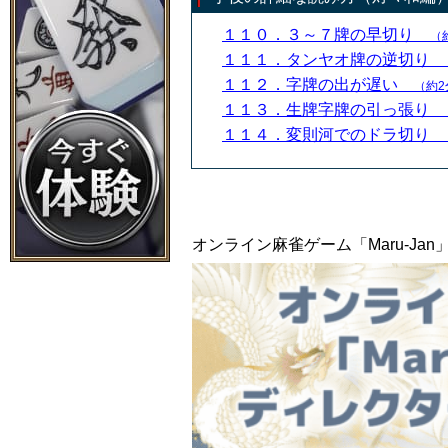
１１０．３～７牌の早切り
（
１１１．タンヤオ牌の逆切り
１１２．字牌の出が遅い
（約2
１１３．生牌字牌の引っ張り
１１４．変則河でのドラ切り
オンライン麻雀ゲーム「Maru-J