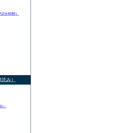
約2分40秒）
牌読み）
分）