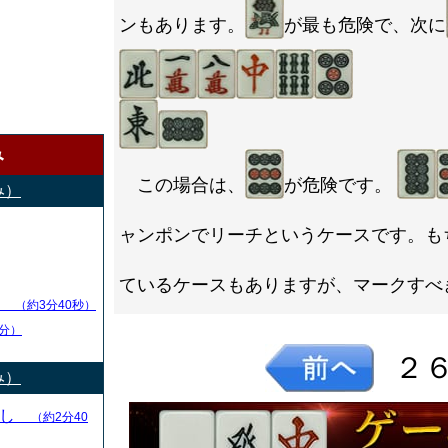
ンもあります。
が最も危険で、次に
み
この場合は、
が危険です。
み）
ャンポンでリーチというケースです。も
ているケースもありますが、マークすべ
し
（約3分40秒）
分）
２
み）
とし
（約2分40