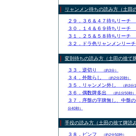
リャンメン待ちの読み方（土田
２９．３６＆４７待ちリーチ
３０．１４＆６９待ちリーチ
３１．２５＆５８待ちリーチ
３２．ドラ色リャンメンリー
変則待ちの読み方（土田の捨て
３３．逆切り
（約3分）
３４．外散らし
（約2分20秒）
３５．リャンメン外し
（約3分
３６．偶数牌多出
（約1分50秒）
３７．序盤の字牌無し、中盤
分40秒）
手役の読み方（土田の捨て牌読
３８．ピンフ
（約2分50秒）