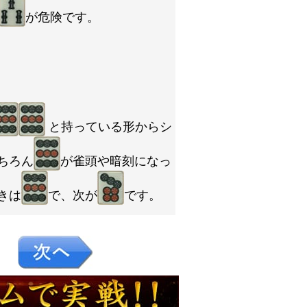
が危険です。
と持っている形からシ
ちろん
が雀頭や暗刻になっ
きは
で、次が
です。
６