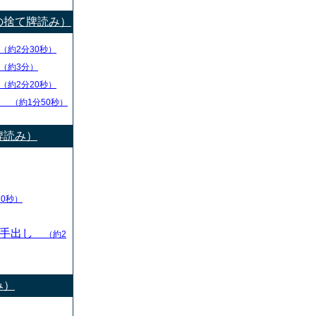
の捨て牌読み）
（約2分30秒）
（約3分）
（約2分20秒）
チ
（約1分50秒）
牌読み）
10秒）
の手出し
（約2
み）