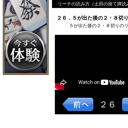
リーチの読み方（土田の捨て牌読
２６．５が出た後の２・８切り
５が出た後の２・８切りの
２６