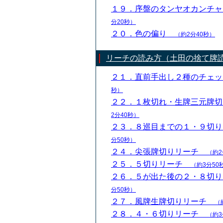
１９．序盤のタンヤオカンチ
分20秒）
２０．色の偏り
（約2分40秒）
リーチの読み方（土田の捨て牌
２１．直前手出し２種のチェ
秒）
２２．１枚切れ・生牌三元牌
2分40秒）
２３．８巡目までの１・９切
分50秒）
２４．尖張牌切りリーチ
（約2
２５．５切りリーチ
（約3分50
２６．５が出た後の２・８切
分50秒）
２７．風牌生牌切りリーチ
（
２８．４・６切りリーチ
（約3