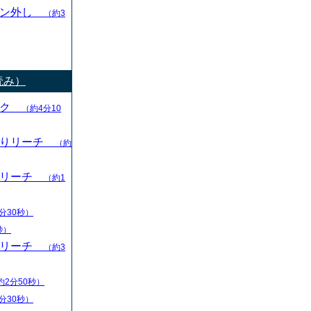
ャン外し
（約3
読み）
ック
（約4分10
切りリーチ
（約
りリーチ
（約1
分30秒）
秒）
りリーチ
（約3
約2分50秒）
分30秒）