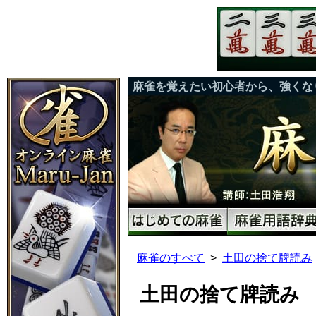
麻雀を覚えたい初心者から、強くな
麻雀のすべて
土田の捨て牌読み
土田の捨て牌読み