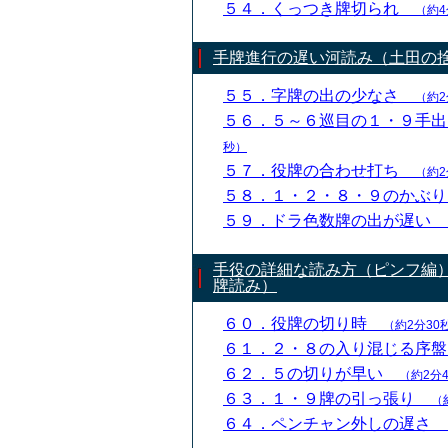
５４．くっつき牌切られ
（約4
手牌進行の遅い河読み（土田の
５５．字牌の出の少なさ
（約2
５６．５～６巡目の１・９手
秒）
５７．役牌の合わせ打ち
（約2
５８．１・２・８・９のかぶ
５９．ドラ色数牌の出が遅い
手役の詳細な読み方（ピンフ編
牌読み）
６０．役牌の切り時
（約2分30
６１．２・８の入り混じる序
６２．５の切りが早い
（約2分
６３．１・９牌の引っ張り
（
６４．ペンチャン外しの遅さ