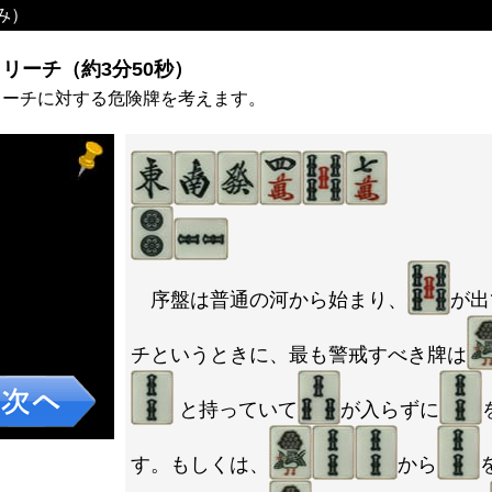
み）
リーチ（約3分50秒）
リーチに対する危険牌を考えます。
序盤は普通の河から始まり、
が出
チというときに、最も警戒すべき牌は
と持っていて
が入らずに
す。もしくは、
から