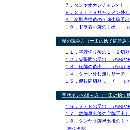
７．タンヤオカンチャン外し
８．２３・７８リャンメン外
９．変則序盤後の字牌生牌手
１０．ドラ表示牌の手出し
（
親の読み方（土田の捨て牌読み
１１．字牌切り後の１・９切
１２．尖張牌の早出
（約2分30
１３．役牌の後出し
（約3分10
１４．ターツ外し無しリーチ
１５．偶数牌切りリーチ
（約4
字牌ポンの読み方（土田の捨て
１６．２・８の早出
（約2分50
１７．数牌早出後の字牌手出
１８．タンヤオ牌早出後の１
（約2分40秒）