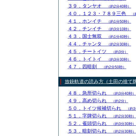
３９．タンヤオ
（約2分40秒）
４０．１２３・７８９三色
（
４１．ホンイチ
（約1分50秒）
４２．チンイチ
（約3分10秒）
４３．国士無双
（約1分40秒）
４４．チャンタ
（約2分30秒）
４５．チートイツ
（約3分）
４６．トイトイ
（約3分30秒）
４７．四暗刻
（約2分50秒）
放銃軌道の読み方（土田の捨て
４８．急所切られ
（約3分40秒）
４９．高め切られ
（約2分）
５０．トイツ候補切られ
（約3
５１．字牌切られ
（約2分30秒）
５２．雀頭切られ
（約3分30秒）
５３．暗刻切られ
（約2分30秒）