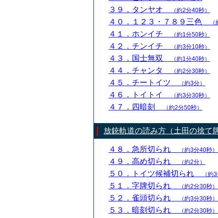
３９．タンヤオ
（約2分40秒）
４０．１２３・７８９三色
（
４１．ホンイチ
（約1分50秒）
４２．チンイチ
（約3分10秒）
４３．国士無双
（約1分40秒）
４４．チャンタ
（約2分30秒）
４５．チートイツ
（約3分）
４６．トイトイ
（約3分30秒）
４７．四暗刻
（約2分50秒）
放銃軌道の読み方（土田の捨て
４８．急所切られ
（約3分40秒）
４９．高め切られ
（約2分）
５０．トイツ候補切られ
（約3
５１．字牌切られ
（約2分30秒）
５２．雀頭切られ
（約3分30秒）
５３．暗刻切られ
（約2分30秒）