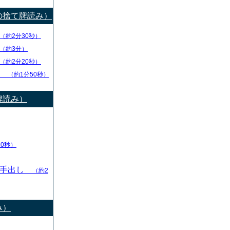
の捨て牌読み）
（約2分30秒）
（約3分）
（約2分20秒）
チ
（約1分50秒）
牌読み）
10秒）
の手出し
（約2
み）