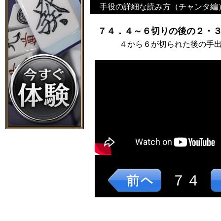
手役の詳細な読み方（チャンタ編
７４．４～６切りの後の２・３
４から６が切られた後の手
７４