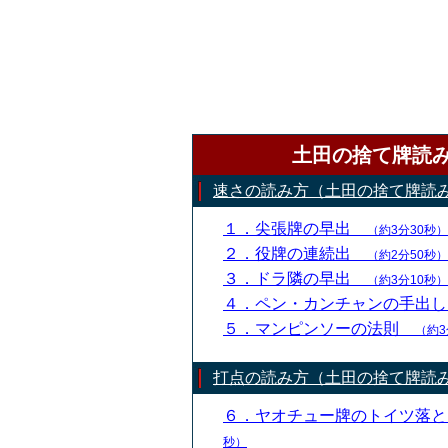
土田の捨て牌読
速さの読み方（土田の捨て牌読
１．尖張牌の早出
（約3分30秒）
２．役牌の連続出
（約2分50秒）
３．ドラ隣の早出
（約3分10秒）
４．ペン・カンチャンの手出
５．マンピンソーの法則
（約3
打点の読み方（土田の捨て牌読
６．ヤオチュー牌のトイツ落
秒）