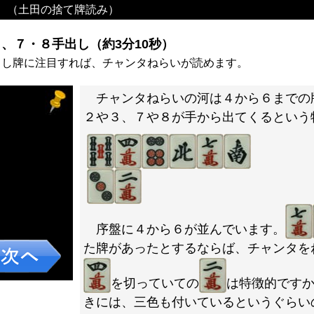
）（土田の捨て牌読み）
、７・８手出し（約3分10秒）
出し牌に注目すれば、チャンタねらいが読めます。
チャンタねらいの河は４から６までの
２や３、７や８が手から出てくるという
序盤に４から６が並んでいます。
た牌があったとするならば、チャンタを
を切っていての
は特徴的です
きには、三色も付いているというぐらい