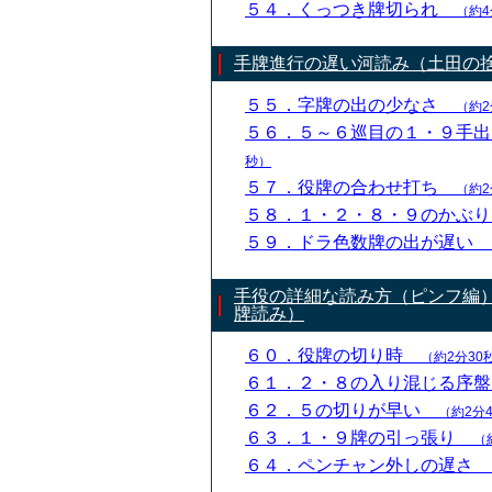
５４．くっつき牌切られ
（約4
手牌進行の遅い河読み（土田の
５５．字牌の出の少なさ
（約2
５６．５～６巡目の１・９手
秒）
５７．役牌の合わせ打ち
（約2
５８．１・２・８・９のかぶ
５９．ドラ色数牌の出が遅い
手役の詳細な読み方（ピンフ編
牌読み）
６０．役牌の切り時
（約2分30
６１．２・８の入り混じる序
６２．５の切りが早い
（約2分
６３．１・９牌の引っ張り
（
６４．ペンチャン外しの遅さ