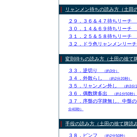
リャンメン待ちの読み方（土田
２９．３６＆４７待ちリーチ
３０．１４＆６９待ちリーチ
３１．２５＆５８待ちリーチ
３２．ドラ色リャンメンリー
変則待ちの読み方（土田の捨て
３３．逆切り
（約3分）
３４．外散らし
（約2分20秒）
３５．リャンメン外し
（約3分
３６．偶数牌多出
（約1分50秒）
３７．序盤の字牌無し、中盤
分40秒）
手役の読み方（土田の捨て牌読
３８．ピンフ
（約2分50秒）