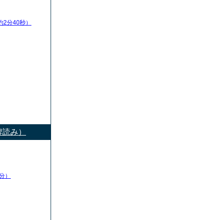
約2分40秒）
牌読み）
分）