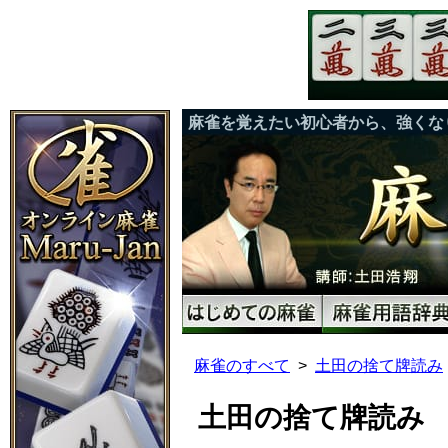
麻雀を覚えたい初心者から、強くな
麻雀のすべて
土田の捨て牌読み
土田の捨て牌読み