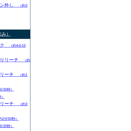
ャン外し
（約3
読み）
ック
（約4分10
切りリーチ
（約
りリーチ
（約1
分30秒）
秒）
りリーチ
（約3
約2分50秒）
分30秒）