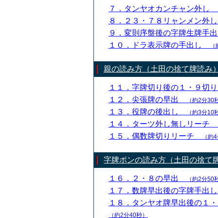
７．タンヤオカンチャン外し
８．２３・７８リャンメン外
９．変則序盤後の字牌生牌手
１０．ドラ表示牌の手出し
（
親の読み方（土田の捨て牌読み
１１．字牌切り後の１・９切
１２．尖張牌の早出
（約2分30
１３．役牌の後出し
（約3分10
１４．ターツ外し無しリーチ
１５．偶数牌切りリーチ
（約4
字牌ポンの読み方（土田の捨て
１６．２・８の早出
（約2分50
１７．数牌早出後の字牌手出
１８．タンヤオ牌早出後の１
（約2分40秒）