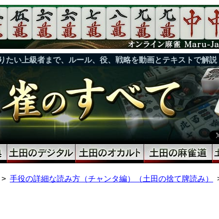
りたい上級者まで、ルール、役、戦略を動画とテキストで解説
手役の詳細な読み方（チャンタ編）（土田の捨て牌読み）