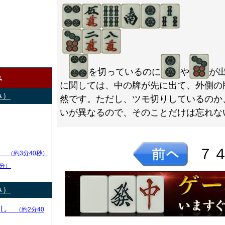
を切っているのに
や
が
み
に関しては、中の牌が先に出て、外側の
み）
然です。ただし、ツモ切りしているのか
いが異なるので、そのことだけは忘れな
７
し
（約3分40秒）
分）
み）
とし
（約2分40