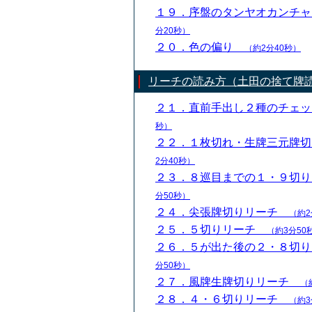
１９．序盤のタンヤオカンチ
分20秒）
２０．色の偏り
（約2分40秒）
リーチの読み方（土田の捨て牌
２１．直前手出し２種のチェ
秒）
２２．１枚切れ・生牌三元牌
2分40秒）
２３．８巡目までの１・９切
分50秒）
２４．尖張牌切りリーチ
（約2
２５．５切りリーチ
（約3分50
２６．５が出た後の２・８切
分50秒）
２７．風牌生牌切りリーチ
（
２８．４・６切りリーチ
（約3