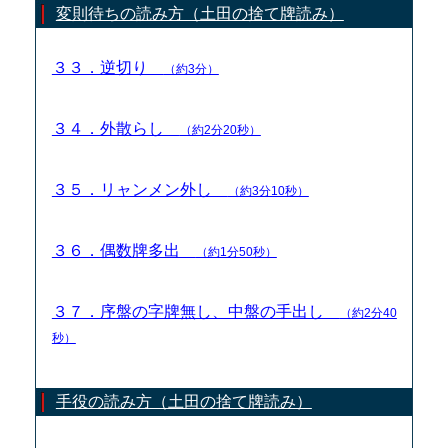
変則待ちの読み方（土田の捨て牌読み）
３３．逆切り
（約3分）
３４．外散らし
（約2分20秒）
３５．リャンメン外し
（約3分10秒）
３６．偶数牌多出
（約1分50秒）
３７．序盤の字牌無し、中盤の手出し
（約2分40
秒）
手役の読み方（土田の捨て牌読み）