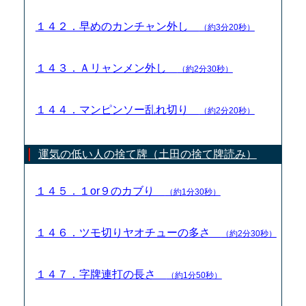
１４２．早めのカンチャン外し
（約3分20秒）
１４３．Ａリャンメン外し
（約2分30秒）
１４４．マンピンソー乱れ切り
（約2分20秒）
運気の低い人の捨て牌（土田の捨て牌読み）
１４５．１or９のカブり
（約1分30秒）
１４６．ツモ切りヤオチューの多さ
（約2分30秒）
１４７．字牌連打の長さ
（約1分50秒）