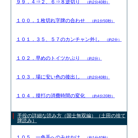
９９．４⇒２、６⇒８逆切り
（約2分40秒）
１００．１枚切れ字牌の合わせ
（約1分50秒）
１０１．３５、５７のカンチャン外し
（約2分）
１０２．早めのトイツかぶり
（約2分）
１０３．場に安い色の後出し
（約2分40秒）
１０４．摸打の消費時間の変化
（約4分20秒）
手役の詳細な読み方（国士無双編）（土田の捨て
牌読み）
１０５．一色手へのみせかけ
（約1分40秒）