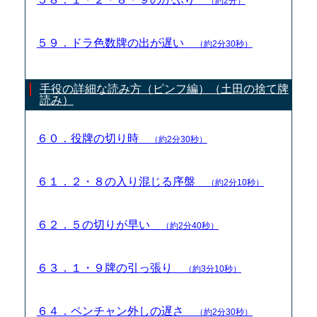
（約2分）
５９．ドラ色数牌の出が遅い
（約2分30秒）
手役の詳細な読み方（ピンフ編）（土田の捨て牌
読み）
６０．役牌の切り時
（約2分30秒）
６１．２・８の入り混じる序盤
（約2分10秒）
６２．５の切りが早い
（約2分40秒）
６３．１・９牌の引っ張り
（約3分10秒）
６４．ペンチャン外しの遅さ
（約2分30秒）