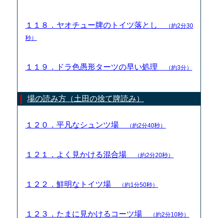
１１８．ヤオチュー牌のトイツ落とし
（約2分30
秒）
１１９．ドラ色愚形ターツの早い処理
（約3分）
場の読み方（土田の捨て牌読み）
１２０．平凡なシュンツ場
（約2分40秒）
１２１．よく見かける混合場
（約2分20秒）
１２２．鮮明なトイツ場
（約1分50秒）
１２３．たまに見かけるコーツ場
（約2分10秒）