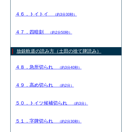
４６．トイトイ
（約3分30秒）
４７．四暗刻
（約2分50秒）
放銃軌道の読み方（土田の捨て牌読み）
４８．急所切られ
（約3分40秒）
４９．高め切られ
（約2分）
５０．トイツ候補切られ
（約3分）
５１．字牌切られ
（約2分30秒）