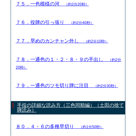
７５．一色模様の河
（約2分20秒）
７６．役牌の引っ張り
（約2分40秒）
７７．早めのカンチャン外し
（約2分10秒）
７８．一通色の１・２・８・９の手出し
（約2分
20秒）
７９．一通色のツモ切り牌に注目
（約2分30秒）
手役の詳細な読み方（三色同順編）（土田の捨て
牌読み）
８０．４・６の多種早切り
（約1分50秒）