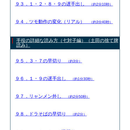
９３．１・２・８・９の遅手出し
（約2分10秒）
９４．ツモ動作の変化（リアル）
（約3分40秒）
手役の詳細な読み方（七対子編）（土田の捨て牌
読み）
９５．３・７の早切り
（約3分）
９６．１・９の遅手出し
（約1分30秒）
９７．リャンメン外し
（約2分50秒）
９８．ドラそばの早切り
（約2分）