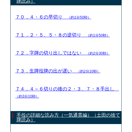
牌読み）
７０．４・６の早切り
（約1分50秒）
７１．２・５、５・８の逆切り
（約1分50秒）
７２．字牌の切り出しではない
（約2分30秒）
７３．生牌役牌の出が遅い
（約2分10秒）
７４．４～６切りの後の２・３、７・８手出し
（約3分10秒）
手役の詳細な読み方（一気通貫編）（土田の捨て
牌読み）