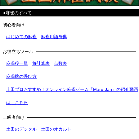
●麻雀のすべて
初心者向け
はじめての麻雀
麻雀用語辞典
お役立ちツール
麻雀役一覧
符計算表
点数表
麻雀牌の呼び方
土田プロおすすめ！オンライン麻雀ゲーム「Maru-Jan」の紹介動画
は、こちら
上級者向け
土田のデジタル
土田のオカルト