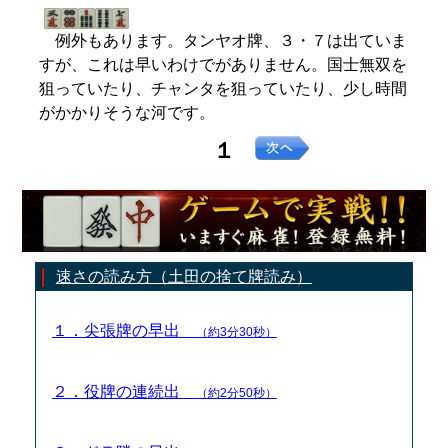
例外もあります。タンヤオ牌、３・７は出ていま
すが、これは早いわけでがありません。国士無双を
狙っていたり、チャンタを狙っていたり、少し時間
がかかりそうな河です。
１
速さの読み方（土田の捨て牌読み）
１．尖張牌の早出
（約3分30秒）
２．役牌の連続出
（約2分50秒）