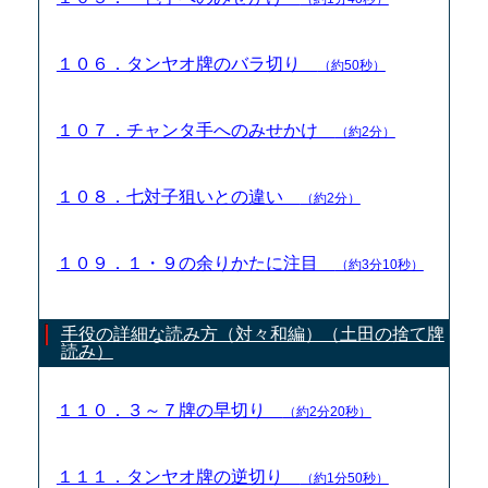
１０６．タンヤオ牌のバラ切り
（約50秒）
１０７．チャンタ手へのみせかけ
（約2分）
１０８．七対子狙いとの違い
（約2分）
１０９．１・９の余りかたに注目
（約3分10秒）
手役の詳細な読み方（対々和編）（土田の捨て牌
読み）
１１０．３～７牌の早切り
（約2分20秒）
１１１．タンヤオ牌の逆切り
（約1分50秒）