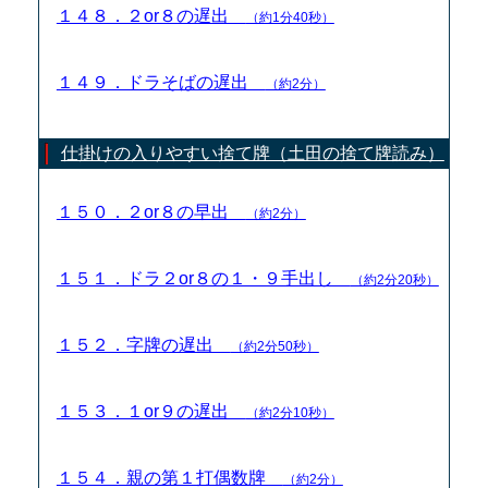
１４８．２or８の遅出
（約1分40秒）
１４９．ドラそばの遅出
（約2分）
仕掛けの入りやすい捨て牌（土田の捨て牌読み）
１５０．２or８の早出
（約2分）
１５１．ドラ２or８の１・９手出し
（約2分20秒）
１５２．字牌の遅出
（約2分50秒）
１５３．１or９の遅出
（約2分10秒）
１５４．親の第１打偶数牌
（約2分）