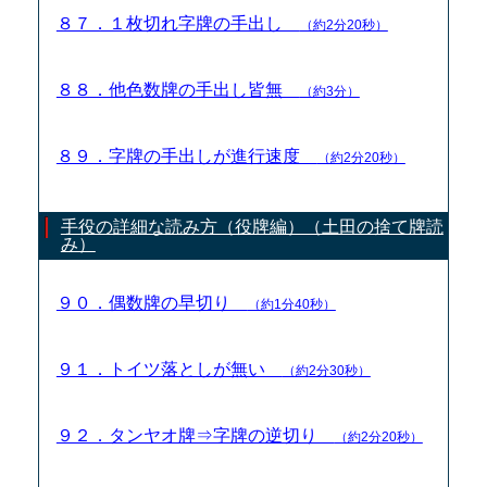
８７．１枚切れ字牌の手出し
（約2分20秒）
８８．他色数牌の手出し皆無
（約3分）
８９．字牌の手出しが進行速度
（約2分20秒）
手役の詳細な読み方（役牌編）（土田の捨て牌読
み）
９０．偶数牌の早切り
（約1分40秒）
９１．トイツ落としが無い
（約2分30秒）
９２．タンヤオ牌⇒字牌の逆切り
（約2分20秒）