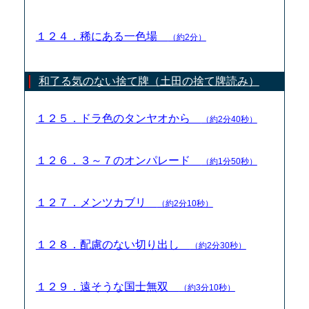
１２４．稀にある一色場
（約2分）
和了る気のない捨て牌（土田の捨て牌読み）
１２５．ドラ色のタンヤオから
（約2分40秒）
１２６．３～７のオンパレード
（約1分50秒）
１２７．メンツカブリ
（約2分10秒）
１２８．配慮のない切り出し
（約2分30秒）
１２９．遠そうな国士無双
（約3分10秒）