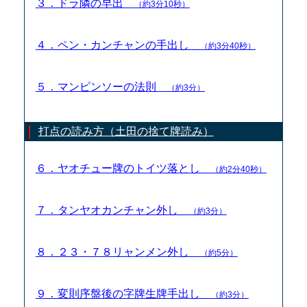
３．ドラ隣の早出
（約3分10秒）
４．ペン・カンチャンの手出し
（約3分40秒）
５．マンピンソーの法則
（約3分）
打点の読み方（土田の捨て牌読み）
６．ヤオチュー牌のトイツ落とし
（約2分40秒）
７．タンヤオカンチャン外し
（約3分）
８．２３・７８リャンメン外し
（約5分）
９．変則序盤後の字牌生牌手出し
（約3分）