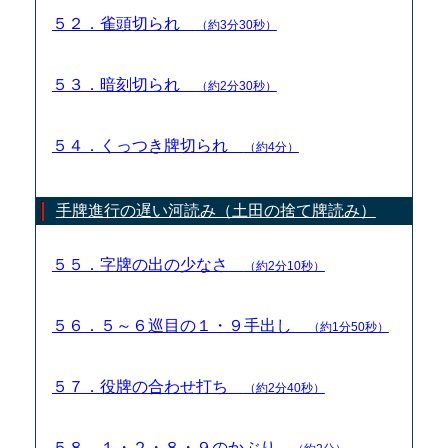
５２．雀頭切られ
（約3分30秒）
５３．暗刻切られ
（約2分30秒）
５４．くっつき牌切られ
（約4分）
手牌進行の遅い河読み（土田の捨て牌読み）
５５．字牌の出の少なさ
（約2分10秒）
５６．５～６巡目の１・９手出し
（約1分50秒）
５７．役牌の合わせ打ち
（約2分40秒）
５８．１・２・８・９のかぶり