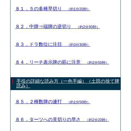
８１．５の多種早切り
（約1分20秒）
８２．中牌⇒端牌の逆切り
（約2分30秒）
８３．ドラ数位に注目
（約3分30秒）
８４．リーチ表示牌の筋に注意
（約2分50秒）
手役の詳細な読み方（一色手編）（土田の捨て牌
読み）
８５．２種数牌の連打
（約1分50秒）
８６．ターツへの見切りの早さ
（約2分20秒）