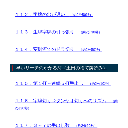
１１２．字牌の出が遅い
（約2分50秒）
１１３．生牌字牌の引っ張り
（約2分30秒）
１１４．変則河でのドラ切り
（約2分50秒）
早いリーチのかかる河（土田の捨て牌読み）
１１５．第１打～連続５打手出し
（約2分10秒）
１１６．字牌切り⇒タンヤオ切りへのリズム
（約
2分20秒）
１１７．３～７の手出し数
（約2分50秒）