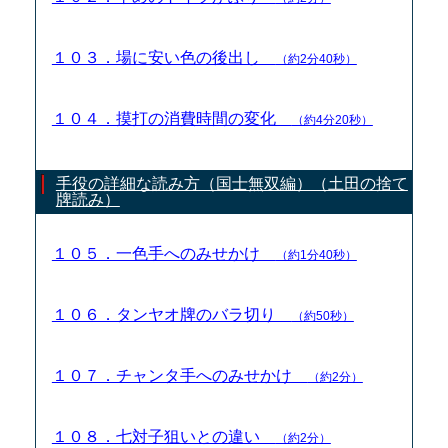
１０３．場に安い色の後出し
（約2分40秒）
１０４．摸打の消費時間の変化
（約4分20秒）
手役の詳細な読み方（国士無双編）（土田の捨て
牌読み）
１０５．一色手へのみせかけ
（約1分40秒）
１０６．タンヤオ牌のバラ切り
（約50秒）
１０７．チャンタ手へのみせかけ
（約2分）
１０８．七対子狙いとの違い
（約2分）