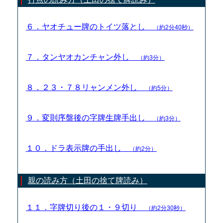
６．ヤオチュー牌のトイツ落とし
（約2分40秒）
７．タンヤオカンチャン外し
（約3分）
８．２３・７８リャンメン外し
（約5分）
９．変則序盤後の字牌生牌手出し
（約3分）
１０．ドラ表示牌の手出し
（約2分）
親の読み方（土田の捨て牌読み）
１１．字牌切り後の１・９切り
（約2分30秒）