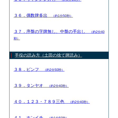
３６．偶数牌多出
（約1分50秒）
３７．序盤の字牌無し、中盤の手出し
（約2分40
秒）
手役の読み方（土田の捨て牌読み）
３８．ピンフ
（約2分50秒）
３９．タンヤオ
（約2分40秒）
４０．１２３・７８９三色
（約2分40秒）
４１．ホンイチ
（約1分50秒）