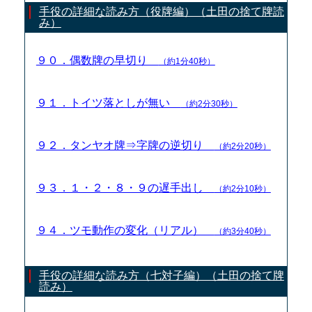
手役の詳細な読み方（役牌編）（土田の捨て牌読
み）
９０．偶数牌の早切り
（約1分40秒）
９１．トイツ落としが無い
（約2分30秒）
９２．タンヤオ牌⇒字牌の逆切り
（約2分20秒）
９３．１・２・８・９の遅手出し
（約2分10秒）
９４．ツモ動作の変化（リアル）
（約3分40秒）
手役の詳細な読み方（七対子編）（土田の捨て牌
読み）