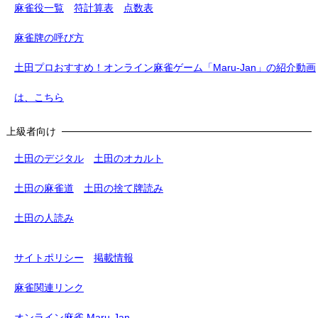
麻雀役一覧
符計算表
点数表
麻雀牌の呼び方
土田プロおすすめ！オンライン麻雀ゲーム「Maru-Jan」の紹介動画
は、こちら
上級者向け
土田のデジタル
土田のオカルト
土田の麻雀道
土田の捨て牌読み
土田の人読み
サイトポリシー
掲載情報
麻雀関連リンク
オンライン麻雀 Maru-Jan