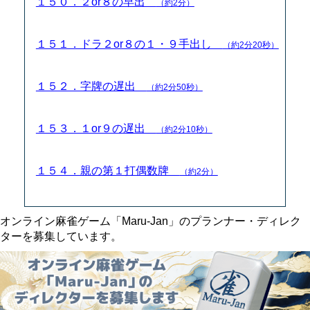
１５０．２or８の早出
（約2分）
１５１．ドラ２or８の１・９手出し
（約2分20秒）
１５２．字牌の遅出
（約2分50秒）
１５３．１or９の遅出
（約2分10秒）
１５４．親の第１打偶数牌
（約2分）
オンライン麻雀ゲーム「Maru-Jan」のプランナー・ディレク
ターを募集しています。