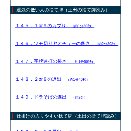
運気の低い人の捨て牌（土田の捨て牌読み）
１４５．１or９のカブり
（約1分30秒）
１４６．ツモ切りヤオチューの多さ
（約2分30秒）
１４７．字牌連打の長さ
（約1分50秒）
１４８．２or８の遅出
（約1分40秒）
１４９．ドラそばの遅出
（約2分）
仕掛けの入りやすい捨て牌（土田の捨て牌読み）