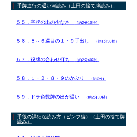
手牌進行の遅い河読み（土田の捨て牌読み）
５５．字牌の出の少なさ
（約2分10秒）
５６．５～６巡目の１・９手出し
（約1分50秒）
５７．役牌の合わせ打ち
（約2分40秒）
５８．１・２・８・９のかぶり
（約2分）
５９．ドラ色数牌の出が遅い
（約2分30秒）
手役の詳細な読み方（ピンフ編）（土田の捨て牌
読み）