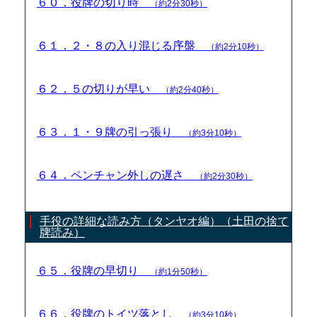
６０．役牌の切り時
（約2分30秒）
６１．２・８の入り混じる序盤
（約2分10秒）
６２．５の切りが早い
（約2分40秒）
６３．１・９牌の引っ張り
（約3分10秒）
６４．ペンチャン外しの遅さ
（約2分30秒）
手役の詳細な読み方（タンヤオ編）（土田の捨て
牌読み）
６５．役牌の早切り
（約1分50秒）
６６．役牌のトイツ落とし
（約3分10秒）