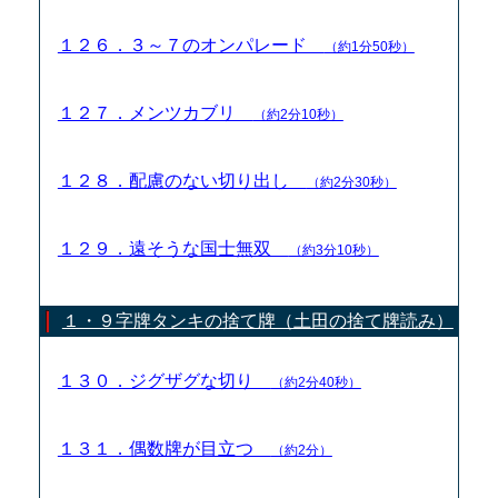
１２６．３～７のオンパレード
（約1分50秒）
１２７．メンツカブリ
（約2分10秒）
１２８．配慮のない切り出し
（約2分30秒）
１２９．遠そうな国士無双
（約3分10秒）
１・９字牌タンキの捨て牌（土田の捨て牌読み）
１３０．ジグザグな切り
（約2分40秒）
１３１．偶数牌が目立つ
（約2分）