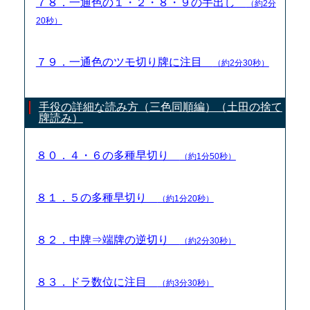
７８．一通色の１・２・８・９の手出し
（約2分
20秒）
７９．一通色のツモ切り牌に注目
（約2分30秒）
手役の詳細な読み方（三色同順編）（土田の捨て
牌読み）
８０．４・６の多種早切り
（約1分50秒）
８１．５の多種早切り
（約1分20秒）
８２．中牌⇒端牌の逆切り
（約2分30秒）
８３．ドラ数位に注目
（約3分30秒）