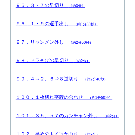
９５．３・７の早切り
（約3分）
９６．１・９の遅手出し
（約1分30秒）
９７．リャンメン外し
（約2分50秒）
９８．ドラそばの早切り
（約2分）
９９．４⇒２、６⇒８逆切り
（約2分40秒）
１００．１枚切れ字牌の合わせ
（約1分50秒）
１０１．３５、５７のカンチャン外し
（約2分）
１０２．早めのトイツかぶり
（約2分）