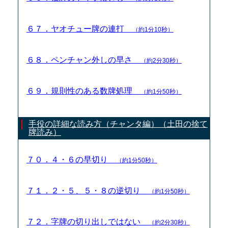
６７．ヤオチュー牌の連打
（約1分10秒）
６８．ペンチャン外しの早さ
（約2分30秒）
６９．規則性のある数牌処理
（約1分50秒）
手役の詳細な読み方（チャンタ編）（土田の捨て
牌読み）
７０．４・６の早切り
（約1分50秒）
７１．２・５、５・８の逆切り
（約1分50秒）
７２．字牌の切り出しではない
（約2分30秒）