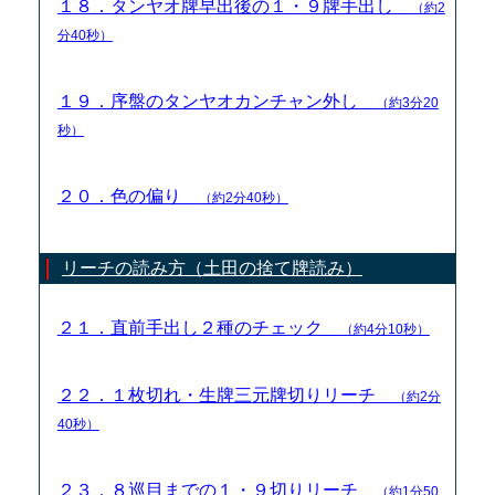
１８．タンヤオ牌早出後の１・９牌手出し
（約2
分40秒）
１９．序盤のタンヤオカンチャン外し
（約3分20
秒）
２０．色の偏り
（約2分40秒）
リーチの読み方（土田の捨て牌読み）
２１．直前手出し２種のチェック
（約4分10秒）
２２．１枚切れ・生牌三元牌切りリーチ
（約2分
40秒）
２３．８巡目までの１・９切りリーチ
（約1分50