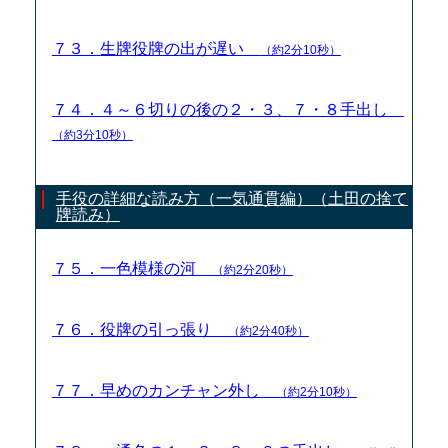
７３．生牌役牌の出が遅い
（約2分10秒）
７４．４～６切りの後の２・３、７・８手出し
（約3分10秒）
手役の詳細な読み方（一気通貫編）（土田の捨て
牌読み）
７５．一色模様の河
（約2分20秒）
７６．役牌の引っ張り
（約2分40秒）
７７．早めのカンチャン外し
（約2分10秒）