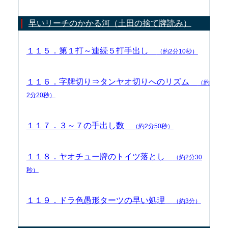
早いリーチのかかる河（土田の捨て牌読み）
１１５．第１打～連続５打手出し
（約2分10秒）
１１６．字牌切り⇒タンヤオ切りへのリズム
（約
2分20秒）
１１７．３～７の手出し数
（約2分50秒）
１１８．ヤオチュー牌のトイツ落とし
（約2分30
秒）
１１９．ドラ色愚形ターツの早い処理
（約3分）