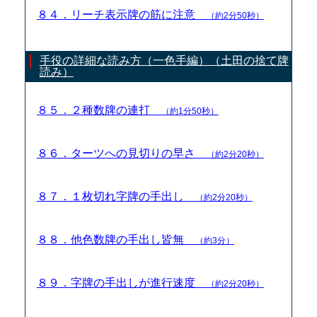
８４．リーチ表示牌の筋に注意
（約2分50秒）
手役の詳細な読み方（一色手編）（土田の捨て牌
読み）
８５．２種数牌の連打
（約1分50秒）
８６．ターツへの見切りの早さ
（約2分20秒）
８７．１枚切れ字牌の手出し
（約2分20秒）
８８．他色数牌の手出し皆無
（約3分）
８９．字牌の手出しが進行速度
（約2分20秒）