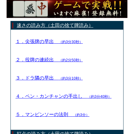
速さの読み方（土田の捨て牌読み）
１．尖張牌の早出
（約3分30秒）
２．役牌の連続出
（約2分50秒）
３．ドラ隣の早出
（約3分10秒）
４．ペン・カンチャンの手出し
（約3分40秒）
５．マンピンソーの法則
（約3分）
打点の読み方（土田の捨て牌読み）