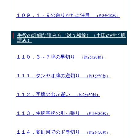
１０９．１・９の余りかたに注目
（約3分10秒）
手役の詳細な読み方（対々和編）（土田の捨て牌
読み）
１１０．３～７牌の早切り
（約2分20秒）
１１１．タンヤオ牌の逆切り
（約1分50秒）
１１２．字牌の出が遅い
（約2分50秒）
１１３．生牌字牌の引っ張り
（約2分30秒）
１１４．変則河でのドラ切り
（約2分50秒）