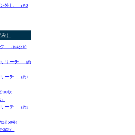
ャン外し
（約3
読み）
ック
（約4分10
切りリーチ
（約
りリーチ
（約1
分30秒）
秒）
りリーチ
（約3
約2分50秒）
分30秒）