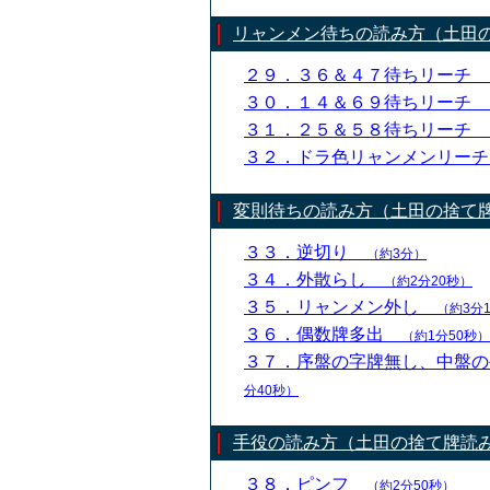
リャンメン待ちの読み方（土田
２９．３６＆４７待ちリーチ
３０．１４＆６９待ちリーチ
３１．２５＆５８待ちリーチ
３２．ドラ色リャンメンリー
変則待ちの読み方（土田の捨て
３３．逆切り
（約3分）
３４．外散らし
（約2分20秒）
３５．リャンメン外し
（約3分
３６．偶数牌多出
（約1分50秒）
３７．序盤の字牌無し、中盤
分40秒）
手役の読み方（土田の捨て牌読
３８．ピンフ
（約2分50秒）