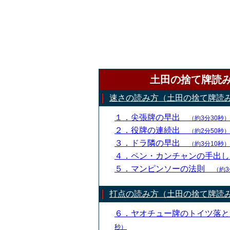
土田の捨て牌読
速さの読み方（土田の捨て牌読
１．尖張牌の早出
（約3分30秒）
２．役牌の連続出
（約2分50秒）
３．ドラ隣の早出
（約3分10秒）
４．ペン・カンチャンの手出
５．マンピンソーの法則
（約3
打点の読み方（土田の捨て牌読
６．ヤオチュー牌のトイツ落
秒）