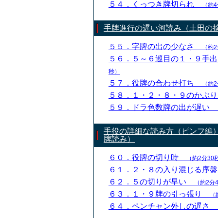
５４．くっつき牌切られ
（約4
手牌進行の遅い河読み（土田の
５５．字牌の出の少なさ
（約2
５６．５～６巡目の１・９手
秒）
５７．役牌の合わせ打ち
（約2
５８．１・２・８・９のかぶ
５９．ドラ色数牌の出が遅い
手役の詳細な読み方（ピンフ編
牌読み）
６０．役牌の切り時
（約2分30
６１．２・８の入り混じる序
６２．５の切りが早い
（約2分
６３．１・９牌の引っ張り
（
６４．ペンチャン外しの遅さ