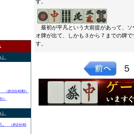
す。
最初が平凡という大前提があって、ソ
オ牌が出て、しかも３から７までの牌で
す。
み
み）
５
し
（約3分40秒）
分）
み）
とし
（約2分40