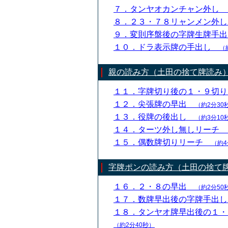
７．タンヤオカンチャン外し
８．２３・７８リャンメン外
９．変則序盤後の字牌生牌手
１０．ドラ表示牌の手出し
（
親の読み方（土田の捨て牌読み
１１．字牌切り後の１・９切
１２．尖張牌の早出
（約2分30
１３．役牌の後出し
（約3分10
１４．ターツ外し無しリーチ
１５．偶数牌切りリーチ
（約4
字牌ポンの読み方（土田の捨て
１６．２・８の早出
（約2分50
１７．数牌早出後の字牌手出
１８．タンヤオ牌早出後の１
（約2分40秒）