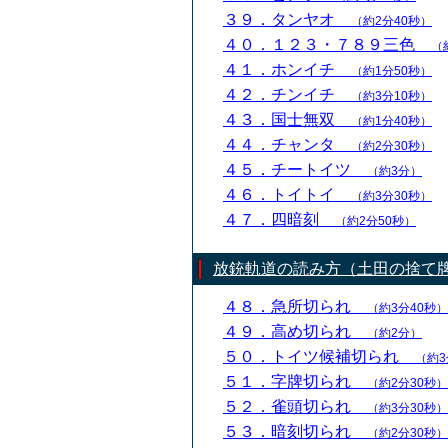
３９．タンヤオ
（約2分40秒）
４０．１２３・７８９三色
（
４１．ホンイチ
（約1分50秒）
４２．チンイチ
（約3分10秒）
４３．国士無双
（約1分40秒）
４４．チャンタ
（約2分30秒）
４５．チートイツ
（約3分）
４６．トイトイ
（約3分30秒）
４７．四暗刻
（約2分50秒）
放銃軌道の読み方（土田の捨て
４８．急所切られ
（約3分40秒）
４９．高め切られ
（約2分）
５０．トイツ候補切られ
（約3
５１．字牌切られ
（約2分30秒）
５２．雀頭切られ
（約3分30秒）
５３．暗刻切られ
（約2分30秒）