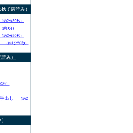
の捨て牌読み）
（約2分30秒）
（約3分）
（約2分20秒）
チ
（約1分50秒）
牌読み）
10秒）
の手出し
（約2
み）