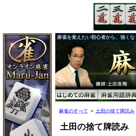
麻雀を覚えたい初心者から、強くな
麻雀のすべて
土田の捨て牌読み
土田の捨て牌読み