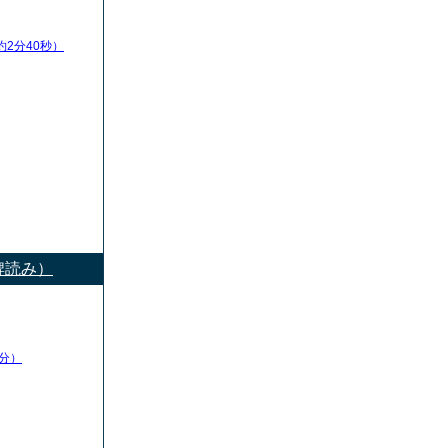
約2分40秒）
牌読み）
分）