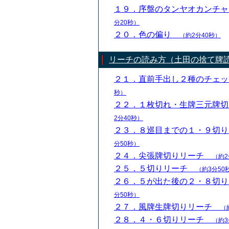
１９．序盤のタンヤオカンチ
分20秒）
２０．色の偏り
（約2分40秒）
リーチの読み方（土田の捨て牌
２１．直前手出し２種のチェ
秒）
２２．１枚切れ・生牌三元牌
2分40秒）
２３．８巡目までの１・９切
分50秒）
２４．尖張牌切りリーチ
（約2
２５．５切りリーチ
（約3分50
２６．５が出た後の２・８切
分50秒）
２７．風牌生牌切りリーチ
（
２８．４・６切りリーチ
（約3