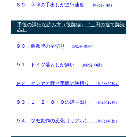
８９．字牌の手出しが進行速度
（約2分20秒）
手役の詳細な読み方（役牌編）（土田の捨て牌読
み）
９０．偶数牌の早切り
（約1分40秒）
９１．トイツ落としが無い
（約2分30秒）
９２．タンヤオ牌⇒字牌の逆切り
（約2分20秒）
９３．１・２・８・９の遅手出し
（約2分10秒）
９４．ツモ動作の変化（リアル）
（約3分40秒）