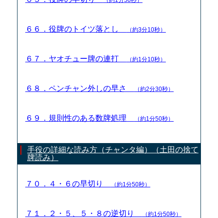
６６．役牌のトイツ落とし
（約3分10秒）
６７．ヤオチュー牌の連打
（約1分10秒）
６８．ペンチャン外しの早さ
（約2分30秒）
６９．規則性のある数牌処理
（約1分50秒）
手役の詳細な読み方（チャンタ編）（土田の捨て
牌読み）
７０．４・６の早切り
（約1分50秒）
７１．２・５、５・８の逆切り
（約1分50秒）