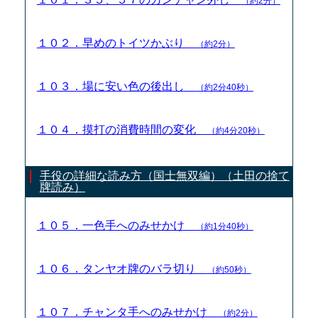
（約2分）
１０２．早めのトイツかぶり
（約2分）
１０３．場に安い色の後出し
（約2分40秒）
１０４．摸打の消費時間の変化
（約4分20秒）
手役の詳細な読み方（国士無双編）（土田の捨て
牌読み）
１０５．一色手へのみせかけ
（約1分40秒）
１０６．タンヤオ牌のバラ切り
（約50秒）
１０７．チャンタ手へのみせかけ
（約2分）