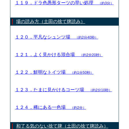
１１９．ドラ色愚形ターツの早い処理
（約3分）
場の読み方（土田の捨て牌読み）
１２０．平凡なシュンツ場
（約2分40秒）
１２１．よく見かける混合場
（約2分20秒）
１２２．鮮明なトイツ場
（約1分50秒）
１２３．たまに見かけるコーツ場
（約2分10秒）
１２４．稀にある一色場
（約2分）
和了る気のない捨て牌（土田の捨て牌読み）