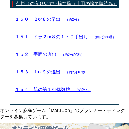
仕掛けの入りやすい捨て牌（土田の捨て牌読み）
１５０．２or８の早出
（約2分）
１５１．ドラ２or８の１・９手出し
（約2分20秒）
１５２．字牌の遅出
（約2分50秒）
１５３．１or９の遅出
（約2分10秒）
１５４．親の第１打偶数牌
（約2分）
オンライン麻雀ゲーム「Maru-Jan」のプランナー・ディレク
ターを募集しています。