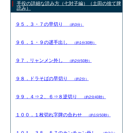
手役の詳細な読み方（七対子編）（土田の捨て牌
読み）
９５．３・７の早切り
（約3分）
９６．１・９の遅手出し
（約1分30秒）
９７．リャンメン外し
（約2分50秒）
９８．ドラそばの早切り
（約2分）
９９．４⇒２、６⇒８逆切り
（約2分40秒）
１００．１枚切れ字牌の合わせ
（約1分50秒）
１０１．３５、５７のカンチャン外し