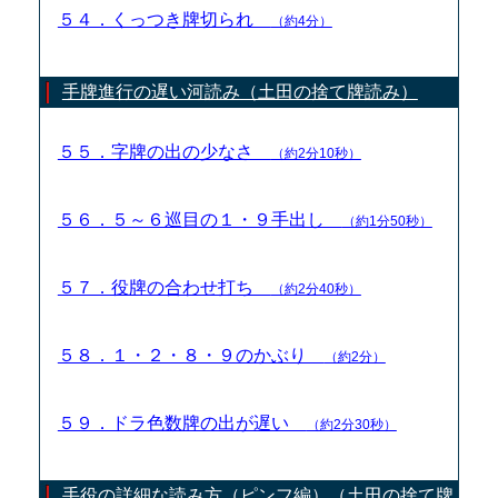
５４．くっつき牌切られ
（約4分）
手牌進行の遅い河読み（土田の捨て牌読み）
５５．字牌の出の少なさ
（約2分10秒）
５６．５～６巡目の１・９手出し
（約1分50秒）
５７．役牌の合わせ打ち
（約2分40秒）
５８．１・２・８・９のかぶり
（約2分）
５９．ドラ色数牌の出が遅い
（約2分30秒）
手役の詳細な読み方（ピンフ編）（土田の捨て牌