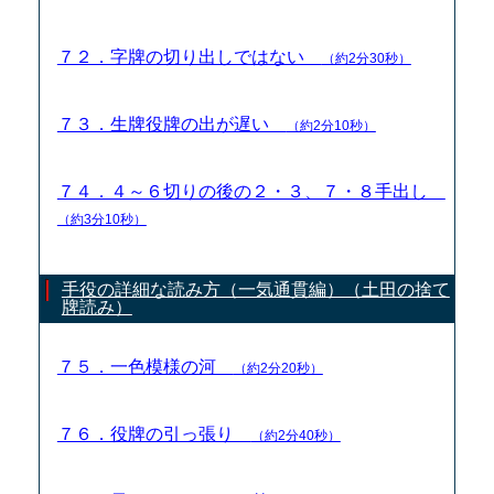
７２．字牌の切り出しではない
（約2分30秒）
７３．生牌役牌の出が遅い
（約2分10秒）
７４．４～６切りの後の２・３、７・８手出し
（約3分10秒）
手役の詳細な読み方（一気通貫編）（土田の捨て
牌読み）
７５．一色模様の河
（約2分20秒）
７６．役牌の引っ張り
（約2分40秒）