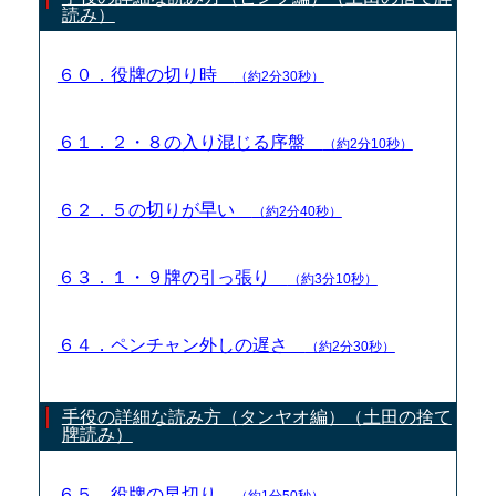
読み）
６０．役牌の切り時
（約2分30秒）
６１．２・８の入り混じる序盤
（約2分10秒）
６２．５の切りが早い
（約2分40秒）
６３．１・９牌の引っ張り
（約3分10秒）
６４．ペンチャン外しの遅さ
（約2分30秒）
手役の詳細な読み方（タンヤオ編）（土田の捨て
牌読み）
６５．役牌の早切り
（約1分50秒）