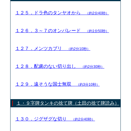
１２５．ドラ色のタンヤオから
（約2分40秒）
１２６．３～７のオンパレード
（約1分50秒）
１２７．メンツカブリ
（約2分10秒）
１２８．配慮のない切り出し
（約2分30秒）
１２９．遠そうな国士無双
（約3分10秒）
１・９字牌タンキの捨て牌（土田の捨て牌読み）
１３０．ジグザグな切り
（約2分40秒）