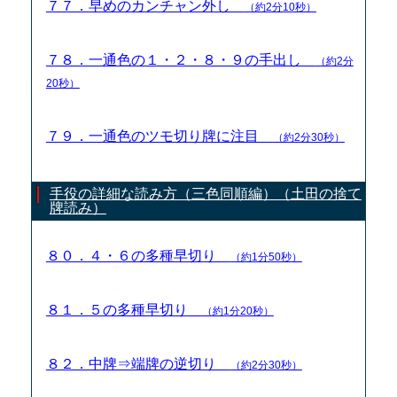
７７．早めのカンチャン外し
（約2分10秒）
７８．一通色の１・２・８・９の手出し
（約2分
20秒）
７９．一通色のツモ切り牌に注目
（約2分30秒）
手役の詳細な読み方（三色同順編）（土田の捨て
牌読み）
８０．４・６の多種早切り
（約1分50秒）
８１．５の多種早切り
（約1分20秒）
８２．中牌⇒端牌の逆切り
（約2分30秒）