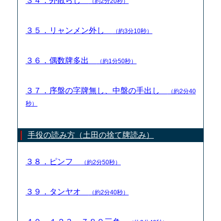
３４．外散らし
（約2分20秒）
３５．リャンメン外し
（約3分10秒）
３６．偶数牌多出
（約1分50秒）
３７．序盤の字牌無し、中盤の手出し
（約2分40
秒）
手役の読み方（土田の捨て牌読み）
３８．ピンフ
（約2分50秒）
３９．タンヤオ
（約2分40秒）