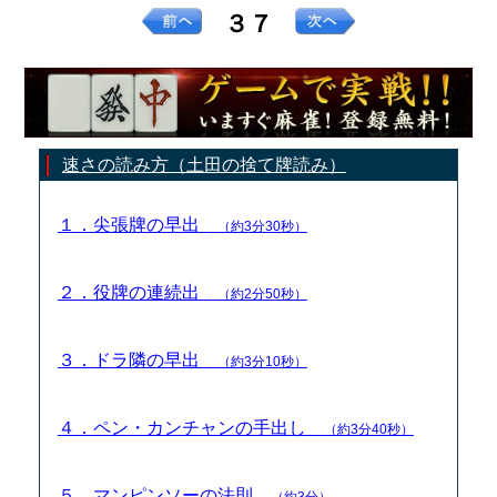
３７
速さの読み方（土田の捨て牌読み）
１．尖張牌の早出
（約3分30秒）
２．役牌の連続出
（約2分50秒）
３．ドラ隣の早出
（約3分10秒）
４．ペン・カンチャンの手出し
（約3分40秒）
５．マンピンソーの法則
（約3分）