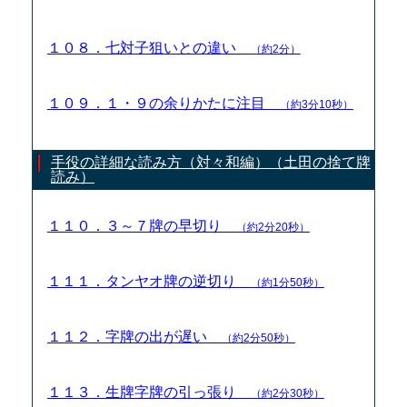
１０８．七対子狙いとの違い
（約2分）
１０９．１・９の余りかたに注目
（約3分10秒）
手役の詳細な読み方（対々和編）（土田の捨て牌
読み）
１１０．３～７牌の早切り
（約2分20秒）
１１１．タンヤオ牌の逆切り
（約1分50秒）
１１２．字牌の出が遅い
（約2分50秒）
１１３．生牌字牌の引っ張り
（約2分30秒）