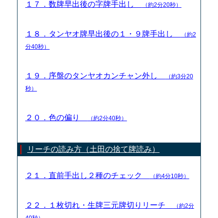
１７．数牌早出後の字牌手出し
（約2分20秒）
１８．タンヤオ牌早出後の１・９牌手出し
（約2
分40秒）
１９．序盤のタンヤオカンチャン外し
（約3分20
秒）
２０．色の偏り
（約2分40秒）
リーチの読み方（土田の捨て牌読み）
２１．直前手出し２種のチェック
（約4分10秒）
２２．１枚切れ・生牌三元牌切りリーチ
（約2分
40秒）