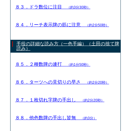
８３．ドラ数位に注目
（約3分30秒）
８４．リーチ表示牌の筋に注意
（約2分50秒）
手役の詳細な読み方（一色手編）（土田の捨て牌
読み）
８５．２種数牌の連打
（約1分50秒）
８６．ターツへの見切りの早さ
（約2分20秒）
８７．１枚切れ字牌の手出し
（約2分20秒）
８８．他色数牌の手出し皆無
（約3分）