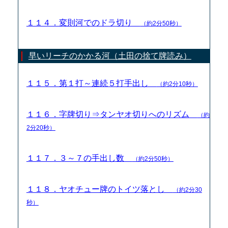
１１４．変則河でのドラ切り
（約2分50秒）
早いリーチのかかる河（土田の捨て牌読み）
１１５．第１打～連続５打手出し
（約2分10秒）
１１６．字牌切り⇒タンヤオ切りへのリズム
（約
2分20秒）
１１７．３～７の手出し数
（約2分50秒）
１１８．ヤオチュー牌のトイツ落とし
（約2分30
秒）