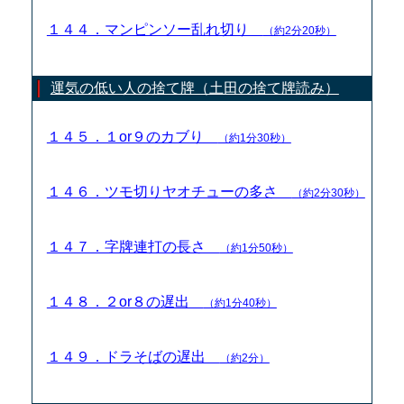
１４４．マンピンソー乱れ切り
（約2分20秒）
運気の低い人の捨て牌（土田の捨て牌読み）
１４５．１or９のカブり
（約1分30秒）
１４６．ツモ切りヤオチューの多さ
（約2分30秒）
１４７．字牌連打の長さ
（約1分50秒）
１４８．２or８の遅出
（約1分40秒）
１４９．ドラそばの遅出
（約2分）