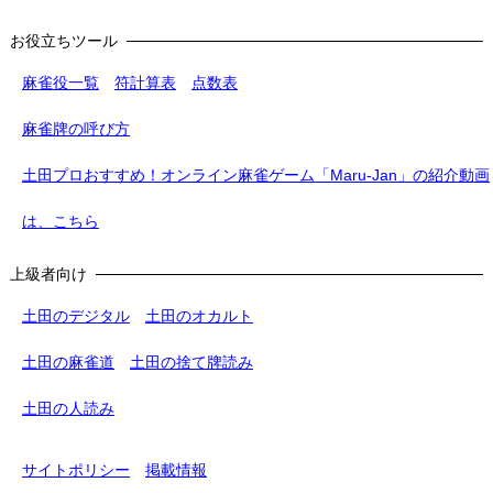
お役立ちツール
麻雀役一覧
符計算表
点数表
麻雀牌の呼び方
土田プロおすすめ！オンライン麻雀ゲーム「Maru-Jan」の紹介動画
は、こちら
上級者向け
土田のデジタル
土田のオカルト
土田の麻雀道
土田の捨て牌読み
土田の人読み
サイトポリシー
掲載情報