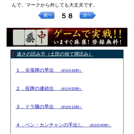
んで、マークから外しても大丈夫です。
５８
速さの読み方（土田の捨て牌読み）
１．尖張牌の早出
（約3分30秒）
２．役牌の連続出
（約2分50秒）
３．ドラ隣の早出
（約3分10秒）
４．ペン・カンチャンの手出し
（約3分40秒）