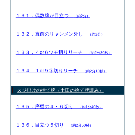
１３１．偶数牌が目立つ
（約2分）
１３２．直前のリャンメン外し
（約2分）
１３３．４or６ツモ切りリーチ
（約2分30秒）
１３４．１or９字切りリーチ
（約2分10秒）
スジ掛けの捨て牌（土田の捨て牌読み）
１３５．序盤の４・６切り
（約1分40秒）
１３６．目立つ５切り
（約2分50秒）