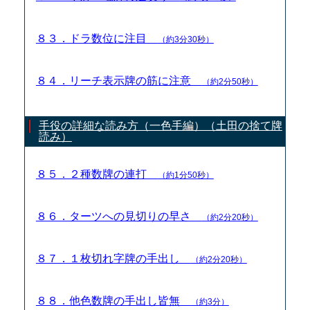
８３．ドラ数位に注目
（約3分30秒）
８４．リーチ表示牌の筋に注意
（約2分50秒）
手役の詳細な読み方（一色手編）（土田の捨て牌
読み）
８５．２種数牌の連打
（約1分50秒）
８６．ターツへの見切りの早さ
（約2分20秒）
８７．１枚切れ字牌の手出し
（約2分20秒）
８８．他色数牌の手出し皆無
（約3分）