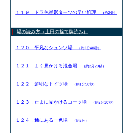
１１９．ドラ色愚形ターツの早い処理
（約3分）
場の読み方（土田の捨て牌読み）
１２０．平凡なシュンツ場
（約2分40秒）
１２１．よく見かける混合場
（約2分20秒）
１２２．鮮明なトイツ場
（約1分50秒）
１２３．たまに見かけるコーツ場
（約2分10秒）
１２４．稀にある一色場
（約2分）