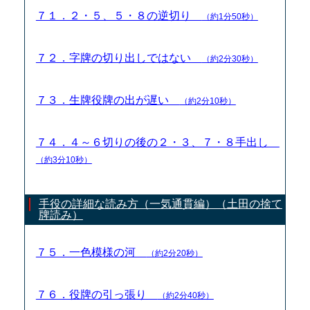
７１．２・５、５・８の逆切り
（約1分50秒）
７２．字牌の切り出しではない
（約2分30秒）
７３．生牌役牌の出が遅い
（約2分10秒）
７４．４～６切りの後の２・３、７・８手出し
（約3分10秒）
手役の詳細な読み方（一気通貫編）（土田の捨て
牌読み）
７５．一色模様の河
（約2分20秒）
７６．役牌の引っ張り
（約2分40秒）