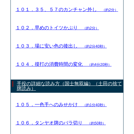
１０１．３５、５７のカンチャン外し
（約2分）
１０２．早めのトイツかぶり
（約2分）
１０３．場に安い色の後出し
（約2分40秒）
１０４．摸打の消費時間の変化
（約4分20秒）
手役の詳細な読み方（国士無双編）（土田の捨て
牌読み）
１０５．一色手へのみせかけ
（約1分40秒）
１０６．タンヤオ牌のバラ切り
（約50秒）