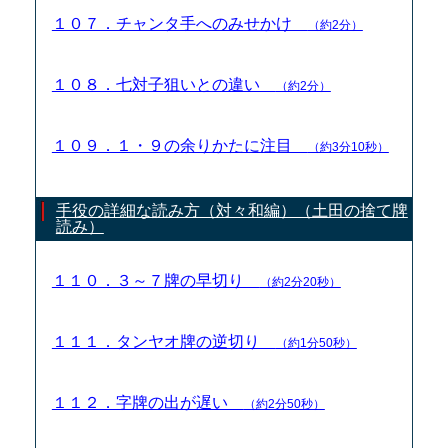
１０７．チャンタ手へのみせかけ
（約2分）
１０８．七対子狙いとの違い
（約2分）
１０９．１・９の余りかたに注目
（約3分10秒）
手役の詳細な読み方（対々和編）（土田の捨て牌
読み）
１１０．３～７牌の早切り
（約2分20秒）
１１１．タンヤオ牌の逆切り
（約1分50秒）
１１２．字牌の出が遅い
（約2分50秒）