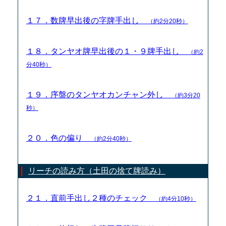
１７．数牌早出後の字牌手出し
（約2分20秒）
１８．タンヤオ牌早出後の１・９牌手出し
（約2
分40秒）
１９．序盤のタンヤオカンチャン外し
（約3分20
秒）
２０．色の偏り
（約2分40秒）
リーチの読み方（土田の捨て牌読み）
２１．直前手出し２種のチェック
（約4分10秒）