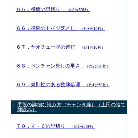
６５．役牌の早切り
（約1分50秒）
６６．役牌のトイツ落とし
（約3分10秒）
６７．ヤオチュー牌の連打
（約1分10秒）
６８．ペンチャン外しの早さ
（約2分30秒）
６９．規則性のある数牌処理
（約1分50秒）
手役の詳細な読み方（チャンタ編）（土田の捨て
牌読み）
７０．４・６の早切り
（約1分50秒）