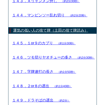
１４３．Ａリャンメン外し
（約2分30秒）
１４４．マンピンソー乱れ切り
（約2分20秒）
運気の低い人の捨て牌（土田の捨て牌読み）
１４５．１or９のカブり
（約1分30秒）
１４６．ツモ切りヤオチューの多さ
（約2分30秒）
１４７．字牌連打の長さ
（約1分50秒）
１４８．２or８の遅出
（約1分40秒）
１４９．ドラそばの遅出
（約2分）