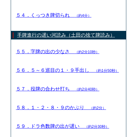
５４．くっつき牌切られ
（約4分）
手牌進行の遅い河読み（土田の捨て牌読み）
５５．字牌の出の少なさ
（約2分10秒）
５６．５～６巡目の１・９手出し
（約1分50秒）
５７．役牌の合わせ打ち
（約2分40秒）
５８．１・２・８・９のかぶり
（約2分）
５９．ドラ色数牌の出が遅い
（約2分30秒）