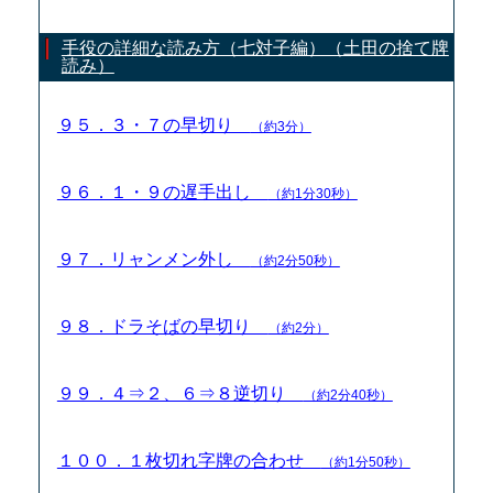
手役の詳細な読み方（七対子編）（土田の捨て牌
読み）
９５．３・７の早切り
（約3分）
９６．１・９の遅手出し
（約1分30秒）
９７．リャンメン外し
（約2分50秒）
９８．ドラそばの早切り
（約2分）
９９．４⇒２、６⇒８逆切り
（約2分40秒）
１００．１枚切れ字牌の合わせ
（約1分50秒）