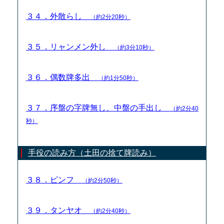
３４．外散らし
（約2分20秒）
３５．リャンメン外し
（約3分10秒）
３６．偶数牌多出
（約1分50秒）
３７．序盤の字牌無し、中盤の手出し
（約2分40
秒）
手役の読み方（土田の捨て牌読み）
３８．ピンフ
（約2分50秒）
３９．タンヤオ
（約2分40秒）