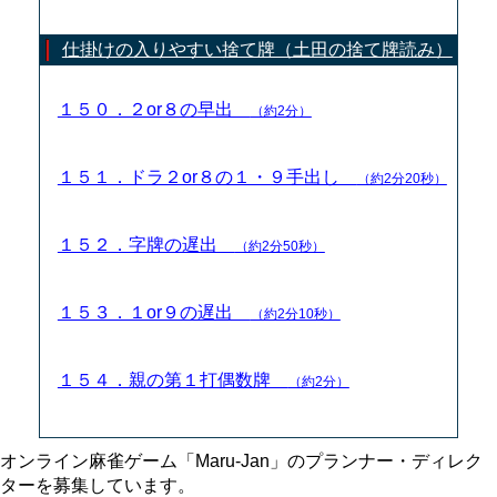
仕掛けの入りやすい捨て牌（土田の捨て牌読み）
１５０．２or８の早出
（約2分）
１５１．ドラ２or８の１・９手出し
（約2分20秒）
１５２．字牌の遅出
（約2分50秒）
１５３．１or９の遅出
（約2分10秒）
１５４．親の第１打偶数牌
（約2分）
オンライン麻雀ゲーム「Maru-Jan」のプランナー・ディレク
ターを募集しています。