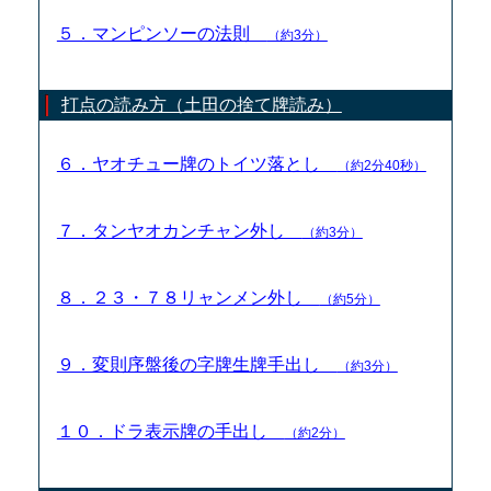
５．マンピンソーの法則
（約3分）
打点の読み方（土田の捨て牌読み）
６．ヤオチュー牌のトイツ落とし
（約2分40秒）
７．タンヤオカンチャン外し
（約3分）
８．２３・７８リャンメン外し
（約5分）
９．変則序盤後の字牌生牌手出し
（約3分）
１０．ドラ表示牌の手出し
（約2分）