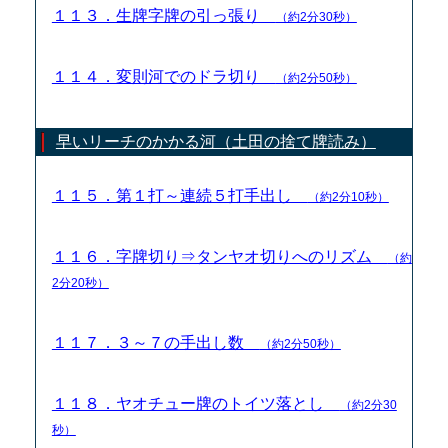
１１３．生牌字牌の引っ張り
（約2分30秒）
１１４．変則河でのドラ切り
（約2分50秒）
早いリーチのかかる河（土田の捨て牌読み）
１１５．第１打～連続５打手出し
（約2分10秒）
１１６．字牌切り⇒タンヤオ切りへのリズム
（約
2分20秒）
１１７．３～７の手出し数
（約2分50秒）
１１８．ヤオチュー牌のトイツ落とし
（約2分30
秒）