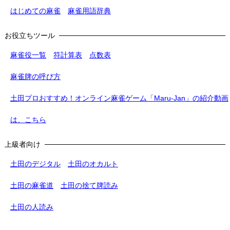
はじめての麻雀
麻雀用語辞典
お役立ちツール
麻雀役一覧
符計算表
点数表
麻雀牌の呼び方
土田プロおすすめ！オンライン麻雀ゲーム「Maru-Jan」の紹介動画
は、こちら
上級者向け
土田のデジタル
土田のオカルト
土田の麻雀道
土田の捨て牌読み
土田の人読み