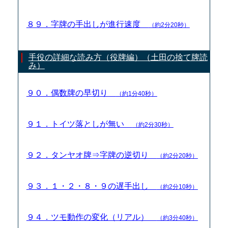
８９．字牌の手出しが進行速度
（約2分20秒）
手役の詳細な読み方（役牌編）（土田の捨て牌読
み）
９０．偶数牌の早切り
（約1分40秒）
９１．トイツ落としが無い
（約2分30秒）
９２．タンヤオ牌⇒字牌の逆切り
（約2分20秒）
９３．１・２・８・９の遅手出し
（約2分10秒）
９４．ツモ動作の変化（リアル）
（約3分40秒）