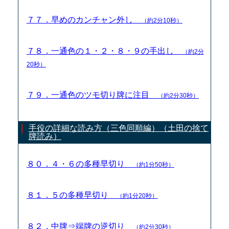
７７．早めのカンチャン外し
（約2分10秒）
７８．一通色の１・２・８・９の手出し
（約2分
20秒）
７９．一通色のツモ切り牌に注目
（約2分30秒）
手役の詳細な読み方（三色同順編）（土田の捨て
牌読み）
８０．４・６の多種早切り
（約1分50秒）
８１．５の多種早切り
（約1分20秒）
８２．中牌⇒端牌の逆切り
（約2分30秒）