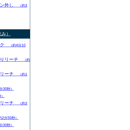
ャン外し
（約3
読み）
ック
（約4分10
切りリーチ
（約
りリーチ
（約1
分30秒）
秒）
りリーチ
（約3
約2分50秒）
分30秒）