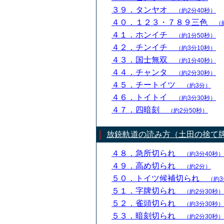
３９．タンヤオ
（約2分40秒）
４０．１２３・７８９三色
（
４１．ホンイチ
（約1分50秒）
４２．チンイチ
（約3分10秒）
４３．国士無双
（約1分40秒）
４４．チャンタ
（約2分30秒）
４５．チートイツ
（約3分）
４６．トイトイ
（約3分30秒）
４７．四暗刻
（約2分50秒）
放銃軌道の読み方（土田の捨て
４８．急所切られ
（約3分40秒）
４９．高め切られ
（約2分）
５０．トイツ候補切られ
（約3
５１．字牌切られ
（約2分30秒）
５２．雀頭切られ
（約3分30秒）
５３．暗刻切られ
（約2分30秒）