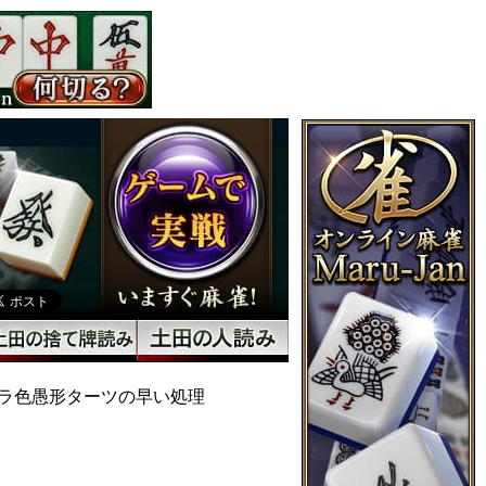
ラ色愚形ターツの早い処理