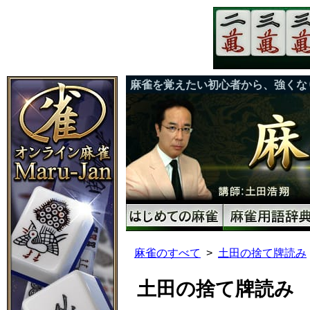
麻雀を覚えたい初心者から、強くな
麻雀のすべて
土田の捨て牌読み
土田の捨て牌読み