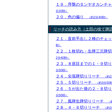
１９．序盤のタンヤオカンチ
分20秒）
２０．色の偏り
（約2分40秒）
リーチの読み方（土田の捨て牌
２１．直前手出し２種のチェ
秒）
２２．１枚切れ・生牌三元牌
2分40秒）
２３．８巡目までの１・９切
分50秒）
２４．尖張牌切りリーチ
（約2
２５．５切りリーチ
（約3分50
２６．５が出た後の２・８切
分50秒）
２７．風牌生牌切りリーチ
（
２８．４・６切りリーチ
（約3