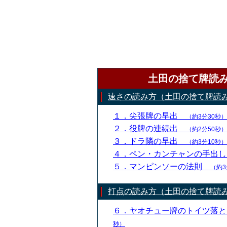
土田の捨て牌読
速さの読み方（土田の捨て牌読
１．尖張牌の早出
（約3分30秒）
２．役牌の連続出
（約2分50秒）
３．ドラ隣の早出
（約3分10秒）
４．ペン・カンチャンの手出
５．マンピンソーの法則
（約3
打点の読み方（土田の捨て牌読
６．ヤオチュー牌のトイツ落
秒）