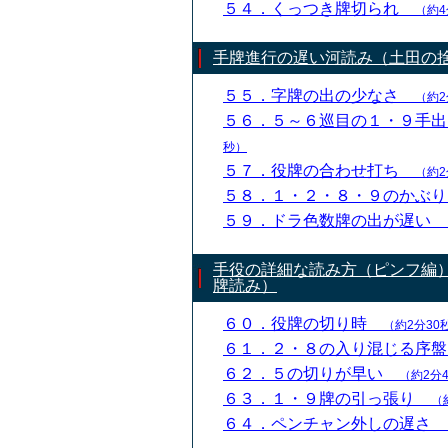
５４．くっつき牌切られ
（約4
手牌進行の遅い河読み（土田の
５５．字牌の出の少なさ
（約2
５６．５～６巡目の１・９手
秒）
５７．役牌の合わせ打ち
（約2
５８．１・２・８・９のかぶ
５９．ドラ色数牌の出が遅い
手役の詳細な読み方（ピンフ編
牌読み）
６０．役牌の切り時
（約2分30
６１．２・８の入り混じる序
６２．５の切りが早い
（約2分
６３．１・９牌の引っ張り
（
６４．ペンチャン外しの遅さ