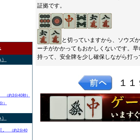
証拠です。
と切っていますから、ソウズ
み
ーチがかかってもおかしくないです。早
持って、安全牌を少し確保しながら打っ
み）
１１
し
（約3分40秒）
分）
み）
とし
（約2分40