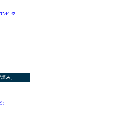
約2分40秒）
牌読み）
分）