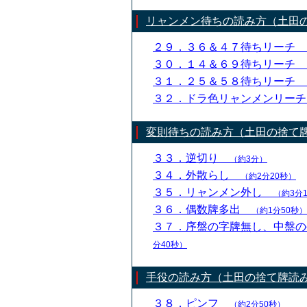
リャンメン待ちの読み方（土田
２９．３６＆４７待ちリーチ
３０．１４＆６９待ちリーチ
３１．２５＆５８待ちリーチ
３２．ドラ色リャンメンリー
変則待ちの読み方（土田の捨て
３３．逆切り
（約3分）
３４．外散らし
（約2分20秒）
３５．リャンメン外し
（約3分
３６．偶数牌多出
（約1分50秒）
３７．序盤の字牌無し、中盤
分40秒）
手役の読み方（土田の捨て牌読
３８．ピンフ
（約2分50秒）