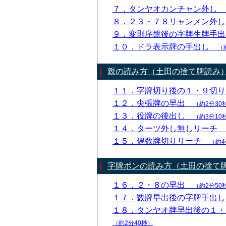
７．タンヤオカンチャン外し
８．２３・７８リャンメン外
９．変則序盤後の字牌生牌手
１０．ドラ表示牌の手出し
（
親の読み方（土田の捨て牌読み
１１．字牌切り後の１・９切
１２．尖張牌の早出
（約2分30
１３．役牌の後出し
（約3分10
１４．ターツ外し無しリーチ
１５．偶数牌切りリーチ
（約4
字牌ポンの読み方（土田の捨て
１６．２・８の早出
（約2分50
１７．数牌早出後の字牌手出
１８．タンヤオ牌早出後の１
（約2分40秒）