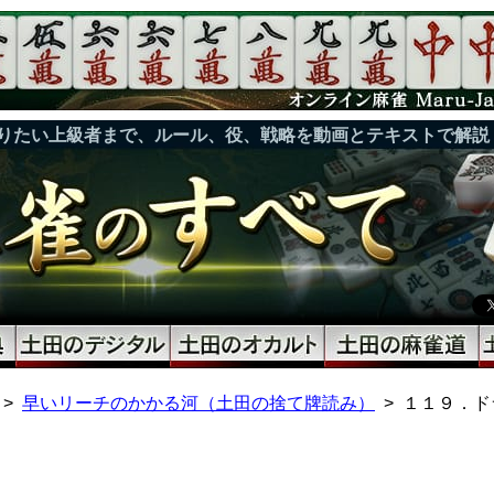
りたい上級者まで、ルール、役、戦略を動画とテキストで解説
早いリーチのかかる河（土田の捨て牌読み）
１１９．ド