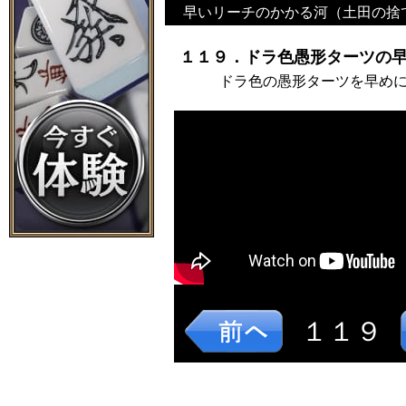
早いリーチのかかる河（土田の捨
１１９．ドラ色愚形ターツの早
ドラ色の愚形ターツを早め
１１９