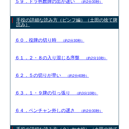
５９．ドラ色数牌の出が遅い
（約2分30秒）
手役の詳細な読み方（ピンフ編）（土田の捨て牌
読み）
６０．役牌の切り時
（約2分30秒）
６１．２・８の入り混じる序盤
（約2分10秒）
６２．５の切りが早い
（約2分40秒）
６３．１・９牌の引っ張り
（約3分10秒）
６４．ペンチャン外しの遅さ
（約2分30秒）