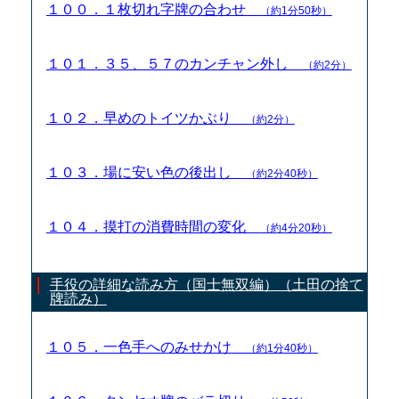
１００．１枚切れ字牌の合わせ
（約1分50秒）
１０１．３５、５７のカンチャン外し
（約2分）
１０２．早めのトイツかぶり
（約2分）
１０３．場に安い色の後出し
（約2分40秒）
１０４．摸打の消費時間の変化
（約4分20秒）
手役の詳細な読み方（国士無双編）（土田の捨て
牌読み）
１０５．一色手へのみせかけ
（約1分40秒）