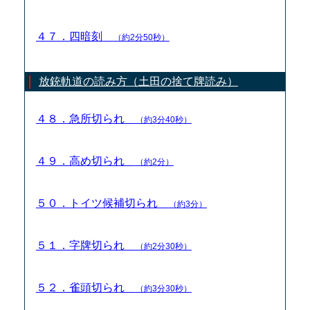
４７．四暗刻
（約2分50秒）
放銃軌道の読み方（土田の捨て牌読み）
４８．急所切られ
（約3分40秒）
４９．高め切られ
（約2分）
５０．トイツ候補切られ
（約3分）
５１．字牌切られ
（約2分30秒）
５２．雀頭切られ
（約3分30秒）