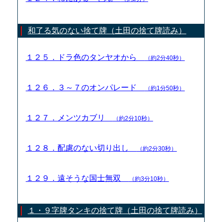
和了る気のない捨て牌（土田の捨て牌読み）
１２５．ドラ色のタンヤオから
（約2分40秒）
１２６．３～７のオンパレード
（約1分50秒）
１２７．メンツカブリ
（約2分10秒）
１２８．配慮のない切り出し
（約2分30秒）
１２９．遠そうな国士無双
（約3分10秒）
１・９字牌タンキの捨て牌（土田の捨て牌読み）