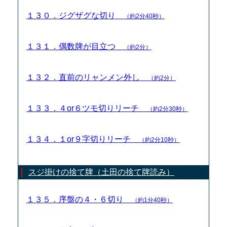
１３０．ジグザグな切り
（約2分40秒）
１３１．偶数牌が目立つ
（約2分）
１３２．直前のリャンメン外し
（約2分）
１３３．４or６ツモ切りリーチ
（約2分30秒）
１３４．１or９字切りリーチ
（約2分10秒）
スジ掛けの捨て牌（土田の捨て牌読み）
１３５．序盤の４・６切り
（約1分40秒）