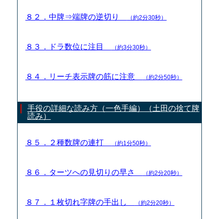
８２．中牌⇒端牌の逆切り
（約2分30秒）
８３．ドラ数位に注目
（約3分30秒）
８４．リーチ表示牌の筋に注意
（約2分50秒）
手役の詳細な読み方（一色手編）（土田の捨て牌
読み）
８５．２種数牌の連打
（約1分50秒）
８６．ターツへの見切りの早さ
（約2分20秒）
８７．１枚切れ字牌の手出し
（約2分20秒）