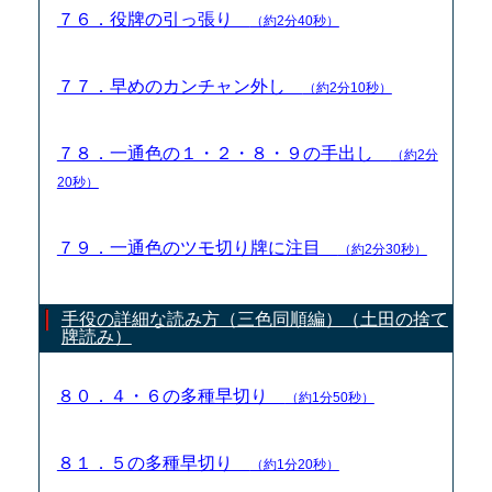
７６．役牌の引っ張り
（約2分40秒）
７７．早めのカンチャン外し
（約2分10秒）
７８．一通色の１・２・８・９の手出し
（約2分
20秒）
７９．一通色のツモ切り牌に注目
（約2分30秒）
手役の詳細な読み方（三色同順編）（土田の捨て
牌読み）
８０．４・６の多種早切り
（約1分50秒）
８１．５の多種早切り
（約1分20秒）