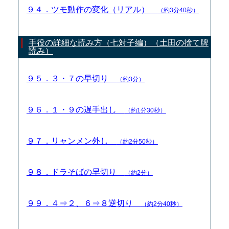
９４．ツモ動作の変化（リアル）
（約3分40秒）
手役の詳細な読み方（七対子編）（土田の捨て牌
読み）
９５．３・７の早切り
（約3分）
９６．１・９の遅手出し
（約1分30秒）
９７．リャンメン外し
（約2分50秒）
９８．ドラそばの早切り
（約2分）
９９．４⇒２、６⇒８逆切り
（約2分40秒）