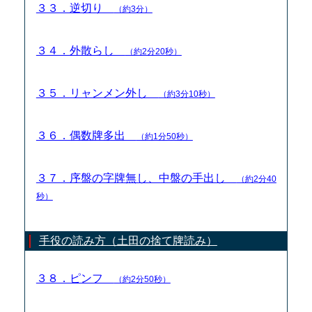
３３．逆切り
（約3分）
３４．外散らし
（約2分20秒）
３５．リャンメン外し
（約3分10秒）
３６．偶数牌多出
（約1分50秒）
３７．序盤の字牌無し、中盤の手出し
（約2分40
秒）
手役の読み方（土田の捨て牌読み）
３８．ピンフ
（約2分50秒）