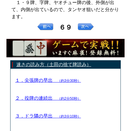
１・９牌、字牌、ヤオチュー牌の後、外側が出
て、内側が出ているので、タンヤオ狙いだと分かり
ます。
６９
速さの読み方（土田の捨て牌読み）
１．尖張牌の早出
（約3分30秒）
２．役牌の連続出
（約2分50秒）
３．ドラ隣の早出
（約3分10秒）