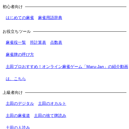
初心者向け
はじめての麻雀
麻雀用語辞典
お役立ちツール
麻雀役一覧
符計算表
点数表
麻雀牌の呼び方
土田プロおすすめ！オンライン麻雀ゲーム「Maru-Jan」の紹介動画
は、こちら
上級者向け
土田のデジタル
土田のオカルト
土田の麻雀道
土田の捨て牌読み
土田の人読み