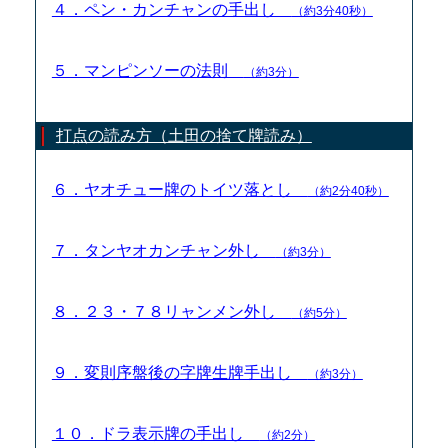
４．ペン・カンチャンの手出し
（約3分40秒）
５．マンピンソーの法則
（約3分）
打点の読み方（土田の捨て牌読み）
６．ヤオチュー牌のトイツ落とし
（約2分40秒）
７．タンヤオカンチャン外し
（約3分）
８．２３・７８リャンメン外し
（約5分）
９．変則序盤後の字牌生牌手出し
（約3分）
１０．ドラ表示牌の手出し
（約2分）