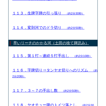
１１３．生牌字牌の引っ張り
（約2分30秒）
１１４．変則河でのドラ切り
（約2分50秒）
早いリーチのかかる河（土田の捨て牌読み）
１１５．第１打～連続５打手出し
（約2分10秒）
１１６．字牌切り⇒タンヤオ切りへのリズム
（約
2分20秒）
１１７．３～７の手出し数
（約2分50秒）
１１８．ヤオチュー牌のトイツ落とし
（約2分30