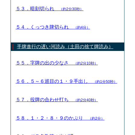
５３．暗刻切られ
（約2分30秒）
５４．くっつき牌切られ
（約4分）
手牌進行の遅い河読み（土田の捨て牌読み）
５５．字牌の出の少なさ
（約2分10秒）
５６．５～６巡目の１・９手出し
（約1分50秒）
５７．役牌の合わせ打ち
（約2分40秒）
５８．１・２・８・９のかぶり
（約2分）