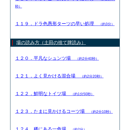
秒）
１１９．ドラ色愚形ターツの早い処理
（約3分）
場の読み方（土田の捨て牌読み）
１２０．平凡なシュンツ場
（約2分40秒）
１２１．よく見かける混合場
（約2分20秒）
１２２．鮮明なトイツ場
（約1分50秒）
１２３．たまに見かけるコーツ場
（約2分10秒）
１２４．稀にある一色場
（約2分）