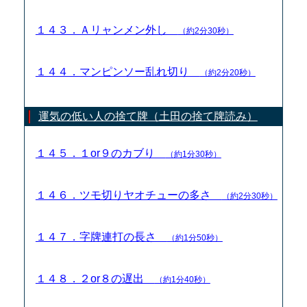
１４３．Ａリャンメン外し
（約2分30秒）
１４４．マンピンソー乱れ切り
（約2分20秒）
運気の低い人の捨て牌（土田の捨て牌読み）
１４５．１or９のカブり
（約1分30秒）
１４６．ツモ切りヤオチューの多さ
（約2分30秒）
１４７．字牌連打の長さ
（約1分50秒）
１４８．２or８の遅出
（約1分40秒）