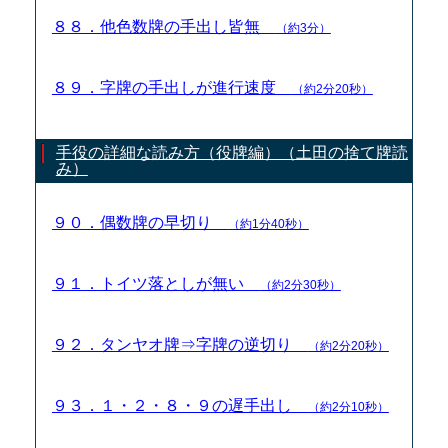
８８．他色数牌の手出し皆無
（約3分）
８９．字牌の手出しが進行速度
（約2分20秒）
手役の詳細な読み方（役牌編）（土田の捨て牌読
み）
９０．偶数牌の早切り
（約1分40秒）
９１．トイツ落としが無い
（約2分30秒）
９２．タンヤオ牌⇒字牌の逆切り
（約2分20秒）
９３．１・２・８・９の遅手出し
（約2分10秒）