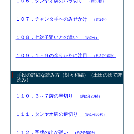
１０６．タンヤオ牌のバラ切り
（約50秒）
１０７．チャンタ手へのみせかけ
（約2分）
１０８．七対子狙いとの違い
（約2分）
１０９．１・９の余りかたに注目
（約3分10秒）
手役の詳細な読み方（対々和編）（土田の捨て牌
読み）
１１０．３～７牌の早切り
（約2分20秒）
１１１．タンヤオ牌の逆切り
（約1分50秒）
１１２．字牌の出が遅い
（約2分50秒）