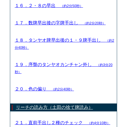
１６．２・８の早出
（約2分50秒）
１７．数牌早出後の字牌手出し
（約2分20秒）
１８．タンヤオ牌早出後の１・９牌手出し
（約2
分40秒）
１９．序盤のタンヤオカンチャン外し
（約3分20
秒）
２０．色の偏り
（約2分40秒）
リーチの読み方（土田の捨て牌読み）
２１．直前手出し２種のチェック
（約4分10秒）