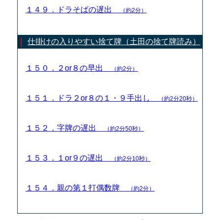
１４９．ドラそばの遅出
（約2分）
仕掛けの入りやすい捨て牌（土田の捨て牌読み）
１５０．２or８の早出
（約2分）
１５１．ドラ２or８の１・９手出し
（約2分20秒）
１５２．字牌の遅出
（約2分50秒）
１５３．１or９の遅出
（約2分10秒）
１５４．親の第１打偶数牌
（約2分）