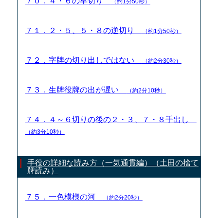
７０．４・６の早切り
（約1分50秒）
７１．２・５、５・８の逆切り
（約1分50秒）
７２．字牌の切り出しではない
（約2分30秒）
７３．生牌役牌の出が遅い
（約2分10秒）
７４．４～６切りの後の２・３、７・８手出し
（約3分10秒）
手役の詳細な読み方（一気通貫編）（土田の捨て
牌読み）
７５．一色模様の河
（約2分20秒）